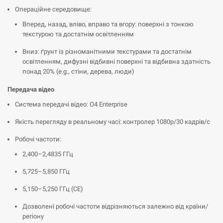
Операційне середовище:
Вперед, назад, вліво, вправо та вгору: поверхні з тонкою
текстурою та достатнім освітленням
Вниз: ґрунт із різноманітними текстурами та достатнім
освітленням, дифузні відбивні поверхні та відбивна здатність
понад 20% (e.g., стіни, дерева, люди)
Передача відео
Система передачі відео: O4 Enterprise
Якість перегляду в реальному часі: контролер 1080p/30 кадрів/с
Робочі частоти:
2,400–2,4835 ГГц
5,725–5,850 ГГц
5,150–5,250 ГГц (CE)
Дозволені робочі частоти відрізняються залежно від країни/
регіону