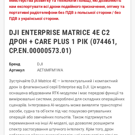
Міністерства розвитку та технологій Польщі, які дозволяють
нам експортувати всі дрони подвійного призначення, оптику та
портативні радіотелефони без ПДВ з польської сторони / без
ПДВ з української сторони.
DJI ENTERPRISE MATRICE 4E C2
ДРОН + CARE PLUS 1 РІК (074461,
CP.EN.00000573.01)
Бренд
DJI
Артикул
AET6MFM1WA
Зустрічайте DJI Matrice 4E — інтелектуальний і компактний
дрон із флагманської серії Enterprise від DJI. Ця модель
оснащена вбудованим RTK-модулем і має передові функції та
вимірювальні системи, розроблені для складних операційних
сценаріїв.
Інтегрована AI-модель може виявляти транспортні
засоби, судна та об’єкти під час пошуково-рятувальних
операцій або звичайних польотів. Також підтримується
перемикання на інші AI-моделі, що дозволяє розширити
спектр застосування штучного інтелекту. Крім того, дрон