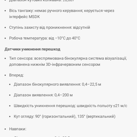
Вісь тангажу: немає ручного керування; керується через
інтерфейс MSDK
Ступінь захисту від проникнення: відсутній
Робоча температура: від −10°C до 40°C
Датчики уникнення перешкод
Тип сенсора: всеспрямована бінокулярна система візуалізації,
доповнена нижнім 3D-інфрачервоним сенсором
Вперед:
Діапазон бінокулярного виявлення: 0,4–22,5 м
Діапазон виявлення: 0,4–200 м
Швидкість уникнення перешкод: швидкість польоту ≤21 м/с
Кут огляду: 90° (горизонтальний), 135° (вертикальний)
Навпаки: