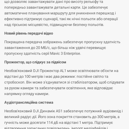
що дозволяє завантажувати дані про висоту рельєфу та
попередньо завантажувати детальні карти. Це забезпечує
автоматичне планування маршруту для уникнення перешкод і
ефективно підтримує сценарії, такі як нічні польоти або операції
над гірською місцевістю, підвищуючи безпеку польотів.
Новий рівень передачі відео
Покращена передача зображень забезпечує пропускну здатність
завантаження до 20 МБ/с, що більш ніж удвічі перевищує
пропускну здатність серії Mavic 3 Enterprise.
Прожектор, що слідкує за підвісом
Необов'язковий DJI Прожектор AL1 може освітлювати об'єкти на
відстані до 100 метрів і має два режими: постійне світло та
стробоскоп. Він може з'єднуватися зі стабілізатором, щоб слідувати
за рухом камери та забезпечувати освітлення, яке відповідає
напрямку огляду камери.
Аудіотрансляційна система
Необов'язковий DJI Динамік AS1 забезпечує потужний аудіовихід і
великий радіус дії. Його зона покриття становить до 300 метрів, а
гучність може досягати 114 дБ на відстані 1 метра. Підтримує
відтворення записаних повідомлень, імпорт медіафайлів і