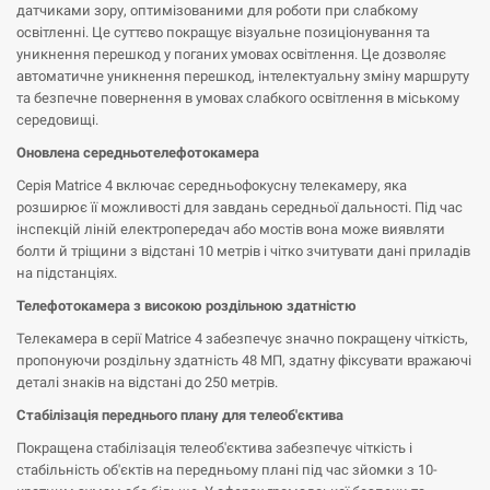
датчиками зору, оптимізованими для роботи при слабкому
освітленні. Це суттєво покращує візуальне позиціонування та
уникнення перешкод у поганих умовах освітлення. Це дозволяє
автоматичне уникнення перешкод, інтелектуальну зміну маршруту
та безпечне повернення в умовах слабкого освітлення в міському
середовищі.
Оновлена середньотелефотокамера
Серія Matrice 4 включає середньофокусну телекамеру, яка
розширює її можливості для завдань середньої дальності. Під час
інспекцій ліній електропередач або мостів вона може виявляти
болти й тріщини з відстані 10 метрів і чітко зчитувати дані приладів
на підстанціях.
Телефотокамера з високою роздільною здатністю
Телекамера в серії Matrice 4 забезпечує значно покращену чіткість,
пропонуючи роздільну здатність 48 МП, здатну фіксувати вражаючі
деталі знаків на відстані до 250 метрів.
Стабілізація переднього плану для телеоб'єктива
Покращена стабілізація телеоб'єктива забезпечує чіткість і
стабільність об'єктів на передньому плані під час зйомки з 10-