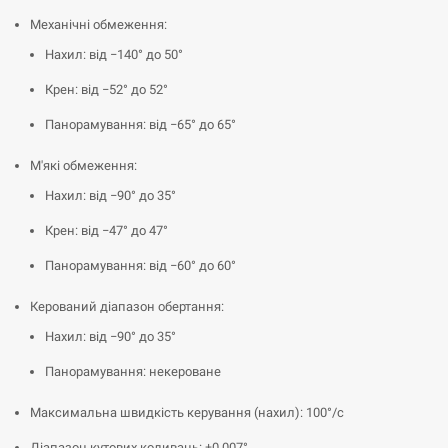
Механічні обмеження:
Нахил: від −140° до 50°
Крен: від −52° до 52°
Панорамування: від −65° до 65°
М'які обмеження:
Нахил: від −90° до 35°
Крен: від −47° до 47°
Панорамування: від −60° до 60°
Керований діапазон обертання:
Нахил: від −90° до 35°
Панорамування: некероване
Максимальна швидкість керування (нахил): 100°/с
Діапазон кутових коливань: ±0,007°