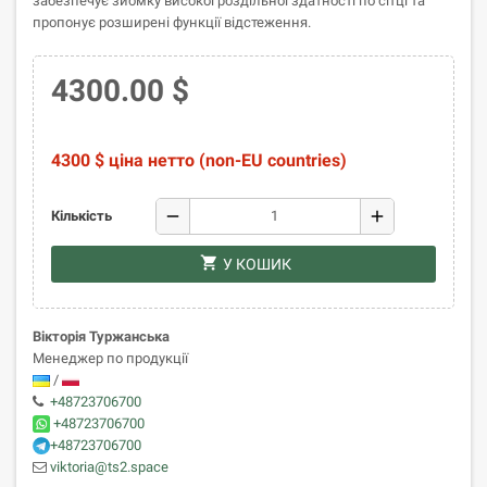
забезпечує зйомку високої роздільної здатності по сітці та
пропонує розширені функції відстеження.
4300.00 $
4300 $ ціна нетто (non-EU countries)
remove
add
Кількість
shopping_cart
У КОШИК
Вікторія Туржанська
Менеджер по продукції
/
+48723706700
+48723706700
+48723706700
viktoria@ts2.space