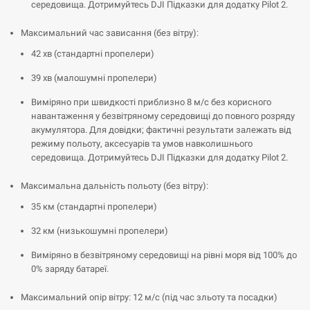
середовища. Дотримуйтесь DJI Підказки для додатку Pilot 2.
Максимальний час зависання (без вітру):
42 хв (стандартні пропелери)
39 хв (малошумні пропелери)
Виміряно при швидкості приблизно 8 м/с без корисного
навантаження у безвітряному середовищі до повного розряду
акумулятора. Для довідки; фактичні результати залежать від
режиму польоту, аксесуарів та умов навколишнього
середовища. Дотримуйтесь DJI Підказки для додатку Pilot 2.
Максимальна дальність польоту (без вітру):
35 км (стандартні пропелери)
32 км (низькошумні пропелери)
Виміряно в безвітряному середовищі на рівні моря від 100% до
0% заряду батареї.
Максимальний опір вітру: 12 м/с (під час зльоту та посадки)