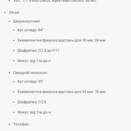
Тел.: 1/1.5-inch CMOS, ефективні пікселі: 48 МП
Лінзи:
Ширококутний:
Кут огляду: 84°
Еквівалентна фокусна відстань для 35 мм: 24 мм
Діафрагма: f/2.8 до f/11
Фокус: від 1 м до ∞
Середній телескоп:
Кут огляду: 35°
Еквівалентна фокусна відстань для 35 мм: 70 мм
Діафрагма: f/2.8
Фокус: від 3 м до ∞
Телефон: