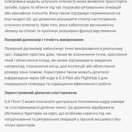
Інтегрована модель штучного інтелекту може виявляти транспортні
засоби, судна та об'єкти під час пошуково-рятувальних операцій
або звичайних польотів. Вона також підтримує перемикання на
інші моделі ШІ, що дозволяє розширити спектр застосування
штучного інтелекту. Крім того, вона забезпечує високоякісну
зйомку за сіткою та пропонує розширені функції відстеження.
Лазерний далекомір і точність вимірювання
Лазерний далекомір забезпечує точні вимірювання в реальному
часі. Завдяки простим діям, таким як позначення точок, креслення
ліній і обчислення площі, він може підтримувати завдання,
наприклад, позначення місць для інспекцій або обчислення
розміру зони пожежі. Користувачі також можуть ділитися
інформацією через QR-коди в DJI Pilot або FlightHub 2 для
покращення співпраці та підвищення ефективності роботи.
Зареєстрований діапазон спостережень
DJI Пілот 2 може позначати центральне положення кадру камери
та спостережуваної ділянки землі. Це дозволяє відображати
обстежену територію на карті, що особливо корисно під час
патрулювання та рятувальних операцій у гірській місцевості без
чітких орієнтирів.