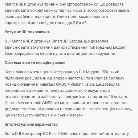
Matrice 4E підтримує тривимірну ортофотозйомку, що дозволяє
здійснювати бокову зйомку під час місій зі збору ортофотознімків і
зменшує бічне перекриття. Один політ може виконати
картографічні операції для площі до 2,8 км².
Розумне 3D-захоплення
DJI Matrice 4E підтримує Smart 3D Capture, що дозволяє
здійснювати захоплення даних і створення попередньої моделі
безпосередньо на екрані пульта дистанційного керування.
Система злиття позиціонування
Серія Matrice 4 оснащена інтегрованою DJI Модуль RTK, який
підтримує розширений діапазон частот L5 та включає систему
позиціонування й навігації GNSS + Vision Fusion. Це дозволяє
оновлювати домашню точку за допомогою візуального
позиціонування та забезпечує швидкий зліт протягом 15 секунд.
Навіть без сигналів GNSS він може виконати процес повернення
додому, ефективно долаючи перешкоди та інтерференцію сигналу,
що часто зустрічаються в міських умовах.
Інтелектуальне керівництво
Коли DJI Контролер RC Plus 2 Enterprise підключений до інтернету,