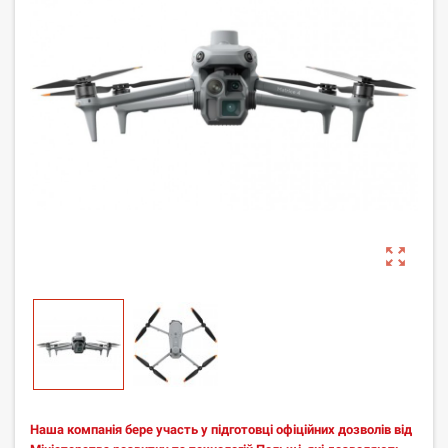
zoom_out_map
Наша компанія бере участь у підготовці офіційних дозволів від