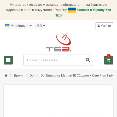
Ми доставимо ваше міжнародне відправлення за будь-якою
адресою в світі, в тому числі в Україну
Експорт в Україну без
ПДВ!
Українська
USD
person
Увійти
0
view_headline
search
shopping_cart
chevron_right
chevron_right
chevron_right
Дрони
DJI
DJI Enterprise Matrice 4E C2 дрон + Care Plus 1 рік