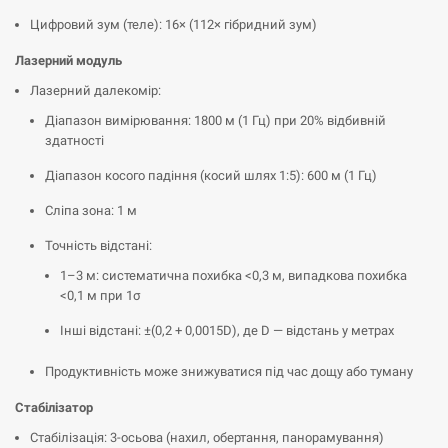
Цифровий зум (теле): 16× (112× гібридний зум)
Лазерний модуль
Лазерний далекомір:
Діапазон вимірювання: 1800 м (1 Гц) при 20% відбивній
здатності
Діапазон косого падіння (косий шлях 1:5): 600 м (1 Гц)
Сліпа зона: 1 м
Точність відстані:
1–3 м: систематична похибка <0,3 м, випадкова похибка
<0,1 м при 1σ
Інші відстані: ±(0,2 + 0,0015D), де D — відстань у метрах
Продуктивність може знижуватися під час дощу або туману
Стабілізатор
Стабілізація: 3-осьова (нахил, обертання, панорамування)