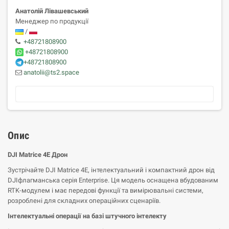
Анатолій Лівашевський
Менеджер по продукції
/
+48721808900
+48721808900
+48721808900
anatolii@ts2.space
Опис
DJI Matrice 4E Дрон
Зустрічайте DJI Matrice 4E, інтелектуальний і компактний дрон від
DJIфлагманська серія Enterprise. Ця модель оснащена вбудованим
RTK-модулем і має передові функції та вимірювальні системи,
розроблені для складних операційних сценаріїв.
Інтелектуальні операції на базі штучного інтелекту