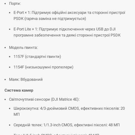
Порти:
E-Port × 1: Підтримує офіційні аксесуари та сторонні пристрої
PSDK (гаряча заміна не підтримується)
E-Port Lite × 1: Підтримує підключення через USB до DJI
програмне забезпечення та деякі сторонні пристрої PSDK
Модель гвинта:
1157F (стандартні гвинти)
1154F (низькошумні пропелери)
Маяк: Вбудований
Система камер
Світлочутливі сенсори (DJI Matrice 4E):
Ширококутна: 4/3-дюймовий CMOS, ефективних пікселів: 20
МП
Середній телек: 1/1.3-inch CMOS, ефективні пікселі: 48 МП