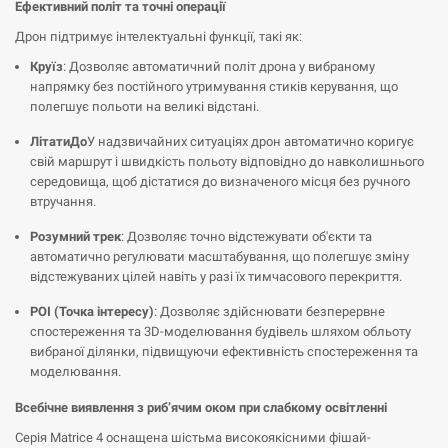
Ефективний політ та точні операції
Дрон підтримує інтелектуальні функції, такі як:
Круїз
: Дозволяє автоматичний політ дрона у вибраному
напрямку без постійного утримування стиків керування, що
полегшує польоти на великі відстані.
ЛітатиДо
У надзвичайних ситуаціях дрон автоматично коригує
свій маршрут і швидкість польоту відповідно до навколишнього
середовища, щоб дістатися до визначеного місця без ручного
втручання.
Розумний трек
: Дозволяє точно відстежувати об'єкти та
автоматично регулювати масштабування, що полегшує зміну
відстежуваних цілей навіть у разі їх тимчасового перекриття.
POI (Точка інтересу)
: Дозволяє здійснювати безперервне
спостереження та 3D-моделювання будівель шляхом обльоту
вибраної ділянки, підвищуючи ефективність спостереження та
моделювання.
Всебічне виявлення з риб’ячим оком при слабкому освітленні
Серія Matrice 4 оснащена шістьма високоякісними фішай-