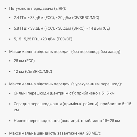
Потужність передавача (EIRP):
2,4 ГГц: ≤33 дБм (FCC), ≤20 дБм (CE/SRRC/MIC)
5,8 ГГц: <33 дБм (FCC), <30 дБм (SRRC), <14 дБм (CE)
5,15–5,25 ГГц: <23 дБм (FCC/CE)
Максимальна відстань передачі (без перешкод, без завад):
25 км (FCC)
12 км (CE/SRRC/MIC)
Максимальна відстань передачі (з урахуванням перешкод):
Сильні перешкоди (центри міст): приблизно 1,5–5 км
Середнє перешкоджання (приміські райони): приблизно 5–15
км
Низьке перешкоджання (околиця): приблизно 15–25 км
Максимальна швидкість завантаження: 20 МБ/с