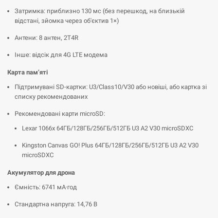
Затримка: приблизно 130 мс (без перешкод, на близькій
відстані, зйомка через об'єктив 1×)
Антени: 8 антен, 2T4R
Інше: відсік для 4G LTE модема
Карта пам’яті
Підтримувані SD-картки: U3/Class10/V30 або новіші, або картка зі
списку рекомендованих
Рекомендовані карти microSD:
Lexar 1066x 64ГБ/128ГБ/256ГБ/512ГБ U3 A2 V30 microSDXC
Kingston Canvas GO! Plus 64ГБ/128ГБ/256ГБ/512ГБ U3 A2 V30
microSDXC
Акумулятор для дрона
Ємність: 6741 мА·год
Стандартна напруга: 14,76 В