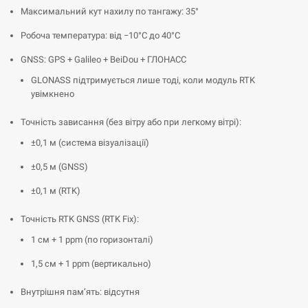
Максимальний кут нахилу по тангажу: 35°
Робоча температура: від −10°C до 40°C
GNSS: GPS + Galileo + BeiDou + ГЛОНАСС
GLONASS підтримується лише тоді, коли модуль RTK
увімкнено
Точність зависання (без вітру або при легкому вітрі):
±0,1 м (система візуалізації)
±0,5 м (GNSS)
±0,1 м (RTK)
Точність RTK GNSS (RTK Fix):
1 см + 1 ppm (по горизонталі)
1,5 см + 1 ppm (вертикально)
Внутрішня пам’ять: відсутня