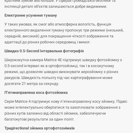
кратним зумом або більше. У сферах громадської безпеки та
інспекції деталі об'єктів залишаються добре видимими.
Електронне усунення туману
У таких умовах, як смог або атмосферна вологість, функція
електронного видалення туману пропонує три режими (низький,
середній, високий) для покращення чіткості зображення та
адаптації до різних робочих середовищ і вимог.
Швидко 0.5-Second Інтервальна фотографія
Ширококутна камера Matrice 4E підтримує швидку фотозйомку з
0.5-second інтервал як в ортофотозйомці, так і в косокутному
режимі, що дозволяє швидко виконувати аерозйомку з різних
ракурсів. Швидкість польоту під час картографування може
досягати 21 метра за секунду.
П’ятинаправлена коса фотозйомка
Серія Matrice 4 підтримує нову п’ятинаправлену косу зйомку. Підвіс
може інтелектуально обертатися та захоплювати зображення з
різних кутів залежно від області зйомки, забезпечуючи
багатокутові результати за один політ.
Тридirectional зйомка ортофотознімків