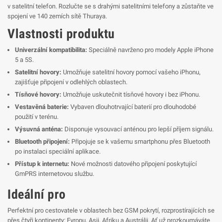
v satelitní telefon. Rozlučte se s drahými satelitními telefony a zůstaňte ve
spojení ve 140 zemích sítě Thuraya.
Vlastnosti produktu
Univerzální kompatibilita:
Speciálně navrženo pro modely Apple iPhone
5 a 5S.
Satelitní hovory:
Umožňuje satelitní hovory pomocí vašeho iPhonu,
zajišťuje připojení v odlehlých oblastech.
Tísňové hovory:
Umožňuje uskutečnit tísňové hovory i bez iPhonu.
Vestavěná baterie:
Vybaven dlouhotrvající baterií pro dlouhodobé
použití v terénu.
Výsuvná anténa:
Disponuje vysouvací anténou pro lepší příjem signálu.
Bluetooth připojení:
Připojuje se k vašemu smartphonu přes Bluetooth
po instalaci speciální aplikace.
Přístup k internetu:
Nové možnosti datového připojení poskytující
GmPRS internetovou službu.
Ideální pro
Perfektní pro cestovatele v oblastech bez GSM pokrytí, rozprostírajících se
přes čtyři kontinenty: Evropu, Asii, Afriku a Austrálii. Ať už prozkoumáváte