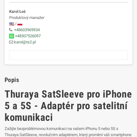
Karol Łoś
Produktový manažer
/
+48603969934
+48507526097
karol@ts2.pl
Popis
Thuraya SatSleeve pro iPhone
5 a 5S - Adaptér pro satelitní
komunikaci
Zažijte bezproblémovou komunikaci na vašem iPhonu 5 nebo 5S s
Thuraya SatSleeve, revolučním adaptérem, který promění váš smartphone