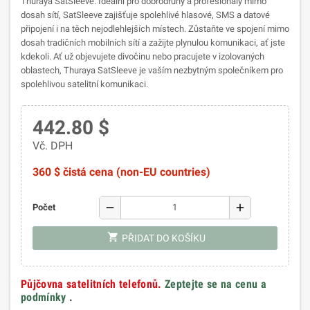
Thuraya SatSleeve. Ideální pro dobrodruhy a profesionály mimo
dosah sítí, SatSleeve zajišťuje spolehlivé hlasové, SMS a datové
připojení i na těch nejodlehlejších místech. Zůstaňte ve spojení mimo
dosah tradičních mobilních sítí a zažijte plynulou komunikaci, ať jste
kdekoli. Ať už objevujete divočinu nebo pracujete v izolovaných
oblastech, Thuraya SatSleeve je vaším nezbytným společníkem pro
spolehlivou satelitní komunikaci.
442.80 $
Vč. DPH
360 $ čistá cena (non-EU countries)
remove
add
Počet
shopping_cart
PŘIDAT DO KOŠÍKU
Půjčovna satelitních telefonů.
Zeptejte se na cenu a
podmínky
.