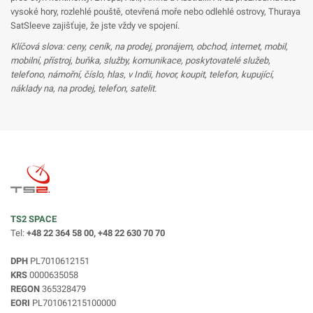
vysoké hory, rozlehlé pouště, otevřená moře nebo odlehlé ostrovy, Thuraya
SatSleeve zajišťuje, že jste vždy ve spojení.
Klíčová slova: ceny, ceník, na prodej, pronájem, obchod, internet, mobil,
mobilní, přístroj, buňka, služby, komunikace, poskytovatelé služeb,
telefono, námořní, číslo, hlas, v Indii, hovor, koupit, telefon, kupující,
náklady na, na prodej, telefon, satelit.
TS2 SPACE
Tel:
+48 22 364 58 00, +48 22 630 70 70
DPH
PL7010612151
KRS
0000635058
REGON
365328479
EORI
PL701061215100000