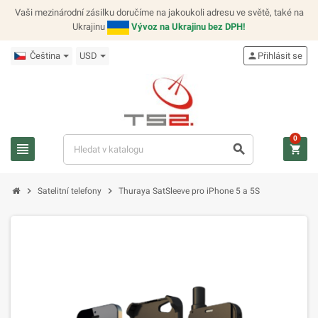
Vaši mezinárodní zásilku doručíme na jakoukoli adresu ve světě, také na
Ukrajinu
Vývoz na Ukrajinu bez DPH!
Čeština
USD
person
Přihlásit se
0
view_headline
search
shopping_cart
chevron_right
chevron_right
Satelitní telefony
Thuraya SatSleeve pro iPhone 5 a 5S