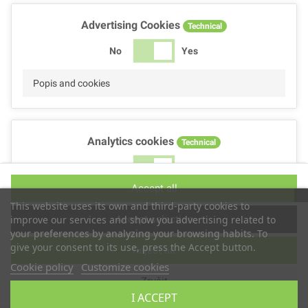
Advertising Cookies
Technical
No
Yes
Popis and cookies
Analytics cookies
Technical
No
Yes
Accept all
Popis and cookies
This website uses its own and third-party cookies to
Accept selection
improve our services and show you advertising related to
your preferences by analyzing your browsing habits. To
give your consent to its use, press the Accept button.
Reject all
Performance cookies
Technical
Cookie policy
Customize cookies
Zrušit
No
Yes
I ACCEPT