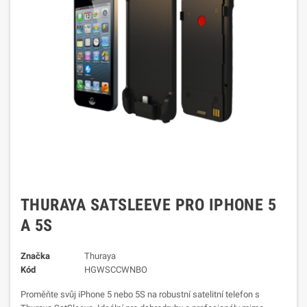
THURAYA SATSLEEVE PRO IPHONE 5
A 5S
Značka
Thuraya
Kód
HGWSCCWNBO
Proměňte svůj iPhone 5 nebo 5S na robustní satelitní telefon s