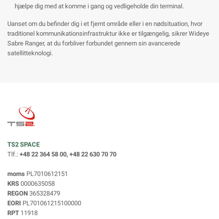
hjælpe dig med at komme i gang og vedligeholde din terminal.
Uanset om du befinder dig i et fjernt område eller i en nødsituation, hvor
traditionel kommunikationsinfrastruktur ikke er tilgængelig, sikrer Wideye
Sabre Ranger, at du forbliver forbundet gennem sin avancerede
satellitteknologi.
TS2 SPACE
Tlf.:
+48 22 364 58 00, +48 22 630 70 70
moms
PL7010612151
KRS
0000635058
REGON
365328479
EORI
PL701061215100000
RPT
11918