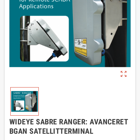
zoom_out_map
WIDEYE SABRE RANGER: AVANCERET
BGAN SATELLITTERMINAL