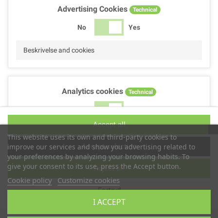
Advertising Cookies
Technical
No
Yes
Beskrivelse and cookies
Analytics cookies
Technical
No
Yes
Accept all
Beskrivelse and cookies
This website uses its own and third-party cookies to
Accept selection
improve our services and show you advertising related to
your preferences by analyzing your browsing habits. To
give your consent to its use, press the Accept button.
Reject all
Performance cookies
Technical
Cookie policy
Customize cookies
Fortryd
No
Yes
I ACCEPT
Beskrivelse