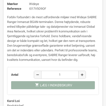
Mærker
Wideye
Reference
I017V5O9OF
Forbliv forbundet i de mest udfordrende miljøer med Wideye SABRE
Ranger Inmarsat BGAN-terminalen. Denne højtydende, robuste
enhed tilbyder pålidelige tale- og datatjenester via Inmarsat Global
Area Network, hvilket sikrer problemfri kommunikation selv i
fjerntliggende og barske forhold. Dens holdbare, vandafvisende
design er både kompakt og let, hvilket gør den nem at transportere.
Den brugervenlige grænseflade garanterer enkel betjening, uanset
om det er indendørs eller udendørs. Perfekt til professionelle teams,
beredskabsfolk og eventyrere, SABRE Ranger leverer uafbrudt, høj-
kvalitets kommunikation, uanset hvor du befinder dig.
remove
add
Antal
shopping_cart
LÆG I INDKØBSKURV
Karol Łoś
Produktchef