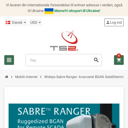
Vi leverer din internationale forsendelse til enhver adresse i verden, også
til Ukraine
Momsfri eksport til Ukraine!
Dansk
USD
person
Log ind
0
view_headline
search
shopping_cart
chevron_right
chevron_right
Mobilt internet
Wideye Sabre Ranger: Avanceret BGAN Satellittermina