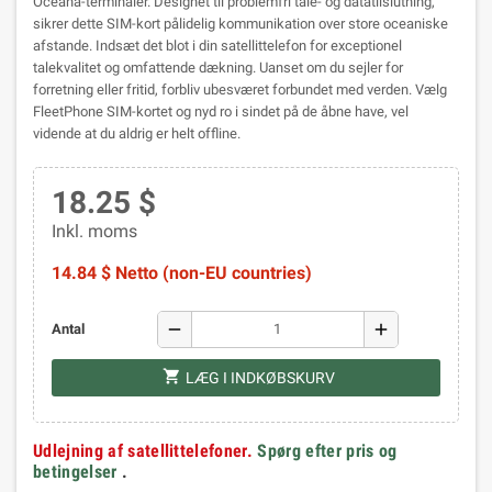
Oceana-terminaler. Designet til problemfri tale- og datatilslutning,
sikrer dette SIM-kort pålidelig kommunikation over store oceaniske
afstande. Indsæt det blot i din satellittelefon for exceptionel
talekvalitet og omfattende dækning. Uanset om du sejler for
forretning eller fritid, forbliv ubesværet forbundet med verden. Vælg
FleetPhone SIM-kortet og nyd ro i sindet på de åbne have, vel
vidende at du aldrig er helt offline.
18.25 $
Inkl. moms
14.84 $ Netto (non-EU countries)
remove
add
Antal
shopping_cart
LÆG I INDKØBSKURV
Udlejning af satellittelefoner.
Spørg efter pris og
betingelser
.