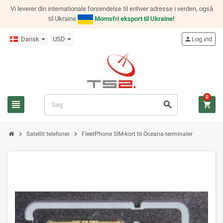
Vi leverer din internationale forsendelse til enhver adresse i verden, også
til Ukraine
Momsfri eksport til Ukraine!
Dansk
USD
person
Log ind
0
view_headline
search
shopping_cart
chevron_right
chevron_right
Satellit telefoner
FleetPhone SIM-kort til Oceana-terminaler