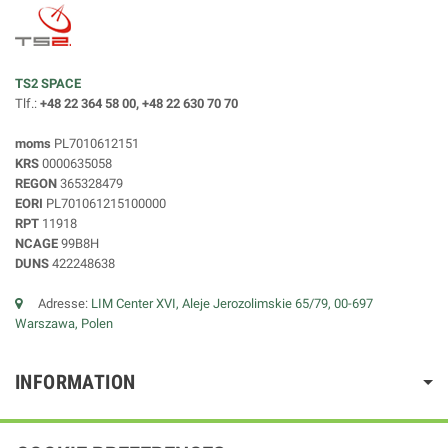
TS2 SPACE
Tlf.:
+48 22 364 58 00, +48 22 630 70 70
moms
PL7010612151
KRS
0000635058
REGON
365328479
EORI
PL701061215100000
RPT
11918
NCAGE
99B8H
DUNS
422248638
Adresse:
LIM Center XVI, Aleje Jerozolimskie 65/79, 00-697
Warszawa, Polen
INFORMATION