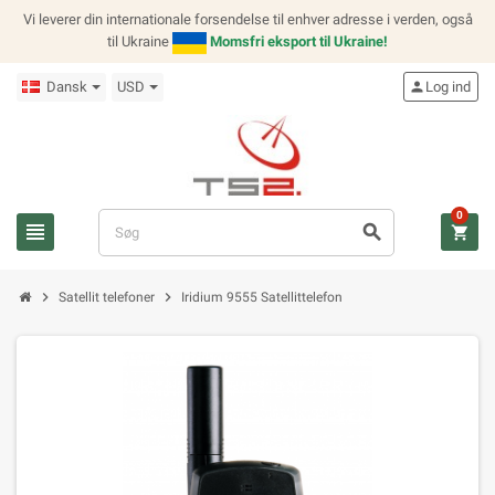
Vi leverer din internationale forsendelse til enhver adresse i verden, også
til Ukraine
Momsfri eksport til Ukraine!
Dansk
USD
person
Log ind
0
view_headline
search
shopping_cart
chevron_right
chevron_right
Satellit telefoner
Iridium 9555 Satellittelefon