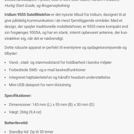
Hurtig Start Guide, og Brugervejledning
Iridium 9555 Satellittelefon
er det nyeste tilbud fra Iridium, designet til at
give pålidelig kommunikation i de mest fjerntliggende områder. Med et
design, der spejler traditionelle mobiltelefoner, er 9555 mere kompakt end
sin forgænger, 9505A, og har en slank, internt opbevaret antenne, der kun
strækker sig, når det er nødvendigt.
Dette robuste apparat er perfekt til eventyrere og opdagelsesrejsende og
tilbyder:
Vand-, stød- og støvmodstand for holdbarhed i barske miljøer
Forbedrede SMS- og e-mail beskedfunktioner
Integreret højttalertelefon og håndfri headset-understøttelse
Mini-USB dataport for nem tilslutning
Specifikationer:
Dimensioner: 143 mm (L) x 55 mm (B) x 30 mm (D)
Vægt: 266g (9,4 oz)
Batterilevetid:
Standby-tid: Op til 30 timer