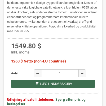
holdbart, ergonomisk design bygget til barske omgivelser. Drevet af
det eneste virkelig globale satellitnetværk, sikrer Iridium 9555, at du
altid er i kontakt, selv under ekstreme forhold. Funktioner inkluderer
et håndfrit headset og programmerbare internationale direkte
opkaldsnumre, hvilket gør den til et essentielt værktøj til off-grid
rejser eller kritiske operationer. Forøg din sikkerhed og produktivitet
med Iridium 9555.
1549.80 $
Inkl. moms
1260 $ Netto (non-EU countries)
remove
add
Antal
shopping_cart
LÆG I INDKØBSKURV
Udlejning af satellittelefoner.
Spørg efter pris og
betingelser
.