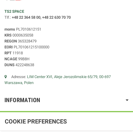
TS2 SPACE
Tlf.:
+48 22 364 58 00, +48 22 630 70 70
moms
PL7010612151
KRS
0000635058
REGON
365328479
EORI
PL701061215100000
RPT
11918
NCAGE
99B8H
DUNS
422248638
Adresse:
LIM Center XVI, Aleje Jerozolimskie 65/79, 00-697
Warszawa, Polen
INFORMATION
COOKIE PREFERENCES