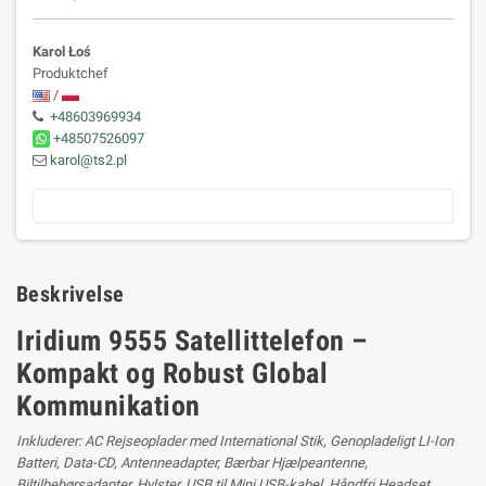
Karol Łoś
Produktchef
/
+48603969934
+48507526097
karol@ts2.pl
Beskrivelse
Iridium 9555 Satellittelefon –
Kompakt og Robust Global
Kommunikation
Inkluderer: AC Rejseoplader med International Stik, Genopladeligt LI-Ion
Batteri, Data-CD, Antenneadapter, Bærbar Hjælpeantenne,
Biltilbehørsadapter, Hylster, USB til Mini USB-kabel, Håndfri Headset,