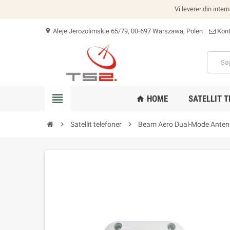
Vi leverer din inter
Aleje Jerozolimskie 65/79, 00-697 Warszawa, Polen
Kont
location_on
view_headline
HOME
SATELLIT 
home
chevron_right
Satellit telefoner
chevron_right
Beam Aero Dual-Mode Anten