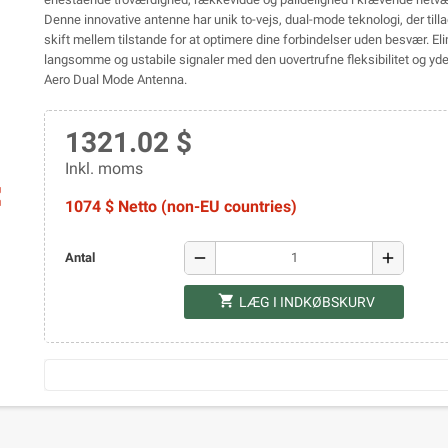
Denne innovative antenne har unik to-vejs, dual-mode teknologi, der till
skift mellem tilstande for at optimere dine forbindelser uden besvær. El
langsomme og ustabile signaler med den uovertrufne fleksibilitet og y
Aero Dual Mode Antenna.
1321.02 $
Inkl. moms
ap
1074 $ Netto (non-EU countries)
remove
add
Antal
shopping_cart
LÆG I INDKØBSKURV