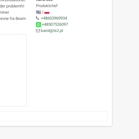
Produktchef
ader problemfri
/
iminer
+48603969934
deevne fra Beam
+48507526097
karol@ts2.pl