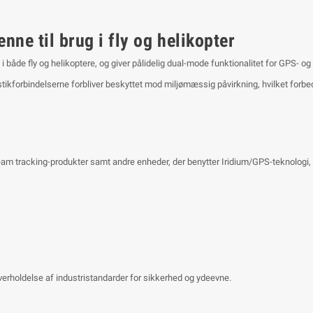
e til brug i fly og helikopter
g i både fly og helikoptere, og giver pålidelig dual-mode funktionalitet for GPS- 
stikforbindelserne forbliver beskyttet mod miljømæssig påvirkning, hvilket forb
racking-produkter samt andre enheder, der benytter Iridium/GPS-teknologi, hvilke
 overholdelse af industristandarder for sikkerhed og ydeevne.