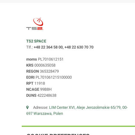
TS2 SPACE
Tlf.:
+48 22 364 58 00, +48 22 630 70 70
moms
PL7010612151
KRS
0000635058
REGON
365328479
EORI
PL701061215100000
RPT
11918
NCAGE
99B8H
DUNS
422248638
Adresse:
LIM Center XVI, Aleje Jerozolimskie 65/79, 00-
697 Warszawa, Polen