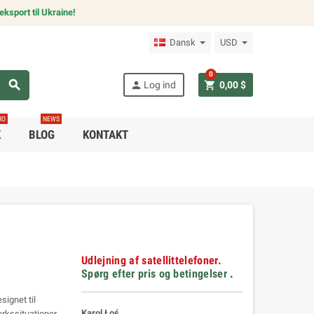
ksport til Ukraine!
Dansk
USD
0
search
person
shopping_cart
Log ind
0,00 $
RO
NEWS
K
BLOG
KONTAKT
Udlejning af satellittelefoner.
Spørg efter pris og betingelser
.
ignet til
Karol Łoś
rkssituationer.