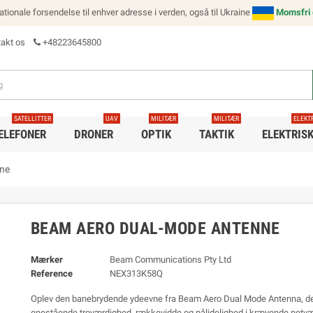
nationale forsendelse til enhver adresse i verden, også til Ukraine
Momsfri e
akt os
+48223645800
SATELLITTER
UAV
MILITÆR
MILITÆR
ELEKT
TELEFONER
DRONER
OPTIK
TAKTIK
ELEKTRIS
ne
BEAM AERO DUAL-MODE ANTENNE
Mærker
Beam Communications Pty Ltd
Reference
NEX313K58Q
Oplev den banebrydende ydeevne fra Beam Aero Dual Mode Antenna, des
enestående troværdighed, rækkevidde og pålidelighed i krævende netvæ