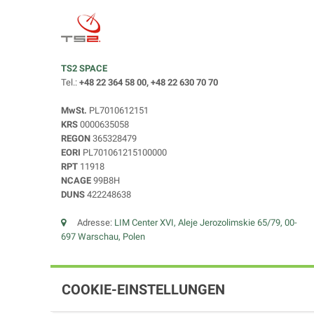
TS2 SPACE
Tel.:
+48 22 364 58 00, +48 22 630 70 70
MwSt.
PL7010612151
KRS
0000635058
REGON
365328479
EORI
PL701061215100000
RPT
11918
NCAGE
99B8H
DUNS
422248638
Adresse:
LIM Center XVI, Aleje Jerozolimskie 65/79, 00-
697 Warschau, Polen
COOKIE-EINSTELLUNGEN