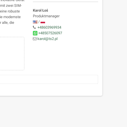
 mit zwei SIM-
Karol Łoś
seine robuste
Produktmanager
Sie modernste
/
alle, die
+48603969934
+48507526097
karol@ts2.pl