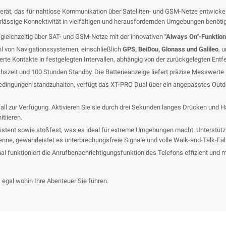
rät, das für nahtlose Kommunikation über Satelliten- und GSM-Netze entwickel
erlässige Konnektivität in vielfältigen und herausfordernden Umgebungen benöti
gleichzeitig über SAT- und GSM-Netze mit der innovativen
"Always On"-Funktion
hl von Navigationssystemen, einschließlich
GPS, BeiDou, Glonass und Galileo
, 
ierte Kontakte in festgelegten Intervallen, abhängig von der zurückgelegten Ent
zeit und 100 Stunden Standby. Die Batterieanzeige liefert präzise Messwerte i
dingungen standzuhalten, verfügt das XT-PRO Dual über ein angepasstes Outdoor
all zur Verfügung. Aktivieren Sie sie durch drei Sekunden langes Drücken und H
tiieren.
stent sowie stoßfest, was es ideal für extreme Umgebungen macht. Unterstützt
tenne, gewährleistet es unterbrechungsfreie Signale und volle Walk-and-Talk-Fäh
l funktioniert die Anrufbenachrichtigungsfunktion des Telefons effizient und m
egal wohin Ihre Abenteuer Sie führen.