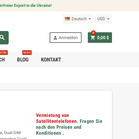
freier Export in die Ukraine!
Deutsch
USD
0
earch
person
shopping_cart
Anmelden
0,00 $
EKTRO
NEWS
CH
BLOG
KONTAKT
Vermietung von
Satellitentelefonen.
Fragen Sie
nach den Preisen und
Konditionen
.
e, Dual-SIM-
innovative Gerät