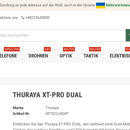
e Sendung an jede Adresse auf der Welt, auch in die Ukraine
Mehrwertsteuer
aktiere uns
+48223645800
s
SATELLITEN
UAV
MILITÄR
MILITÄR
EL
ELEFONE
DROHNEN
OPTIK
TAKTIK
ELEKTRIS
THURAYA XT-PRO DUAL
Marke
Thuraya
Artikel-Nr.
9P7SCLHQXP
Entdecken Sie das Thuraya XT-PRO DUAL, das weltweit erste Dual-Mod
Telefon, das nahtlose Satelliten- und GSM-Konnektivität bietet. Dieses 