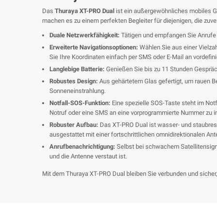
Das
Thuraya XT-PRO Dual
ist ein außergewöhnliches mobiles Ge
machen es zu einem perfekten Begleiter für diejenigen, die zuv
Duale Netzwerkfähigkeit:
Tätigen und empfangen Sie Anrufe 
Erweiterte Navigationsoptionen:
Wählen Sie aus einer Vielza
Sie Ihre Koordinaten einfach per SMS oder E-Mail an vordefin
Langlebige Batterie:
Genießen Sie bis zu 11 Stunden Gesprächs
Robustes Design:
Aus gehärtetem Glas gefertigt, um rauen Be
Sonneneinstrahlung.
Notfall-SOS-Funktion:
Eine spezielle SOS-Taste steht im Notf
Notruf oder eine SMS an eine vorprogrammierte Nummer zu ini
Robuster Aufbau:
Das XT-PRO Dual ist wasser- und staubresi
ausgestattet mit einer fortschrittlichen omnidirektionalen An
Anrufbenachrichtigung:
Selbst bei schwachem Satellitensigna
und die Antenne verstaut ist.
Mit dem Thuraya XT-PRO Dual bleiben Sie verbunden und sicher, 