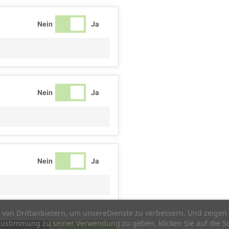
Nein
Ja
Nein
Ja
Nein
Ja
von Drittanbietern, um unsereDienste zu verbessern. Und zeigen 
ustimmung zu seiner Verwendung zu geben, klicken Sie auf die Sc