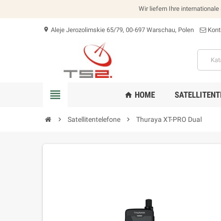
Wir liefern Ihre international
Aleje Jerozolimskie 65/79, 00-697 Warschau, Polen
Kont
location_on
view_headline
HOME
SATELLITENT
home
chevron_right
Satellitentelefone
chevron_right
Thuraya XT-PRO Dual