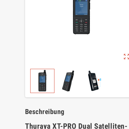
zoom_out_m
Beschreibung
Thuraya XT-PRO Dual Satelliten