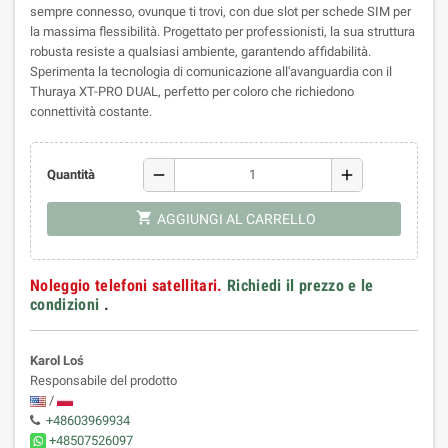
sempre connesso, ovunque ti trovi, con due slot per schede SIM per
la massima flessibilità. Progettato per professionisti, la sua struttura
robusta resiste a qualsiasi ambiente, garantendo affidabilità.
Sperimenta la tecnologia di comunicazione all'avanguardia con il
Thuraya XT-PRO DUAL, perfetto per coloro che richiedono
connettività costante.
remove
add
Quantità
shopping_cart
AGGIUNGI AL CARRELLO
Noleggio telefoni satellitari.
Richiedi il prezzo e le
condizioni
.
Karol Loś
Responsabile del prodotto
/
+48603969934
+48507526097