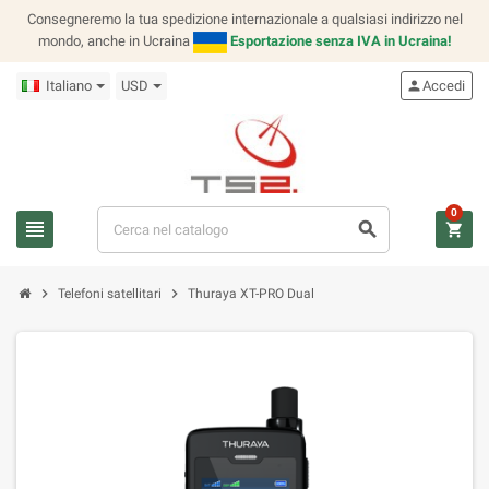
Consegneremo la tua spedizione internazionale a qualsiasi indirizzo nel
mondo, anche in Ucraina
Esportazione senza IVA in Ucraina!
Italiano
USD
person
Accedi
0
view_headline
search
shopping_cart
chevron_right
chevron_right
Telefoni satellitari
Thuraya XT-PRO Dual