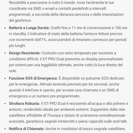
flessibilità e precisione in tutto il mondo. Invia facilmente le tue
coordinate via SMS o email a contatti predefiniti a intervalli
programmati, a seconda della distanza percorsa o delle impostazioni
del geofence.
Batteria a Lunga Durata:
Goditi fino a 11 ore di conversazione e 100 ore
in standby. L’indicatore di stato della batteria fornisce letture precise
con incrementi dell'1%, assicurandoti di rimanere connesso per periodi
più lunghi.
Design Resistente:
Costruito con vetro temperato per resistere a
condizioni difficili, il XT-PRO Dual presenta un display personalizzato
per esterni per una leggibilità ottimale, anche sotto la luce diretta del
sole.
Funzione SOS di Emergenza:
È disponibile un pulsante SOS dedicato
per le emergenze. Attivalo tenendo premuto per tre secondi, anche
quando il telefono è spento, per avviare una chiamata o un SMS di
emergenza a un numero pre-programmato.
Struttura Robusta:
Il XT-PRO Dual è resistente all'acqua e alla polvere e
antiurto, rendendolo ideale per ambienti estremi. Supportato dalla rete
satellitare affidabile di Thuraya e dotato di un'antenna omnidirezionale
avanzata, garantisce segnali ininterrotti e piena capacità walk-and-talk.
Notifica di Chiamata:
Anche in condizioni di basso segnale satellitare,