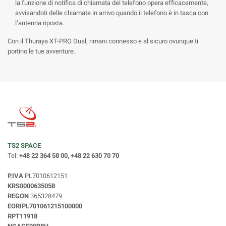
la funzione di notifica di chiamata del telefono opera efficacemente,
avvisandoti delle chiamate in arrivo quando il telefono è in tasca con
l’antenna riposta.
Con il Thuraya XT-PRO Dual, rimani connesso e al sicuro ovunque ti
portino le tue avventure.
TS2 SPACE
Tel:
+48 22 364 58 00, +48 22 630 70 70
P.IVA
PL7010612151
KRS0000635058
REGON
365328479
EORIPL701061215100000
RPT11918