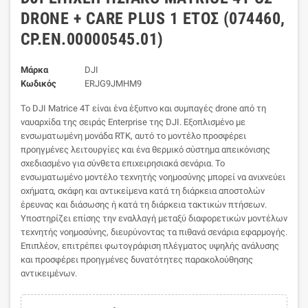
DRONE + CARE PLUS 1 ΈΤΟΣ (074460,
CP.EN.00000545.01)
Μάρκα
DJI
Κωδικός
ERJG9JMHM9
Το DJI Matrice 4T είναι ένα έξυπνο και συμπαγές drone από τη
ναυαρχίδα της σειράς Enterprise της DJI. Εξοπλισμένο με
ενσωματωμένη μονάδα RTK, αυτό το μοντέλο προσφέρει
προηγμένες λειτουργίες και ένα θερμικό σύστημα απεικόνισης
σχεδιασμένο για σύνθετα επιχειρησιακά σενάρια.
Το
ενσωματωμένο μοντέλο τεχνητής νοημοσύνης μπορεί να ανιχνεύει
οχήματα, σκάφη και αντικείμενα κατά τη διάρκεια αποστολών
έρευνας και διάσωσης ή κατά τη διάρκεια τακτικών πτήσεων.
Υποστηρίζει επίσης την εναλλαγή μεταξύ διαφορετικών μοντέλων
τεχνητής νοημοσύνης, διευρύνοντας τα πιθανά σενάρια εφαρμογής.
Επιπλέον, επιτρέπει φωτογράφιση πλέγματος υψηλής ανάλυσης
και προσφέρει προηγμένες δυνατότητες παρακολούθησης
αντικειμένων.