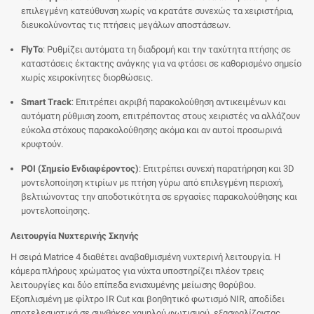
επιλεγμένη κατεύθυνση χωρίς να κρατάτε συνεχώς τα χειριστήρια,
διευκολύνοντας τις πτήσεις μεγάλων αποστάσεων.
FlyTo
: Ρυθμίζει αυτόματα τη διαδρομή και την ταχύτητα πτήσης σε
καταστάσεις έκτακτης ανάγκης για να φτάσει σε καθορισμένο σημείο
χωρίς χειροκίνητες διορθώσεις.
Smart Track
: Επιτρέπει ακριβή παρακολούθηση αντικειμένων και
αυτόματη ρύθμιση zoom, επιτρέποντας στους χειριστές να αλλάζουν
εύκολα στόχους παρακολούθησης ακόμα και αν αυτοί προσωρινά
κρυφτούν.
POI (Σημείο Ενδιαφέροντος)
: Επιτρέπει συνεχή παρατήρηση και 3D
μοντελοποίηση κτιρίων με πτήση γύρω από επιλεγμένη περιοχή,
βελτιώνοντας την αποδοτικότητα σε εργασίες παρακολούθησης και
μοντελοποίησης.
Λειτουργία Νυχτερινής Σκηνής
Η σειρά Matrice 4 διαθέτει αναβαθμισμένη νυχτερινή λειτουργία. Η
κάμερα πλήρους χρώματος για νύχτα υποστηρίζει πλέον τρεις
λειτουργίες και δύο επίπεδα ενισχυμένης μείωσης θορύβου.
Εξοπλισμένη με φίλτρο IR Cut και βοηθητικό φωτισμό NIR, αποδίδει
αποτελεσματικά σε συνθήκες χαμηλού φωτισμού, εξασφαλίζοντας