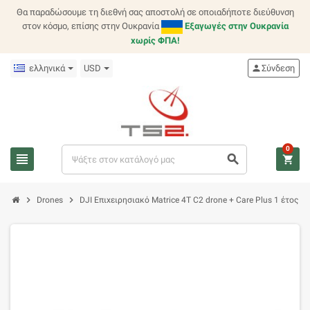
Θα παραδώσουμε τη διεθνή σας αποστολή σε οποιαδήποτε διεύθυνση
στον κόσμο, επίσης στην Ουκρανία
Εξαγωγές στην Ουκρανία
χωρίς ΦΠΑ!
ελληνικά
USD
person
Σύνδεση
0
view_headline
search
shopping_cart
chevron_right
chevron_right
Drones
DJI Επιχειρησιακό Matrice 4T C2 drone + Care Plus 1 έτος 