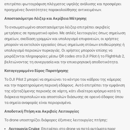
επιτρέπει φωτογράφιση πλέγματος υψηλής ανάλυσης και προσφέρει
προηγμένες δυνατότητες παρακολούθησης αντικειμένων.
Αποστασιόμετρο Λέιζερ και Ακρίβεια Μέτρησης
Το ενσωματωμένο αποστασιόμετρο λέιζερ επιτρέπει ακριβείς
μετρήσεις σε πραγματικό χρόνο. Με απλές λειτουργίες όπως σημείωση
σημείων, σχεδίαση γραμμών και υπολογισμό επιφανειών, οι χρήστες
μπορούν να εκτελούν εργασίες όπως σημείωση στόχων επιθεώρησης ή
υπολογισμό περιοχών πυρκαγιάς. Οι χρήστες μπορούν επίσης να
μοιράζονται πληροφορίες μέσω QR codes στο DJI Pilot ή το FlightHub 2,
βελτιώνοντας τη συνεργασία και την επιχειρησιακή αποδοτικότητα.
Καταγεγραμμένο Εύρος Παρατήρησης
Το DJI Pilot 2 μπορεί να σημειώνει το κέντρο του κάδρου της κάμερας
και την παρατηρούμενη περιοχή εδάφους. Αυτό επιτρέπει την εμφάνιση
της εξεταζόμενης περιοχής σε χάρτη, κάτι ιδιαίτερα χρήσιμο κατά τη
διάρκεια περιπολιών και αποστολών διάσωσης σε ορεινό έδαφος όπου
τα σημεία αναφοράς είναι περιορισμένα.
Αποδοτική Πτήση και Ακριβείς Λειτουργίες
Το drone υποστηρίζει διάφορες έξυπνες λειτουργίες πτήσης:
Λειτουργία Cruise
: Επιτρέπει στο drone να πετά αυτόματα προς