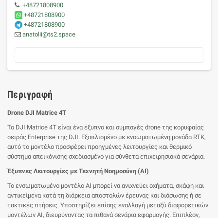
+48721808900
+48721808900
+48721808900
anatolii@ts2.space
Περιγραφή
Drone DJI Matrice 4T
Το DJI Matrice 4T είναι ένα έξυπνο και συμπαγές drone της κορυφαίας
σειράς Enterprise της DJI. Εξοπλισμένο με ενσωματωμένη μονάδα RTK,
αυτό το μοντέλο προσφέρει προηγμένες λειτουργίες και θερμικό
σύστημα απεικόνισης σχεδιασμένο για σύνθετα επιχειρησιακά σενάρια.
Έξυπνες Λειτουργίες με Τεχνητή Νοημοσύνη (AI)
Το ενσωματωμένο μοντέλο AI μπορεί να ανιχνεύει οχήματα, σκάφη και
αντικείμενα κατά τη διάρκεια αποστολών έρευνας και διάσωσης ή σε
τακτικές πτήσεις. Υποστηρίζει επίσης εναλλαγή μεταξύ διαφορετικών
μοντέλων AI, διευρύνοντας τα πιθανά σενάρια εφαρμογής. Επιπλέον,