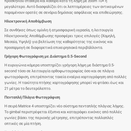
προσκηνίου σταθερά και καθαρά κατά τη λήψη με zoom 10× ή
μεγαλύτερο. Αυτό διασφαλίζει ότι οι λεπτομέρειες των αντικειμένων
παραμένουν ορατές σε σενάρια δημόσιας ασφάλειας και επιθεώρησης.
Ηλεκτρονική Αποθάμβωση
Σε συνθήκες όπως ομίχλη ή ατμοσφαιρική υγρασία, η λειτουργία
Ηλεκτρονικής Αποθάμβωσης προσφέρει τρεις επιλογές (Χαμηλή,
Μεσαία, Υψηλή) για βελτίωση της καθαρότητας της εικόνας και
προσαρμογή σε διαφορετικά επιχειρησιακά περιβάλλοντα.
Γρήγορη Φωτογράφιση με Διάστημα 0.5-Second
Η ευρυγώνια κάμερα υποστηρίζει γρήγορη λήψη με διάστημα 0.5-
second τόσο σε λειτουργία ορθοφωτογραφίας όσο και σε πλάγια
φωτογράφιση, επιτρέποντας ταχεία εναέρια χαρτογράφηση από πολλές
γωνίες. Η ταχύτητα πτήσης χαρτογράφησης μπορεί να φτάσει έως και
21 μέτρα το δευτερόλεπτο.
Πενταπλή Πλάγια Φωτογράφιση
Η σειρά Matrice 4 υποστηρίζει νέο σύστημα πενταπλής πλάγιας λήψης.
Το gimbal περιστρέφεται έξυπνα και καταγράφει εικόνες από πολλές
γωνίες βάσει της περιοχής μέτρησης, επιτρέποντας πολλαπλές
οπτικές σε μία πτήση.