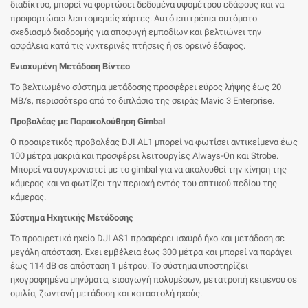
διαδίκτυο, μπορεί να φορτώσει δεδομένα υψομέτρου εδάφους και να
προφορτώσει λεπτομερείς χάρτες. Αυτό επιτρέπει αυτόματο
σχεδιασμό διαδρομής για αποφυγή εμποδίων και βελτιώνει την
ασφάλεια κατά τις νυχτερινές πτήσεις ή σε ορεινό έδαφος.
Ενισχυμένη Μετάδοση Βίντεο
Το βελτιωμένο σύστημα μετάδοσης προσφέρει εύρος λήψης έως 20
MB/s, περισσότερο από το διπλάσιο της σειράς Mavic 3 Enterprise.
Προβολέας με Παρακολούθηση Gimbal
Ο προαιρετικός προβολέας DJI AL1 μπορεί να φωτίσει αντικείμενα έως
100 μέτρα μακριά και προσφέρει λειτουργίες Always-On και Strobe.
Μπορεί να συγχρονιστεί με το gimbal για να ακολουθεί την κίνηση της
κάμερας και να φωτίζει την περιοχή εντός του οπτικού πεδίου της
κάμερας.
Σύστημα Ηχητικής Μετάδοσης
Το προαιρετικό ηχείο DJI AS1 προσφέρει ισχυρό ήχο και μετάδοση σε
μεγάλη απόσταση. Έχει εμβέλεια έως 300 μέτρα και μπορεί να παράγει
έως 114 dB σε απόσταση 1 μέτρου. Το σύστημα υποστηρίζει
ηχογραφημένα μηνύματα, εισαγωγή πολυμέσων, μετατροπή κειμένου σε
ομιλία, ζωντανή μετάδοση και καταστολή ηχούς.