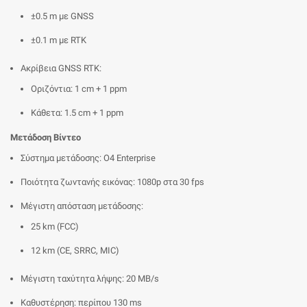
±0.5 m με GNSS
±0.1 m με RTK
Ακρίβεια GNSS RTK:
Οριζόντια: 1 cm + 1 ppm
Κάθετα: 1.5 cm + 1 ppm
Μετάδοση Βίντεο
Σύστημα μετάδοσης: O4 Enterprise
Ποιότητα ζωντανής εικόνας: 1080p στα 30 fps
Μέγιστη απόσταση μετάδοσης:
25 km (FCC)
12 km (CE, SRRC, MIC)
Μέγιστη ταχύτητα λήψης: 20 MB/s
Καθυστέρηση: περίπου 130 ms