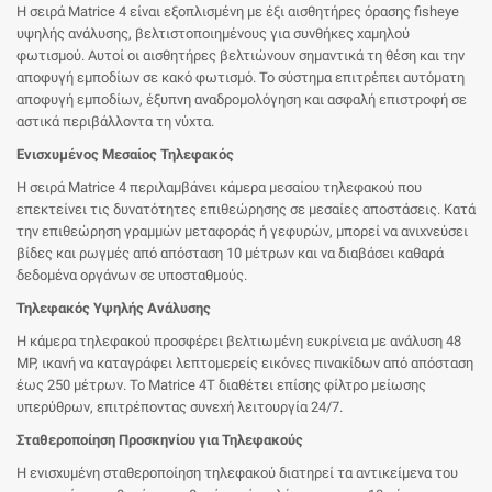
Η σειρά Matrice 4 είναι εξοπλισμένη με έξι αισθητήρες όρασης fisheye
υψηλής ανάλυσης, βελτιστοποιημένους για συνθήκες χαμηλού
φωτισμού. Αυτοί οι αισθητήρες βελτιώνουν σημαντικά τη θέση και την
αποφυγή εμποδίων σε κακό φωτισμό. Το σύστημα επιτρέπει αυτόματη
αποφυγή εμποδίων, έξυπνη αναδρομολόγηση και ασφαλή επιστροφή σε
αστικά περιβάλλοντα τη νύχτα.
Ενισχυμένος Μεσαίος Τηλεφακός
Η σειρά Matrice 4 περιλαμβάνει κάμερα μεσαίου τηλεφακού που
επεκτείνει τις δυνατότητες επιθεώρησης σε μεσαίες αποστάσεις. Κατά
την επιθεώρηση γραμμών μεταφοράς ή γεφυρών, μπορεί να ανιχνεύσει
βίδες και ρωγμές από απόσταση 10 μέτρων και να διαβάσει καθαρά
δεδομένα οργάνων σε υποσταθμούς.
Τηλεφακός Υψηλής Ανάλυσης
Η κάμερα τηλεφακού προσφέρει βελτιωμένη ευκρίνεια με ανάλυση 48
MP, ικανή να καταγράφει λεπτομερείς εικόνες πινακίδων από απόσταση
έως 250 μέτρων. Το Matrice 4T διαθέτει επίσης φίλτρο μείωσης
υπερύθρων, επιτρέποντας συνεχή λειτουργία 24/7.
Σταθεροποίηση Προσκηνίου για Τηλεφακούς
Η ενισχυμένη σταθεροποίηση τηλεφακού διατηρεί τα αντικείμενα του