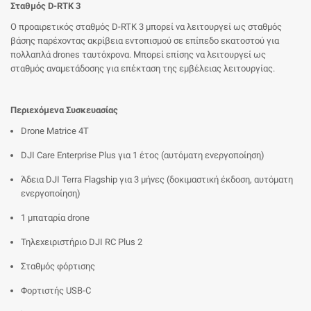
Σταθμός D-RTK 3
Ο προαιρετικός σταθμός D-RTK 3 μπορεί να λειτουργεί ως σταθμός
βάσης παρέχοντας ακρίβεια εντοπισμού σε επίπεδο εκατοστού για
πολλαπλά drones ταυτόχρονα. Μπορεί επίσης να λειτουργεί ως
σταθμός αναμετάδοσης για επέκταση της εμβέλειας λειτουργίας.
Περιεχόμενα Συσκευασίας
Drone Matrice 4T
DJI Care Enterprise Plus για 1 έτος (αυτόματη ενεργοποίηση)
Άδεια DJI Terra Flagship για 3 μήνες (δοκιμαστική έκδοση, αυτόματη
ενεργοποίηση)
1 μπαταρία drone
Τηλεχειριστήριο DJI RC Plus 2
Σταθμός φόρτισης
Φορτιστής USB-C