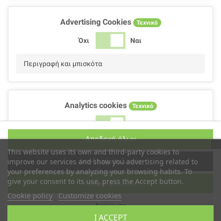
Advertising Cookies
Τεχνικό
Όχι
Ναι
Περιγραφή και μπισκότα
Analytics cookies
Τεχνικό
Όχι
Ναι
Αποδοχή όλων
Περιγραφή και μπισκότα
This website uses its own and third-party cookies to
Αποδοχή επιλογής
improve our services and show you advertising related to
your preferences by analyzing your browsing habits. To
give your consent to its use, press the Accept button.
Απόρριψη όλων
Performance cookies
Τεχνικό
Cookie policy
Customize cookies
Ακύρωση
Όχι
Ναι
I ACCEPT