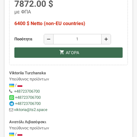
7872.00 $
με ΦΠΑ
6400 $ Netto (non-EU countries)
remove
add
Ποσότητα
shopping_cart
ΑΓΟΡΆ
Viktoriia Turzhanska
Υπεύθυνος προϊόντων
/
+48723706700
+48723706700
+48723706700
viktoria@ts2.space
Ανατόλι Λιβασέφσκι
Υπεύθυνος προϊόντων
/