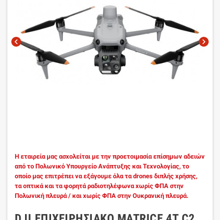
chevron_left
chevron_right
Η εταιρεία μας ασχολείται με την προετοιμασία επίσημων αδειών
από το Πολωνικό Υπουργείο Ανάπτυξης και Τεχνολογίας, το
οποίο μας επιτρέπει να εξάγουμε όλα τα drones διπλής χρήσης,
τα οπτικά και τα φορητά ραδιοτηλέφωνα χωρίς ΦΠΑ στην
Πολωνική πλευρά / και χωρίς ΦΠΑ στην Ουκρανική πλευρά.
DJI ΕΠΙΧΕΙΡΗΣΙΑΚΌ MATRICE 4T C2