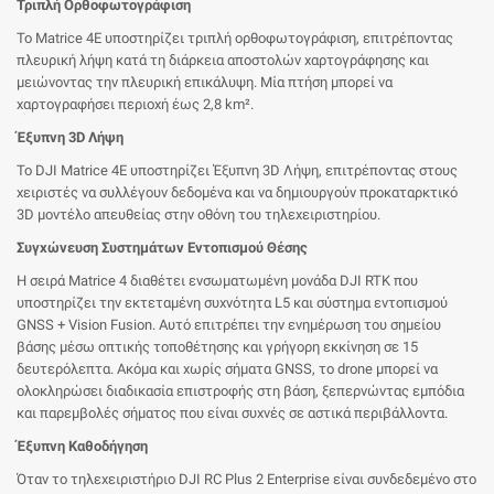
Τριπλή Ορθοφωτογράφιση
Το Matrice 4E υποστηρίζει τριπλή ορθοφωτογράφιση, επιτρέποντας
πλευρική λήψη κατά τη διάρκεια αποστολών χαρτογράφησης και
μειώνοντας την πλευρική επικάλυψη. Μία πτήση μπορεί να
χαρτογραφήσει περιοχή έως 2,8 km².
Έξυπνη 3D Λήψη
Το DJI Matrice 4E υποστηρίζει Έξυπνη 3D Λήψη, επιτρέποντας στους
χειριστές να συλλέγουν δεδομένα και να δημιουργούν προκαταρκτικό
3D μοντέλο απευθείας στην οθόνη του τηλεχειριστηρίου.
Συγχώνευση Συστημάτων Εντοπισμού Θέσης
Η σειρά Matrice 4 διαθέτει ενσωματωμένη μονάδα DJI RTK που
υποστηρίζει την εκτεταμένη συχνότητα L5 και σύστημα εντοπισμού
GNSS + Vision Fusion. Αυτό επιτρέπει την ενημέρωση του σημείου
βάσης μέσω οπτικής τοποθέτησης και γρήγορη εκκίνηση σε 15
δευτερόλεπτα. Ακόμα και χωρίς σήματα GNSS, το drone μπορεί να
ολοκληρώσει διαδικασία επιστροφής στη βάση, ξεπερνώντας εμπόδια
και παρεμβολές σήματος που είναι συχνές σε αστικά περιβάλλοντα.
Έξυπνη Καθοδήγηση
Όταν το τηλεχειριστήριο DJI RC Plus 2 Enterprise είναι συνδεδεμένο στο