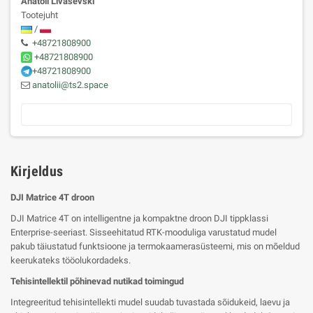
Anatoli Livaševski
Tootejuht
/
+48721808900
+48721808900
+48721808900
anatolii@ts2.space
Kirjeldus
DJI Matrice 4T droon
DJI Matrice 4T on intelligentne ja kompaktne droon DJI tippklassi
Enterprise-seeriast. Sisseehitatud RTK-mooduliga varustatud mudel
pakub täiustatud funktsioone ja termokaamerasüsteemi, mis on mõeldud
keerukateks tööolukordadeks.
Tehisintellektil põhinevad nutikad toimingud
Integreeritud tehisintellekti mudel suudab tuvastada sõidukeid, laevu ja