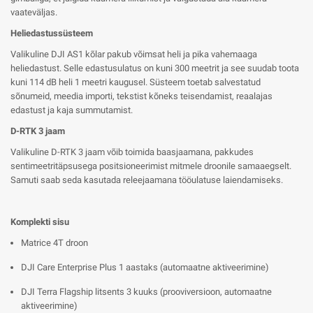
vaateväljas.
Heliedastussüsteem
Valikuline DJI AS1 kõlar pakub võimsat heli ja pika vahemaaga
heliedastust. Selle edastusulatus on kuni 300 meetrit ja see suudab toota
kuni 114 dB heli 1 meetri kaugusel. Süsteem toetab salvestatud
sõnumeid, meedia importi, tekstist kõneks teisendamist, reaalajas
edastust ja kaja summutamist.
D-RTK 3 jaam
Valikuline D-RTK 3 jaam võib toimida baasjaamana, pakkudes
sentimeetritäpsusega positsioneerimist mitmele droonile samaaegselt.
Samuti saab seda kasutada releejaamana tööulatuse laiendamiseks.
Komplekti sisu
Matrice 4T droon
DJI Care Enterprise Plus 1 aastaks (automaatne aktiveerimine)
DJI Terra Flagship litsents 3 kuuks (prooviversioon, automaatne
aktiveerimine)