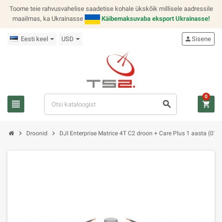
Toome teie rahvusvahelise saadetise kohale ükskõik millisele aadressile
maailmas, ka Ukrainasse
Käibemaksuvaba eksport Ukrainasse!
Eesti keel
USD
person
Sisene
0
view_headline
search
shopping_cart
chevron_right
chevron_right
Droonid
DJI Enterprise Matrice 4T C2 droon + Care Plus 1 aasta (0