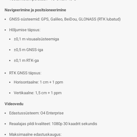
Navigeerimine ja positsioneerimine
GNSS-süsteemid: GPS, Galileo, BeiDou, GLONASS (RTK lubatud)
Hõljumise täpsus:
±0,1 m visuaalsüsteemiga
±0,5 m GNSS-iga
±0,1 m RTK-ga
RTK GNSS täpsus:
Horisontaalne: 1 cm + 1 ppm
Vertikaalne: 1,5 cm + 1 ppm
Videovedu
Edastussüsteem: O4 Enterprise
Reaalajas pildi kvaliteet: 1080p 30 kaadrit sekundis
Maksimaalne edastuskaugus: