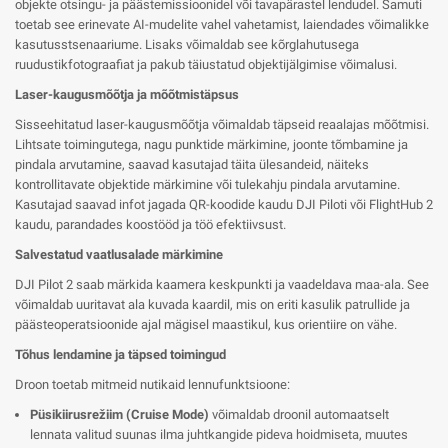
objekte otsingu- ja päästemissioonidel või tavapärastel lendudel. Samuti
toetab see erinevate AI-mudelite vahel vahetamist, laiendades võimalikke
kasutusstsenaariume. Lisaks võimaldab see kõrglahutusega
ruudustikfotograafiat ja pakub täiustatud objektijälgimise võimalusi.
Laser-kaugusmõõtja ja mõõtmistäpsus
Sisseehitatud laser-kaugusmõõtja võimaldab täpseid reaalajas mõõtmisi.
Lihtsate toimingutega, nagu punktide märkimine, joonte tõmbamine ja
pindala arvutamine, saavad kasutajad täita ülesandeid, näiteks
kontrollitavate objektide märkimine või tulekahju pindala arvutamine.
Kasutajad saavad infot jagada QR-koodide kaudu DJI Piloti või FlightHub 2
kaudu, parandades koostööd ja töö efektiivsust.
Salvestatud vaatlusalade märkimine
DJI Pilot 2 saab märkida kaamera keskpunkti ja vaadeldava maa-ala. See
võimaldab uuritavat ala kuvada kaardil, mis on eriti kasulik patrullide ja
päästeoperatsioonide ajal mägisel maastikul, kus orientiire on vähe.
Tõhus lendamine ja täpsed toimingud
Droon toetab mitmeid nutikaid lennufunktsioone:
Püsikiirusrežiim (Cruise Mode)
võimaldab droonil automaatselt
lennata valitud suunas ilma juhtkangide pideva hoidmiseta, muutes