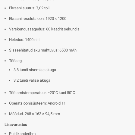
Ekraani suurus: 7,02 tolli
Ekraani resolutsioon: 1920 × 1200
Värskendussagedus: 60 kaadrit sekundis
Heledus: 1400 niti
Sisseehitatud aku mahtuvus: 6500 mAh
Tööaeg:
3,8 tundi sisemise akuga
3,2 tundi välise akuga
Töötamistemperatuur: −20°C kuni 50°C
Operatsioonisüsteem: Android 11
Mõõdud: 268 × 163 × 94,5 mm
Lisavarustus
Puldikanderihm