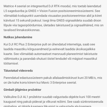
Matrice 4 seerial on integreeritud DJI RTK-moodul, mis toetab laiendatud
L5 sagedusriba ja GNSS + Vision Fusion positsioneerimissüsteemi. See
võimaldab kodupunkti uuendada visuaalse positsioneerimise abil ja kiiret
käivitust 15 sekundi jooksul. Isegi ilma GNSS-signaalideta suudab droon
lõpule viia tagasipöördumise, ületades takistused ja signaalihäired, mis on
tavalised linnakeskkonnas.
Nutikas juhendamine
Kui DJI RC Plus 2 Enterprise pult on ühendatud internetiga, saab see
laadida maastiku kõrgusandmeid ja eelnevalt laadida üksikasjalikke
kaarte. See võimaldab automaatset marsruudi planeerimist takistuste
vältimiseks ja parandab ohutust öistel lendudel või mägisel maastikul
töötamisel.
Täiustatud videovedu
Parendatud edastussüsteem pakub allalaadimiskiirust kuni 20 MB/s, mis
on üle kahe korra kiirem kui Mavic 3 Enterprise seerial.
Gimbali-jälgimise prožektor
Valikuline DJI AL1 prožektor suudab valgustada objekte kuni 100 meetri
kaugusel ning pakub pidevat ja vilkuvat režiimi. See saab sünkroniseeruda
gimbaliga, et jälgida kaamera liikumist ja valgustada ala kaamera