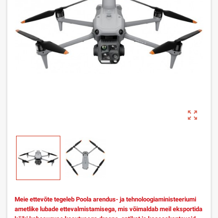
zoom_out_map
Meie ettevõte tegeleb Poola arendus- ja tehnoloogiaministeeriumi
ametlike lubade ettevalmistamisega, mis võimaldab meil eksportida