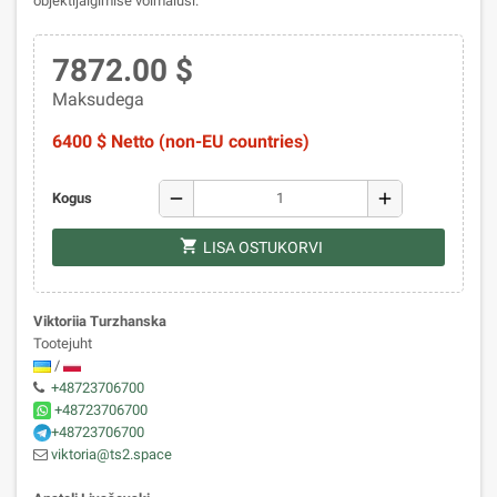
objektijälgimise võimalusi.
7872.00 $
Maksudega
6400 $ Netto (non-EU countries)
remove
add
Kogus
shopping_cart
LISA OSTUKORVI
Viktoriia Turzhanska
Tootejuht
/
+48723706700
+48723706700
+48723706700
viktoria@ts2.space