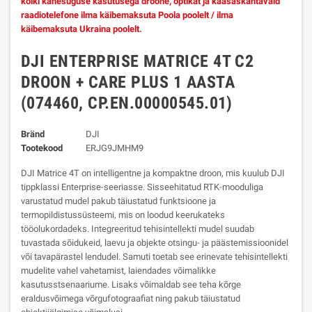
kõiki kahesuguse kasutusega droone, optikat ja kaasaskantavaid
raadiotelefone ilma käibemaksuta Poola poolelt / ilma
käibemaksuta Ukraina poolelt.
DJI ENTERPRISE MATRICE 4T C2
DROON + CARE PLUS 1 AASTA
(074460, CP.EN.00000545.01)
Bränd
DJI
Tootekood
ERJG9JMHM9
DJI Matrice 4T on intelligentne ja kompaktne droon, mis kuulub DJI
tippklassi Enterprise-seeriasse. Sisseehitatud RTK-mooduliga
varustatud mudel pakub täiustatud funktsioone ja
termopildistussüsteemi, mis on loodud keerukateks
tööolukordadeks.
Integreeritud tehisintellekti mudel suudab
tuvastada sõidukeid, laevu ja objekte otsingu- ja päästemissioonidel
või tavapärastel lendudel. Samuti toetab see erinevate tehisintellekti
mudelite vahel vahetamist, laiendades võimalikke
kasutusstsenaariume. Lisaks võimaldab see teha kõrge
eraldusvõimega võrgufotograafiat ning pakub täiustatud