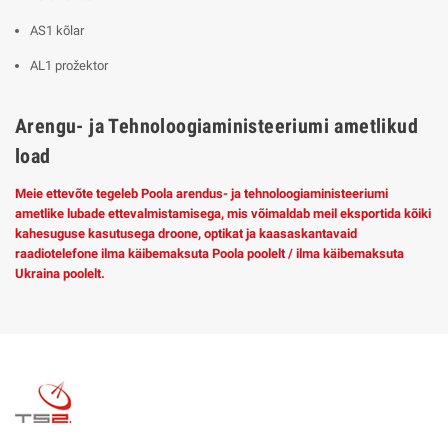
AS1 kõlar
AL1 prožektor
Arengu- ja Tehnoloogiaministeeriumi ametlikud
load
Meie ettevõte tegeleb Poola arendus- ja tehnoloogiaministeeriumi
ametlike lubade ettevalmistamisega, mis võimaldab meil eksportida kõiki
kahesuguse kasutusega droone, optikat ja kaasaskantavaid
raadiotelefone ilma käibemaksuta Poola poolelt / ilma käibemaksuta
Ukraina poolelt.