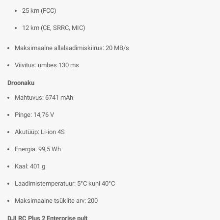
25 km (FCC)
12 km (CE, SRRC, MIC)
Maksimaalne allalaadimiskiirus: 20 MB/s
Viivitus: umbes 130 ms
Droonaku
Mahtuvus: 6741 mAh
Pinge: 14,76 V
Akutüüp: Li-ion 4S
Energia: 99,5 Wh
Kaal: 401 g
Laadimistemperatuur: 5°C kuni 40°C
Maksimaalne tsüklite arv: 200
DJI RC Plus 2 Enterprise pult