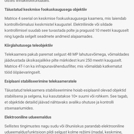
öistes linnakeskkondades.
Täiustatud keskmise fookuskaugusega objektiiv
Matrice 4 seerial on keskmise fookuskaugusega kaamera, mis laiendab
kontrollivõimalusi keskmistel kaugustel. Elektriliinide või sildade
kontrollimisel suudab see tuvastada polte ja pragusid 10 meetri kauguselt
ning lugeda selgelt seadmete andmeid alajaamades.
Kõrglahutusega teleobjektiiv
Telekaamera pakub paremat selgust 48 MP lahutusvõimega, võimaldades
jäädvustada üksikasjalikke pilte märkidest kuni 250 meetri kauguselt.
Matrice 4T-l on ka infrapunavähendusfilter, mis võimaldab katkematut
tööd ööpäevaringselt.
Esiplaani stabiliseerimine telekaameratele
Täiustatud telekaamera stabiliseerimine hoiab esiplaanil olevad objektid
stabiilsena ja selgena, kui kasutatakse 10× suumi või rohkem. See tagab,
et objektide detailid jäävad nähtavaks avaliku ohutuse ja kontrolli
stsenaariumides.
Elektrooniline udueemaldus
Sellistes tingimustes nagu sudu või õhuniiskus parandab elektrooniline
udueemaldusfunktsioon pildi selgust kolme režiimi (madal, keskmine,