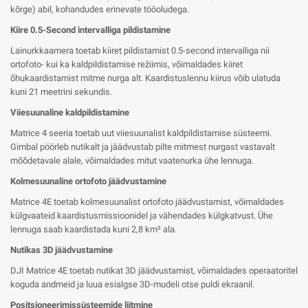
kõrge) abil, kohandudes erinevate tööoludega.
Kiire 0.5-Second intervalliga pildistamine
Lainurkkaamera toetab kiiret pildistamist 0.5-second intervalliga nii
ortofoto- kui ka kaldpildistamise režiimis, võimaldades kiiret
õhukaardistamist mitme nurga alt. Kaardistuslennu kiirus võib ulatuda
kuni 21 meetrini sekundis.
Viiesuunaline kaldpildistamine
Matrice 4 seeria toetab uut viiesuunalist kaldpildistamise süsteemi.
Gimbal pöörleb nutikalt ja jäädvustab pilte mitmest nurgast vastavalt
mõõdetavale alale, võimaldades mitut vaatenurka ühe lennuga.
Kolmesuunaline ortofoto jäädvustamine
Matrice 4E toetab kolmesuunalist ortofoto jäädvustamist, võimaldades
külgvaateid kaardistusmissioonidel ja vähendades külgkatvust. Ühe
lennuga saab kaardistada kuni 2,8 km² ala.
Nutikas 3D jäädvustamine
DJI Matrice 4E toetab nutikat 3D jäädvustamist, võimaldades operaatoritel
koguda andmeid ja luua esialgse 3D-mudeli otse puldi ekraanil.
Positsioneerimissüsteemide liitmine