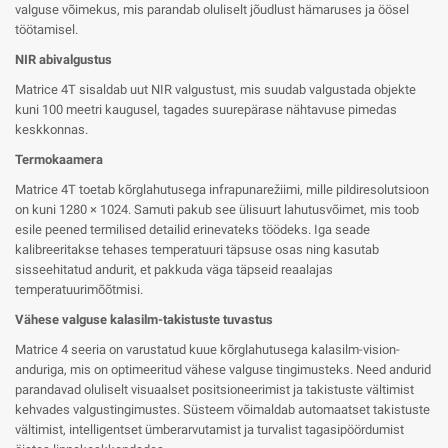
valguse võimekus, mis parandab oluliselt jõudlust hämaruses ja öösel
töötamisel.
NIR abivalgustus
Matrice 4T sisaldab uut NIR valgustust, mis suudab valgustada objekte
kuni 100 meetri kaugusel, tagades suurepärase nähtavuse pimedas
keskkonnas.
Termokaamera
Matrice 4T toetab kõrglahutusega infrapunarežiimi, mille pildiresolutsioon
on kuni 1280 × 1024. Samuti pakub see ülisuurt lahutusvõimet, mis toob
esile peened termilised detailid erinevateks töödeks. Iga seade
kalibreeritakse tehases temperatuuri täpsuse osas ning kasutab
sisseehitatud andurit, et pakkuda väga täpseid reaalajas
temperatuurimõõtmisi.
Vähese valguse kalasilm-takistuste tuvastus
Matrice 4 seeria on varustatud kuue kõrglahutusega kalasilm-vision-
anduriga, mis on optimeeritud vähese valguse tingimusteks. Need andurid
parandavad oluliselt visuaalset positsioneerimist ja takistuste vältimist
kehvades valgustingimustes. Süsteem võimaldab automaatset takistuste
vältimist, intelligentset ümberarvutamist ja turvalist tagasipöördumist