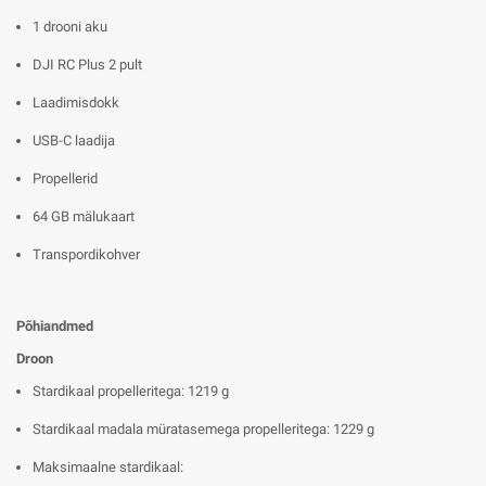
1 drooni aku
DJI RC Plus 2 pult
Laadimisdokk
USB-C laadija
Propellerid
64 GB mälukaart
Transpordikohver
Põhiandmed
Droon
Stardikaal propelleritega: 1219 g
Stardikaal madala müratasemega propelleritega: 1229 g
Maksimaalne stardikaal: