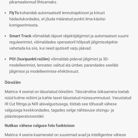
pikamaalennud lihtsamaks.
FlyTo
kohandab automaatselt lennutrajektoori ja kiirust
hädaolukordades, et jõuda määratud punkti ilma käsitsi
korrigeerimiseta.
Smart Track
võimaldab täpset objektijälgimist ja automaatset suumi
reguleerimist, võimaldades operaatoril hõlpsalt jälgimisobjekte
vahetada ka siis, kui need ajutiselt varju jäävad.
POI (huvipunkti režiim)
võimaldab pidevat jälgimist ja 3D-
modelleerimist, lennates valitud ala ümber, parandades seeläbi
jälgimise ja modelleerimise efektiivsust.
Öörežiim
Matrice 4 seerial on täiustatud öörežiim. Täisvärviline öökaamera toetab
nüüd kolme režiimi ja kahte taset täiustatud mürasummutust. Varustatud
IR Cut filtriga ja NIR abivalgustusega, töötab see tõhusalt vähese
valgusega keskkondades, tagades selge nähtavuse otsingu- ja
päästeoperatsioonidel.
Nutikas vähese valguse foto funktsioon
Matrice 4 seeria kaameratel on suuremad avad ja intelligentne vähese