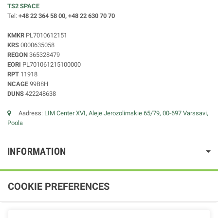
TS2 SPACE
Tel:
+48 22 364 58 00, +48 22 630 70 70
KMKR
PL7010612151
KRS
0000635058
REGON
365328479
EORI
PL701061215100000
RPT
11918
NCAGE
99B8H
DUNS
422248638
Aadress:
LIM Center XVI, Aleje Jerozolimskie 65/79, 00-697 Varssavi,
Poola
INFORMATION
COOKIE PREFERENCES