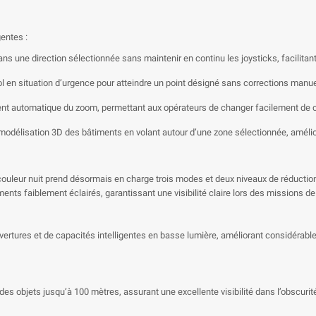
gentes :
 une direction sélectionnée sans maintenir en continu les joysticks, facilitant 
ol en situation d’urgence pour atteindre un point désigné sans corrections manue
ent automatique du zoom, permettant aux opérateurs de changer facilement de c
odélisation 3D des bâtiments en volant autour d’une zone sélectionnée, améliora
uleur nuit prend désormais en charge trois modes et deux niveaux de réduction de
ents faiblement éclairés, garantissant une visibilité claire lors des missions d
vertures et de capacités intelligentes en basse lumière, améliorant considérab
des objets jusqu’à 100 mètres, assurant une excellente visibilité dans l’obscurit