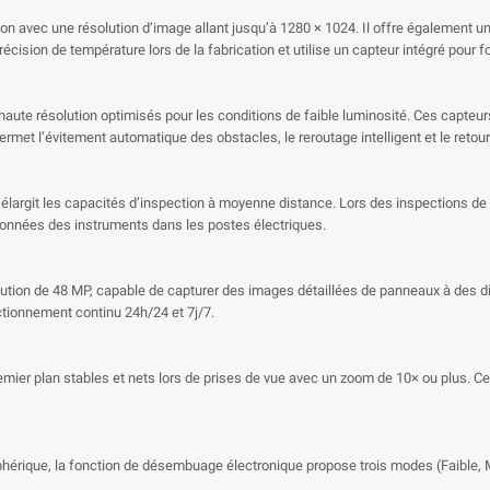
n avec une résolution d’image allant jusqu’à 1280 × 1024. Il offre également une
écision de température lors de la fabrication et utilise un capteur intégré pour
 haute résolution optimisés pour les conditions de faible luminosité. Ces capte
ermet l’évitement automatique des obstacles, le reroutage intelligent et le reto
largit les capacités d’inspection à moyenne distance. Lors des inspections de l
 données des instruments dans les postes électriques.
lution de 48 MP, capable de capturer des images détaillées de panneaux à des d
ctionnement continu 24h/24 et 7j/7.
remier plan stables et nets lors de prises de vue avec un zoom de 10× ou plus. Cel
phérique, la fonction de désembuage électronique propose trois modes (Faible, Mo