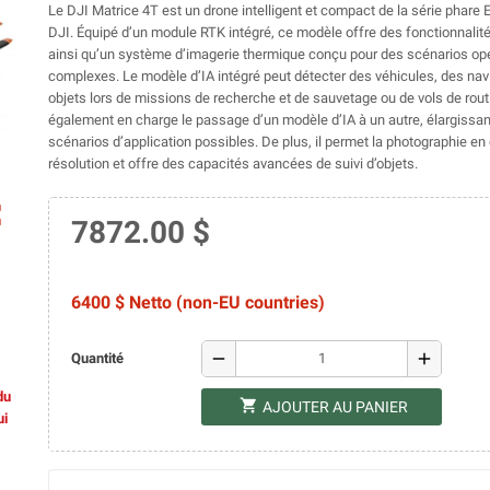
Le DJI Matrice 4T est un drone intelligent et compact de la série phare 
DJI. Équipé d’un module RTK intégré, ce modèle offre des fonctionnali
ainsi qu’un système d’imagerie thermique conçu pour des scénarios op
complexes.
Le modèle d’IA intégré peut détecter des véhicules, des nav
objets lors de missions de recherche et de sauvetage ou de vols de routi
également en charge le passage d’un modèle d’IA à un autre, élargissant
scénarios d’application possibles. De plus, il permet la photographie en 
résolution et offre des capacités avancées de suivi d’objets.
ap
7872.00 $
6400 $ Netto (non-EU countries)
remove
add
Quantité
du
shopping_cart
AJOUTER AU PANIER
ui