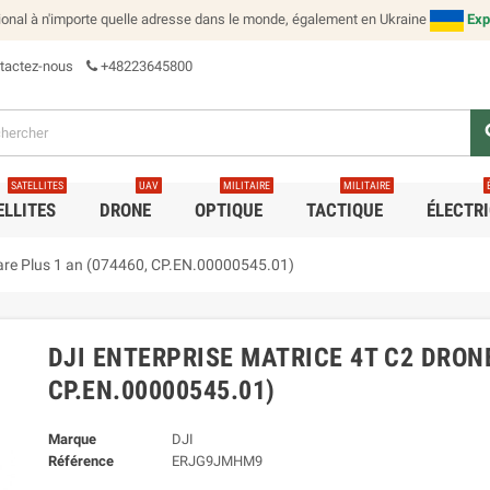
tional à n'importe quelle adresse dans le monde, également en Ukraine
Exp
tactez-nous
+48223645800
se
SATELLITES
UAV
MILITAIRE
MILITAIRE
ELLITES
DRONE
OPTIQUE
TACTIQUE
ÉLECTR
Care Plus 1 an (074460, CP.EN.00000545.01)
DJI ENTERPRISE MATRICE 4T C2 DRONE
CP.EN.00000545.01)
Marque
DJI
Référence
ERJG9JMHM9