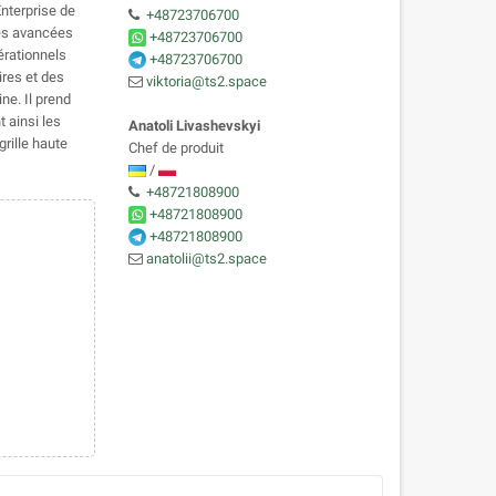
Enterprise de
+48723706700
tés avancées
+48723706700
érationnels
+48723706700
ires et des
viktoria@ts2.space
ne. Il prend
 ainsi les
Anatoli Livashevskyi
grille haute
Chef de produit
/
+48721808900
+48721808900
+48721808900
anatolii@ts2.space