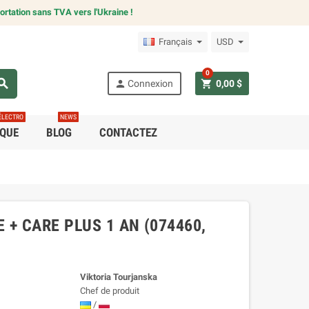
ortation sans TVA vers l'Ukraine !
Français
USD
0
arch
person
shopping_cart
Connexion
0,00 $
ÉLECTRO
NEWS
IQUE
BLOG
CONTACTEZ
 + CARE PLUS 1 AN (074460,
Viktoria Tourjanska
Chef de produit
/