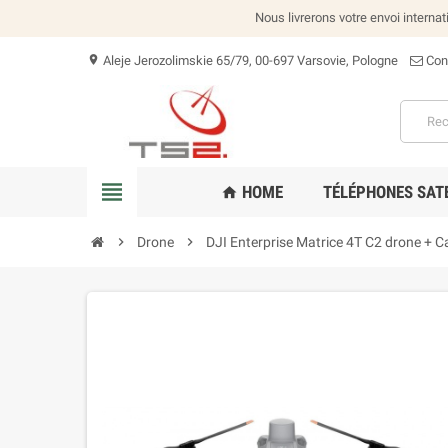
Nous livrerons votre envoi interna
Aleje Jerozolimskie 65/79, 00-697 Varsovie, Pologne
Con
location_on
view_headline
HOME
TÉLÉPHONES SAT
home
chevron_right
Drone
chevron_right
DJI Enterprise Matrice 4T C2 drone + 