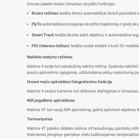
Dronas palaiko kelias išmanias skrydžio funkcijas:
Kruizo režimas
leidžia dronui automatiškai skristi pasirinkta k
FlyTo
automatiškai koreguoja skrydžio trajektoriją ir greitį e
Smart Track
leidžia tiksliai sekti objektus ir automatiškai regu
POI (intereso taškas)
leidžia nuolat stebėti ir kurti 3D model
Naktinio matymo režimas
Matrice 4 serija turi patobulintą naktinį režimą. Spalvota naktinė
prasto apšvietimo sąlygomis, užtikrindama aiškų matomumą paie
Išmani mažo apšvietimo fotografavimo funkcija
Matrice 4 serijos kameros turi didesnes diafragmas ir išmanias 
NIR pagalbinis apšvietimas
Matrice 4T turi naują NIR apšvietimą, galintį apšviesti objektus
Termovizorius
Matrice 4T palaiko didelės raiškos infraraudonųjų spindulių reži
Kiekvienas įrenginys gamybos metu kalibruojamas temperatūros tik