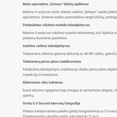
Mažo apšvietimo „fisheye“ kliūčių aptikimas
Matrice 4 serija turi šešis didelės raiškos „fisheye“ vaizdo jutik
apšvietimui. Sistema leidžia automatiškai vengti kliūčių, protingai
Patobulintas vidutinio nuotolio teleobjektyvas
Matrice 4 serija turi vidutinio nuotolio telekamerą, kuri išplečia in
prietaisų duomenis pastotėse.
Aukštos raiškos teleobjektyvas
Telekamera užtikrina geresnį aiškumą su 48 MP raiška, galinčia užf
Telekamerų pirmo plano stabilizavimas
Patobulinta teleobjektyvo stabilizacija išlaiko pirmo plano objekt
inspekcijų scenarijuose.
Elektroninis rūko šalinimas
Esant tokioms sąlygoms kaip smogas ar atmosferos drėgmė, elektro
aplinkų.
Greita 0.5-Second intervalų fotografija
Plataus kampo kamera palaiko greitą fotografavimą su 0.5-second i
Žemėlapiavimo skrydžio greitis gali siekti iki 21 m/s.