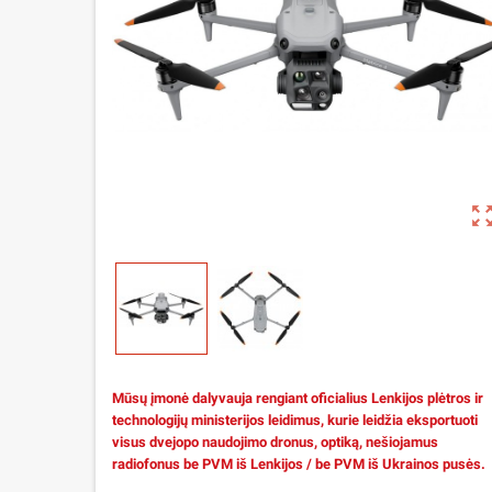
zoom_out_m
Mūsų įmonė dalyvauja rengiant oficialius Lenkijos plėtros ir
technologijų ministerijos leidimus, kurie leidžia eksportuoti
visus dvejopo naudojimo dronus, optiką, nešiojamus
radiofonus be PVM iš Lenkijos / be PVM iš Ukrainos pusės.