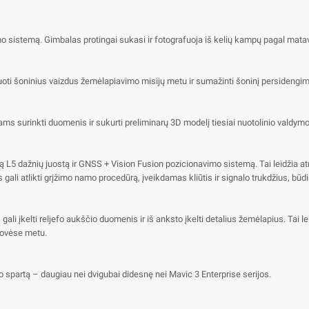
mo sistemą. Gimbalas protingai sukasi ir fotografuoja iš kelių kampų pagal matavi
ksuoti šoninius vaizdus žemėlapiavimo misijų metu ir sumažinti šoninį persidengim
ams surinkti duomenis ir sukurti preliminarų 3D modelį tiesiai nuotolinio valdymo
stą L5 dažnių juostą ir GNSS + Vision Fusion pozicionavimo sistemą. Tai leidžia at
gali atlikti grįžimo namo procedūrą, įveikdamas kliūtis ir signalo trukdžius, būd
s gali įkelti reljefo aukščio duomenis ir iš anksto įkelti detalius žemėlapius. Tai l
tovėse metu.
 spartą – daugiau nei dvigubai didesnę nei Mavic 3 Enterprise serijos.