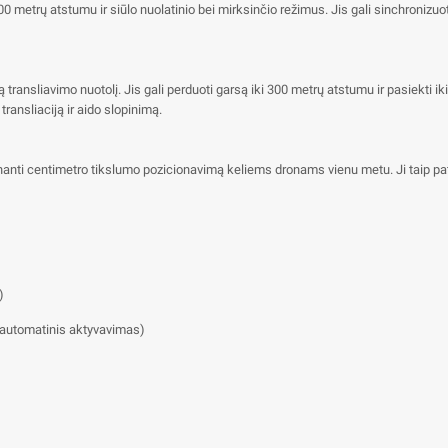
00 metrų atstumu ir siūlo nuolatinio bei mirksinčio režimus. Jis gali sinchron
ą transliavimo nuotolį. Jis gali perduoti garsą iki 300 metrų atstumu ir pasiekti
transliaciją ir aido slopinimą.
nanti centimetro tikslumo pozicionavimą keliems dronams vienu metu. Ji taip pat ga
)
, automatinis aktyvavimas)