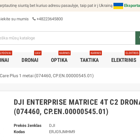
rptautinę siuntą bet kuriuo adresu pasaulyje, taip pat ir į Ukrainą
Eksporta
siekite su mumis
+48223645800
s
LYDOVAI
UAV
KARINIS
KARINIS
ELEKTROS
ONAI
DRONAI
OPTIKA
TAKTIKA
ELEKTRINIS
+ Care Plus 1 metai (074460, CP.EN.00000545.01)
DJI ENTERPRISE MATRICE 4T C2 DRON
(074460, CP.EN.00000545.01)
Prekės ženklas
DJI
Kodas
ERJG9JMHM9