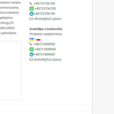
rprise serijos.
+48723706700
 termovizorinę
+48723706700
inio intelekto
+48723706700
 gelbėjimo
viktoria@ts2.space
irtingų DI
žia atlikti
Anatolijus Livaševskis
o galimybes.
Produkto vadybininkas
/
+48721808900
+48721808900
+48721808900
anatolii@ts2.space