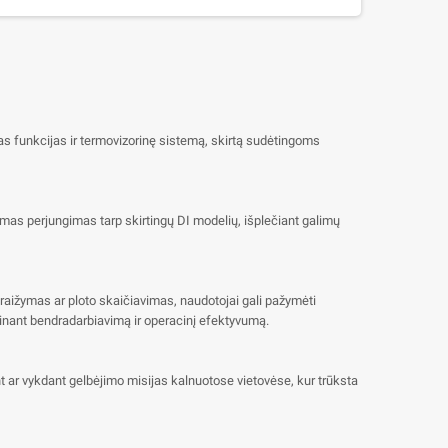
as funkcijas ir termovizorinę sistemą, skirtą sudėtingoms
komas perjungimas tarp skirtingų DI modelių, išplečiant galimų
 braižymas ar ploto skaičiavimas, naudotojai gali pažymėti
erinant bendradarbiavimą ir operacinį efektyvumą.
nt ar vykdant gelbėjimo misijas kalnuotose vietovėse, kur trūksta