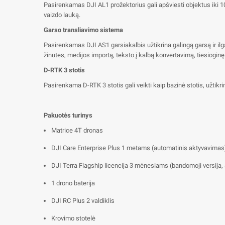
Pasirenkamas DJI AL1 prožektorius gali apšviesti objektus iki 1
vaizdo lauką.
Garso transliavimo sistema
Pasirenkamas DJI AS1 garsiakalbis užtikrina galingą garsą ir ilg
žinutes, medijos importą, teksto į kalbą konvertavimą, tiesioginę 
D-RTK 3 stotis
Pasirenkama D-RTK 3 stotis gali veikti kaip bazinė stotis, užtikri
Pakuotės turinys
Matrice 4T dronas
DJI Care Enterprise Plus 1 metams (automatinis aktyvavimas
DJI Terra Flagship licencija 3 mėnesiams (bandomoji versija
1 drono baterija
DJI RC Plus 2 valdiklis
Krovimo stotelė