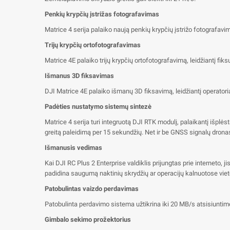
Penkių krypčių įstrižas fotografavimas
Matrice 4 serija palaiko naują penkių krypčių įstrižo fotografavi
Trijų krypčių ortofotografavimas
Matrice 4E palaiko trijų krypčių ortofotografavimą, leidžiantį fi
Išmanus 3D fiksavimas
DJI Matrice 4E palaiko išmanų 3D fiksavimą, leidžiantį operatori
Padėties nustatymo sistemų sintezė
Matrice 4 serija turi integruotą DJI RTK modulį, palaikantį išplė
greitą paleidimą per 15 sekundžių. Net ir be GNSS signalų dronas 
Išmanusis vedimas
Kai DJI RC Plus 2 Enterprise valdiklis prijungtas prie interneto, ji
padidina saugumą naktinių skrydžių ar operacijų kalnuotose vie
Patobulintas vaizdo perdavimas
Patobulinta perdavimo sistema užtikrina iki 20 MB/s atsisiuntimo
Gimbalo sekimo prožektorius