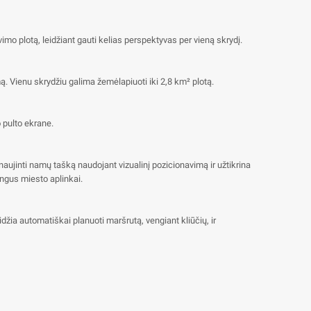
mo plotą, leidžiant gauti kelias perspektyvas per vieną skrydį.
ą. Vienu skrydžiu galima žemėlapiuoti iki 2,8 km² plotą.
 pulto ekrane.
naujinti namų tašką naudojant vizualinį pozicionavimą ir užtikrina
ingus miesto aplinkai.
eidžia automatiškai planuoti maršrutą, vengiant kliūčių, ir