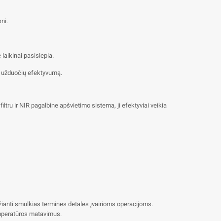
ni.
 laikinai pasislepia.
mo užduočių efektyvumą.
iltru ir NIR pagalbine apšvietimo sistema, ji efektyviai veikia
džianti smulkias termines detales įvairioms operacijoms.
temperatūros matavimus.