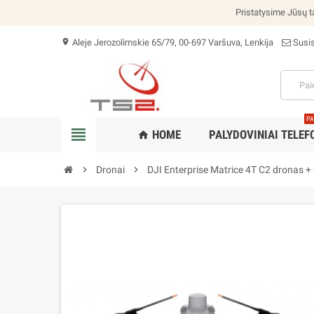
Pristatysime Jūsų ta
Aleje Jerozolimskie 65/79, 00-697 Varšuva, Lenkija
Susi
location_on
PA
view_headline
HOME
PALYDOVINIAI TELEF
home
chevron_right
Dronai
chevron_right
DJI Enterprise Matrice 4T C2 dronas 