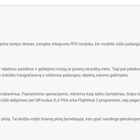
rise serijos dronas. Įrengtas integruotu RTK moduliu, šis modelis siūlo pažangi
ir objektus paieškos ir gelbėjimo misijų ar įprastų skrydžių metu. Taip pat palai
kos tinklelio fotografavimą ir siūlomos pažangios objektų sekimo galimybės.
laiko matavimus. Paprastomis operacijomis, tokiomis kaip taško žymėjimas, linijos
gali būti dalijamasi per QR kodus DJI Pilot arba FlightHub 2 programose, taip pag
plotą. Tai leidžia rodyti tiriamą plotą žemėlapyje, kas ypač naudinga patruliuoja