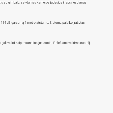
izuotis su gimbalu, sekdamas kameros judesius ir apšviesdamas
 iki 114 dB garsumą 1 metro atstumu. Sistema palaiko įrašytas
li veikti kaip retransliacijos stotis, išplečianti veikimo nuotolį.