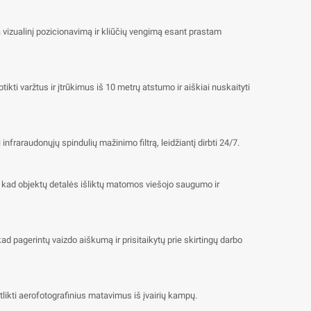
na vizualinį pozicionavimą ir kliūčių vengimą esant prastam
ptikti varžtus ir įtrūkimus iš 10 metrų atstumo ir aiškiai nuskaityti
nfraraudonųjų spindulių mažinimo filtrą, leidžiantį dirbti 24/7.
na, kad objektų detalės išliktų matomos viešojo saugumo ir
d pagerintų vaizdo aiškumą ir prisitaikytų prie skirtingų darbo
tlikti aerofotografinius matavimus iš įvairių kampų.