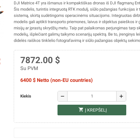
DJI Matrice 4T yra išmanus ir kompaktiškas dronas iš DJI flagmanų Ente
Šis modelis, turintis integruotą RTK modulį, siūlo pažangias funkcijas ir
sistemą, skirtą sudėtingoms operacinėms situacijoms.
Integruotas dirbt
modelis gali aptikti transporto priemones, laivus ir objektus paieškos ir
misijų ar įprastų skrydžių metu. Taip pat palaikomas perjungimas tarp sk
modelių, išplečiant galimų taikymo scenarijų spektrą. Be to, įrenginys leid
didelės raiškos tinklelio fotografavimą ir siūlo pažangias objektų sekim
7872.00 $
ap
Su PVM
6400 $ Netto (non-EU countries)
remove
add
Kiekis
shopping_cart
Į KREPŠELĮ