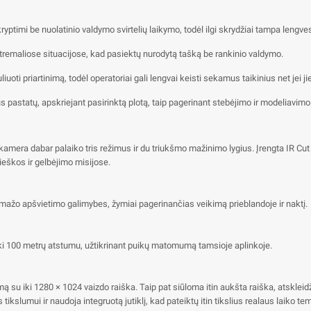
ryptimi be nuolatinio valdymo svirtelių laikymo, todėl ilgi skrydžiai tampa lengves
kstremaliose situacijose, kad pasiektų nurodytą tašką be rankinio valdymo.
liuoti priartinimą, todėl operatoriai gali lengvai keisti sekamus taikinius net jei jie
ius pastatų, apskriejant pasirinktą plotą, taip pagerinant stebėjimo ir modeliavi
 kamera dabar palaiko tris režimus ir du triukšmo mažinimo lygius. Įrengta IR Cut f
škos ir gelbėjimo misijose.
mažo apšvietimo galimybes, žymiai pagerinančias veikimą prieblandoje ir naktį.
 iki 100 metrų atstumu, užtikrinant puikų matomumą tamsioje aplinkoje.
mą su iki 1280 × 1024 vaizdo raiška. Taip pat siūloma itin aukšta raiška, atsklei
slumui ir naudoja integruotą jutiklį, kad pateiktų itin tikslius realaus laiko 