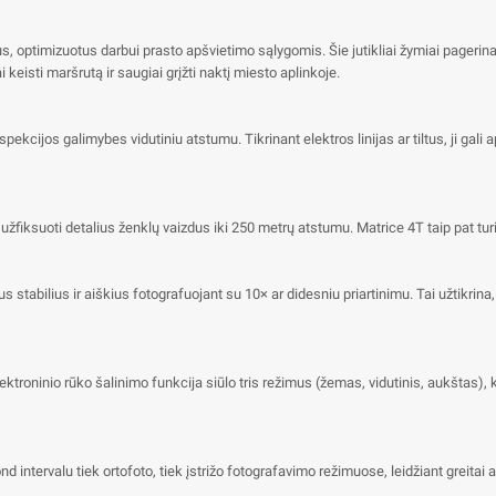
lius, optimizuotus darbui prasto apšvietimo sąlygomis. Šie jutikliai žymiai pageri
 keisti maršrutą ir saugiai grįžti naktį miesto aplinkoje.
spekcijos galimybes vidutiniu atstumu. Tikrinant elektros linijas ar tiltus, ji gali a
iksuoti detalius ženklų vaizdus iki 250 metrų atstumu. Matrice 4T taip pat turi i
us stabilius ir aiškius fotografuojant su 10× ar didesniu priartinimu. Tai užtikri
ninio rūko šalinimo funkcija siūlo tris režimus (žemas, vidutinis, aukštas), ka
ntervalu tiek ortofoto, tiek įstrižo fotografavimo režimuose, leidžiant greitai a