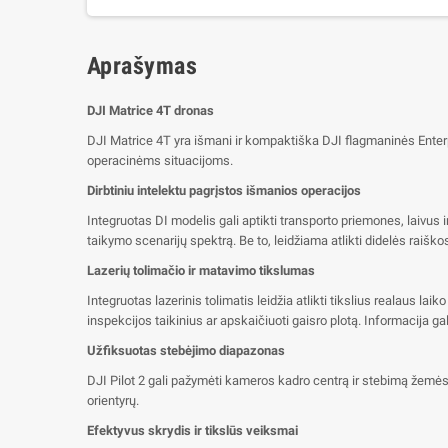
Aprašymas
DJI Matrice 4T dronas
DJI Matrice 4T yra išmani ir kompaktiška DJI flagmaninės Enterp
operacinėms situacijoms.
Dirbtiniu intelektu pagrįstos išmanios operacijos
Integruotas DI modelis gali aptikti transporto priemones, laivus 
taikymo scenarijų spektrą. Be to, leidžiama atlikti didelės raiš
Lazerių tolimačio ir matavimo tikslumas
Integruotas lazerinis tolimatis leidžia atlikti tikslius realaus 
inspekcijos taikinius ar apskaičiuoti gaisro plotą. Informacija 
Užfiksuotas stebėjimo diapazonas
DJI Pilot 2 gali pažymėti kameros kadro centrą ir stebimą žemės 
orientyrų.
Efektyvus skrydis ir tikslūs veiksmai