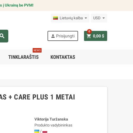
s į Ukrainą be PVM!
Lietuvių kalba
USD
0
earch
person
shopping_cart
Prisijungti
0,00 $
NEWS
TINKLARAŠTIS
KONTAKTAS
AS + CARE PLUS 1 METAI
Viktorija Turžanska
Produkto vadybininkas
/