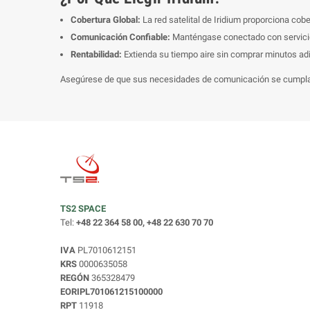
Cobertura Global:
La red satelital de Iridium proporciona cob
Comunicación Confiable:
Manténgase conectado con servicios 
Rentabilidad:
Extienda su tiempo aire sin comprar minutos adi
Asegúrese de que sus necesidades de comunicación se cumplan 
TS2 SPACE
Tel:
+48 22 364 58 00, +48 22 630 70 70
IVA
PL7010612151
KRS
0000635058
REGÓN
365328479
EORIPL701061215100000
RPT
11918