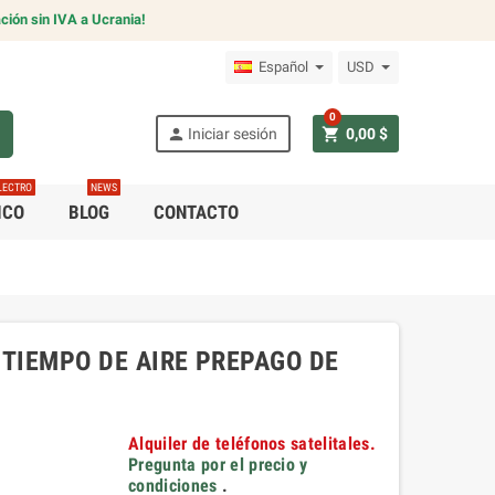
ción sin IVA a Ucrania!
Español
USD
0
h
person
shopping_cart
Iniciar sesión
0,00 $
LECTRO
NEWS
ICO
BLOG
CONTACTO
 TIEMPO DE AIRE PREPAGO DE
Alquiler de teléfonos satelitales.
Pregunta por el precio y
condiciones
.