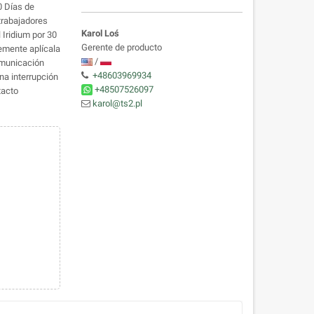
0 Días de
trabajadores
Karol Loś
 Iridium por 30
Gerente de producto
emente aplícala
/
omunicación
+48603969934
na interrupción
+48507526097
tacto
karol@ts2.pl