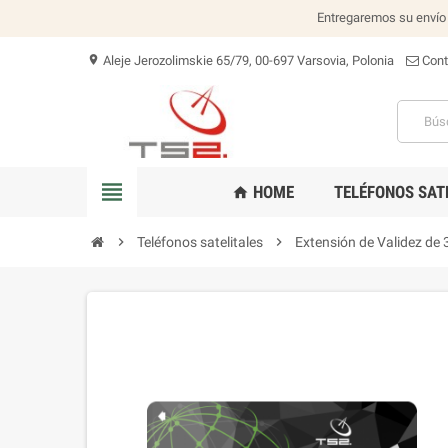
Entregaremos su envío 
Aleje Jerozolimskie 65/79, 00-697 Varsovia, Polonia
Con
location_on
view_headline
HOME
TELÉFONOS SAT
home
chevron_right
Teléfonos satelitales
chevron_right
Extensión de Validez de 