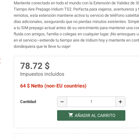
Mantente conectado en todo el mundo con la Extensión de Validez de 3
Tiempo Aire Prepago Iridium TS2. Perfecta para viajeros, aventureros y 
remotos, esta extensión mantiene activa tu servicio de teléfono satelital
días adicionales, asegurando que no pierdas minutos existentes. Simpl
a tu SIM prepago actual antes de su vencimiento para mantener una c
fluida con amigos, familia o colegas en cualquier lugar. ¡No arriesgues u
en el servicio—extiende tu tiempo aire de Iridium hoy y mantente en con
dondequiera que te lleve tu viaje!
ap
78.72 $
Impuestos incluidos
64 $ Netto (non-EU countries)
remove
add
Cantidad
shopping_cart
AÑADIR AL CARRITO