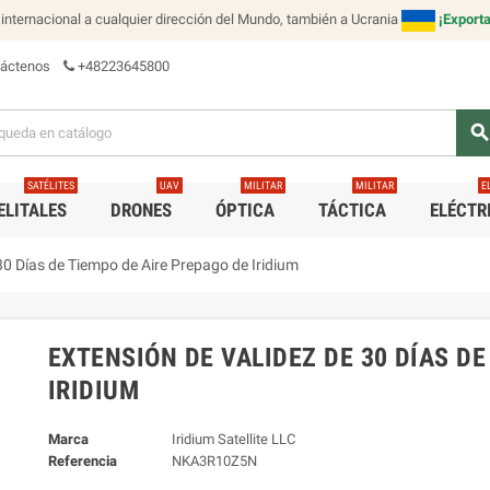
internacional a cualquier dirección del Mundo, también a Ucrania
¡Exporta
táctenos
+48223645800
searc
SATÉLITES
UAV
MILITAR
MILITAR
E
ELITALES
DRONES
ÓPTICA
TÁCTICA
ELÉCTR
30 Días de Tiempo de Aire Prepago de Iridium
EXTENSIÓN DE VALIDEZ DE 30 DÍAS DE
IRIDIUM
Marca
Iridium Satellite LLC
Referencia
NKA3R10Z5N