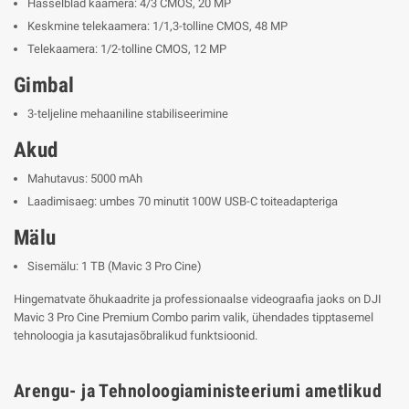
Hasselblad kaamera: 4/3 CMOS, 20 MP
Keskmine telekaamera: 1/1,3-tolline CMOS, 48 MP
Telekaamera: 1/2-tolline CMOS, 12 MP
Gimbal
3-teljeline mehaaniline stabiliseerimine
Akud
Mahutavus: 5000 mAh
Laadimisaeg: umbes 70 minutit 100W USB-C toiteadapteriga
Mälu
Sisemälu: 1 TB (Mavic 3 Pro Cine)
Hingematvate õhukaadrite ja professionaalse videograafia jaoks on DJI
Mavic 3 Pro Cine Premium Combo parim valik, ühendades tipptasemel
tehnoloogia ja kasutajasõbralikud funktsioonid.
Arengu- ja Tehnoloogiaministeeriumi ametlikud