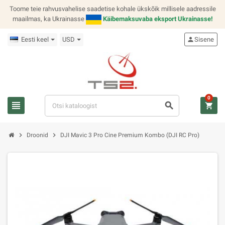
Toome teie rahvusvahelise saadetise kohale ükskõik millisele aadressile
maailmas, ka Ukrainasse
Käibemaksuvaba eksport Ukrainasse!
Eesti keel
USD
person
Sisene
0
view_headline
search
shopping_cart
chevron_right
chevron_right
Droonid
DJI Mavic 3 Pro Cine Premium Kombo (DJI RC Pro)