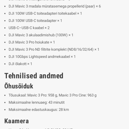
DJI Mavic 3 madala müratasemega propellerid (paar) × 6
DJI 100W USB-C toiteadapteri toitekaabel × 1
DJI 100W USB-C toiteadapter × 1
USB-C–USB-C kaabel × 2
DJI Mavic 3 akulaadimishub (100W) × 1
DJI Mavic 3 Pro hoiukate × 1
DJI Mavic 3 Pro ND filtrite komplekt (ND8/16/32/64) × 1
DJI 10Gbps Lightspeed andmekaabel × 1
DJI õlakott × 1
Tehnilised andmed
Õhusõiduk
Tõusukaal: Mavic 3 Pro: 958 g, Mavic 3 Pro Cine: 963 g
Maksimaalne lennuaeg: 43 minutit
Maksimaalne edastuskaugus: 28 km
Kaamera