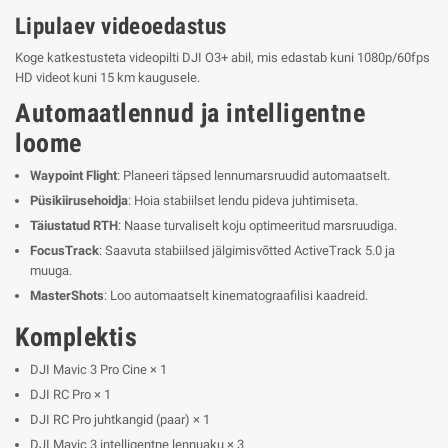
Lipulaev videoedastus
Koge katkestusteta videopilti DJI O3+ abil, mis edastab kuni 1080p/60fps
HD videot kuni 15 km kaugusele.
Automaatlennud ja intelligentne
loome
Waypoint Flight
: Planeeri täpsed lennumarsruudid automaatselt.
Püsikiirusehoidja
: Hoia stabiilset lendu pideva juhtimiseta.
Täiustatud RTH
: Naase turvaliselt koju optimeeritud marsruudiga.
FocusTrack
: Saavuta stabiilsed jälgimisvõtted ActiveTrack 5.0 ja
muuga.
MasterShots
: Loo automaatselt kinematograafilisi kaadreid.
Komplektis
DJI Mavic 3 Pro Cine × 1
DJI RC Pro × 1
DJI RC Pro juhtkangid (paar) × 1
DJI Mavic 3 intelligentne lennuaku × 3