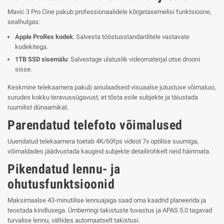
Mavic 3 Pro Cine pakub professionaalidele kõrgetasemelisi funktsioone,
sealhulgas:
Apple ProRes kodek
: Salvesta tööstusstandarditele vastavate
kodekitega.
1TB SSD sisemälu
: Salvestage ulatuslik videomaterjal otse drooni
sisse.
Keskmine telekaamera pakub ainulaadseid visuaalse jutustuse võimalusi,
surudes kokku teravussügavust, et tõsta esile subjekte ja täiustada
ruumilist dünaamikat.
Parendatud telefoto võimalused
Uuendatud telekaamera toetab 4K/60fps videot 7x optilise suumiga,
võimaldades jäädvustada kaugeid subjekte detailirohkelt neid häirimata.
Pikendatud lennu- ja
ohutusfunktsioonid
Maksimaalse 43-minutilise lennuajaga saad oma kaadrid planeerida ja
teostada kindlusega. Ümberringi takistuste tuvastus ja APAS 5.0 tagavad
turvalise lennu, vältides automaatselt takistusi.