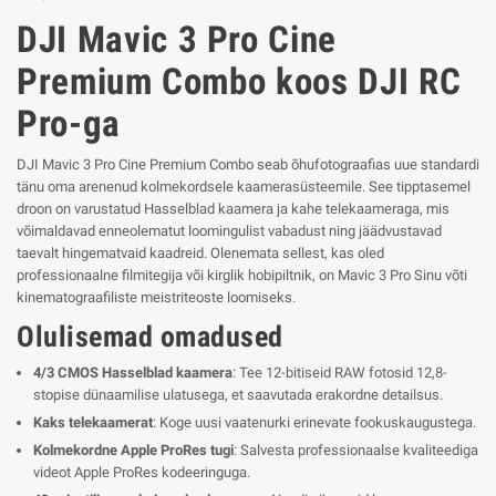
DJI Mavic 3 Pro Cine
Premium Combo koos DJI RC
Pro-ga
DJI Mavic 3 Pro Cine Premium Combo seab õhufotograafias uue standardi
tänu oma arenenud kolmekordsele kaamerasüsteemile. See tipptasemel
droon on varustatud Hasselblad kaamera ja kahe telekaameraga, mis
võimaldavad enneolematut loomingulist vabadust ning jäädvustavad
taevalt hingematvaid kaadreid. Olenemata sellest, kas oled
professionaalne filmitegija või kirglik hobipiltnik, on Mavic 3 Pro Sinu võti
kinematograafiliste meistriteoste loomiseks.
Olulisemad omadused
4/3 CMOS Hasselblad kaamera
: Tee 12-bitiseid RAW fotosid 12,8-
stopise dünaamilise ulatusega, et saavutada erakordne detailsus.
Kaks telekaamerat
: Koge uusi vaatenurki erinevate fookuskaugustega.
Kolmekordne Apple ProRes tugi
: Salvesta professionaalse kvaliteediga
videot Apple ProRes kodeeringuga.