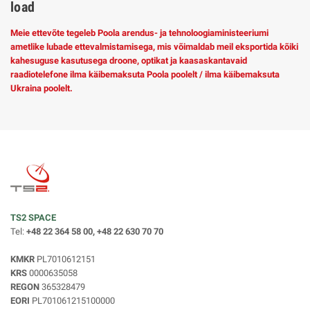
load
Meie ettevõte tegeleb Poola arendus- ja tehnoloogiaministeeriumi
ametlike lubade ettevalmistamisega, mis võimaldab meil eksportida kõiki
kahesuguse kasutusega droone, optikat ja kaasaskantavaid
raadiotelefone ilma käibemaksuta Poola poolelt / ilma käibemaksuta
Ukraina poolelt.
TS2 SPACE
Tel:
+48 22 364 58 00, +48 22 630 70 70
KMKR
PL7010612151
KRS
0000635058
REGON
365328479
EORI
PL701061215100000