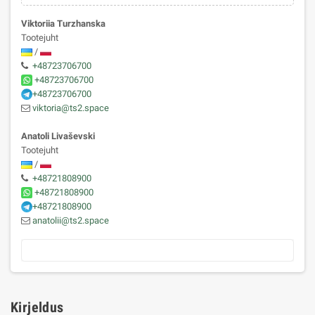
Viktoriia Turzhanska
Tootejuht
/
+48723706700
+48723706700
+48723706700
viktoria@ts2.space
Anatoli Livaševski
Tootejuht
/
+48721808900
+48721808900
+48721808900
anatolii@ts2.space
Kirjeldus