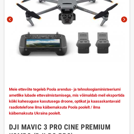
chevron_left
chevron_right
Meie ettevõte tegeleb Poola arendus- ja tehnoloogiaministeeriumi
ametlike lubade ettevalmistamisega, mis võimaldab meil eksportida
kõiki kahesuguse kasutusega droone, optikat ja kaasaskantavaid
raadiotelefone ilma käibemaksuta Poola poolelt / ilma
käibemaksuta Ukraina poolelt.
DJI MAVIC 3 PRO CINE PREMIUM