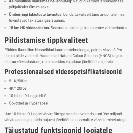
43-minutiline maksimaalne lennuaeg
: Naudi pikemaid lennuseansse
põhjalikuks filmimiseks.
Ümberringi takistuste tuvastus
: Lenda turvaliselt tänu anduritele, mis
tuvastavad takistusi igas suunas.
15 km HD videoedastus
: Saavuta stabiilne ja kauakestev videoedastus.
Pildistamise tippkvaliteet
Pärides ikoonilise Hasselblad kaameratehnoloogia, pakub Mavic 3 Pro
ülimat pildikvaliteeti. Hasselblad Natural Colour Solution (HNCS) tagab
elutruu värviedastuse, minimeerides vajaduse järeltöötluse järele.
Professionaalsed videospetsifikatsioonid
5.1K/50fps
4K/120fps
10-bitine D-Log ja HLG
Öövõtted ja Hyperlapse
Uue 10-bitise D-Log M värvirežiimiga saad salvestada kuni ühe miljardi
värvitooni ning nautida sujuvat järeltöötlust loomulike värviüleminekutega.
Täiustatud funktsioonid loojatele