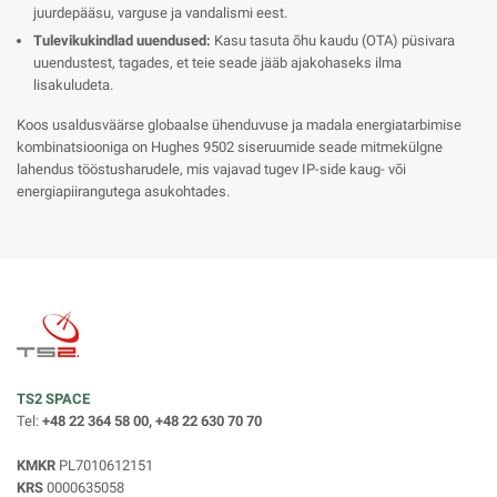
juurdepääsu, varguse ja vandalismi eest.
Tulevikukindlad uuendused:
Kasu tasuta õhu kaudu (OTA) püsivara
uuendustest, tagades, et teie seade jääb ajakohaseks ilma
lisakuludeta.
Koos usaldusväärse globaalse ühenduvuse ja madala energiatarbimise
kombinatsiooniga on Hughes 9502 siseruumide seade mitmekülgne
lahendus tööstusharudele, mis vajavad tugev IP-side kaug- või
energiapiirangutega asukohtades.
TS2 SPACE
Tel:
+48 22 364 58 00, +48 22 630 70 70
KMKR
PL7010612151
KRS
0000635058