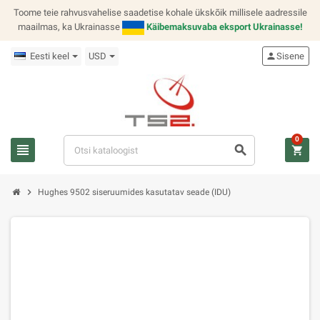
Toome teie rahvusvahelise saadetise kohale ükskõik millisele aadressile
maailmas, ka Ukrainasse
Käibemaksuvaba eksport Ukrainasse!
Eesti keel
USD
person
Sisene
0
view_headline
search
shopping_cart
chevron_right
Hughes 9502 siseruumides kasutatav seade (IDU)