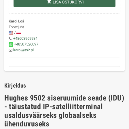
shopping_cart
LISA OSTUKORVI
Karol Łoś
Tootejuht
/
+48603969934
+48507526097
karol@ts2.pl
Kirjeldus
Hughes 9502 siseruumide seade (IDU)
- täiustatud IP-satelliitterminal
usaldusväärseks globaalseks
ühenduvuseks