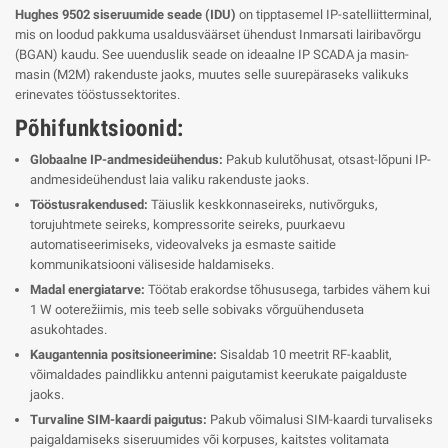
Hughes 9502 siseruumide seade (IDU)
on tipptasemel IP-satelliitterminal,
mis on loodud pakkuma usaldusväärset ühendust Inmarsati lairibavõrgu
(BGAN) kaudu. See uuenduslik seade on ideaalne IP SCADA ja masin-
masin (M2M) rakenduste jaoks, muutes selle suurepäraseks valikuks
erinevates tööstussektorites.
Põhifunktsioonid:
Globaalne IP-andmesideühendus:
Pakub kulutõhusat, otsast-lõpuni IP-
andmesideühendust laia valiku rakenduste jaoks.
Tööstusrakendused:
Täiuslik keskkonnaseireks, nutivõrguks,
torujuhtmete seireks, kompressorite seireks, puurkaevu
automatiseerimiseks, videovalveks ja esmaste saitide
kommunikatsiooni väliseside haldamiseks.
Madal energiatarve:
Töötab erakordse tõhususega, tarbides vähem kui
1 W ooterežiimis, mis teeb selle sobivaks võrguühenduseta
asukohtades.
Kaugantennia positsioneerimine:
Sisaldab 10 meetrit RF-kaablit,
võimaldades paindlikku antenni paigutamist keerukate paigalduste
jaoks.
Turvaline SIM-kaardi paigutus:
Pakub võimalusi SIM-kaardi turvaliseks
paigaldamiseks siseruumides või korpuses, kaitstes volitamata