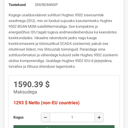
Tootekood
ENV8D84NXP
Kogege usaldusväärset suhtlust Hughes 9502 siseruumide
seadmega (IDU), mis on loodud sujuvaks kasutamiseks Hughes
9502 BGAN M2M satelliitterminaliga. See kompaktne ja
energiatõhus IDU tagab tugeva andmesideühenduse ka keerulistes
keskkondades. Ideaalne rakenduste jaoks nagu kauge
keskkonnaseire ja tööstuslikud SCADA süsteemid, pakub see
intuitiivset liidest, mis lihtsustab toiminguid. Parandage oma
suhtlusvõimalusi ja vähendage kulusid selle Hughes 9502 süsteemi
olulise komponendiga. Usaldage Hughes 9502 IDU-d järjepideva,
turvalise ja tõhusa ühenduse tagamiseks.
1590.39 $
Maksudega
1293 $ Netto (non-EU countries)
remove
add
Kogus