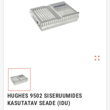
zoom_out_map
HUGHES 9502 SISERUUMIDES
KASUTATAV SEADE (IDU)