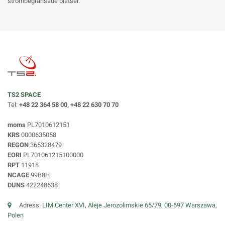
strömbegränsade platser.
TS2 SPACE
Tel:
+48 22 364 58 00, +48 22 630 70 70
moms
PL7010612151
KRS
0000635058
REGON
365328479
EORI
PL701061215100000
RPT
11918
NCAGE
99B8H
DUNS
422248638
Adress:
LIM Center XVI, Aleje Jerozolimskie 65/79, 00-697 Warszawa,
Polen