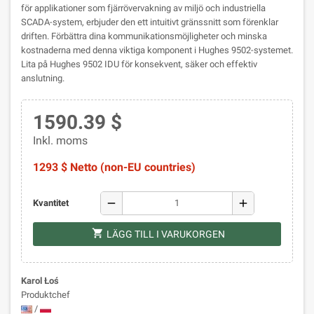
för applikationer som fjärrövervakning av miljö och industriella
SCADA-system, erbjuder den ett intuitivt gränssnitt som förenklar
driften. Förbättra dina kommunikationsmöjligheter och minska
kostnaderna med denna viktiga komponent i Hughes 9502-systemet.
Lita på Hughes 9502 IDU för konsekvent, säker och effektiv
anslutning.
1590.39 $
Inkl. moms
1293 $ Netto (non-EU countries)
remove
add
Kvantitet
shopping_cart
LÄGG TILL I VARUKORGEN
Karol Łoś
Produktchef
/