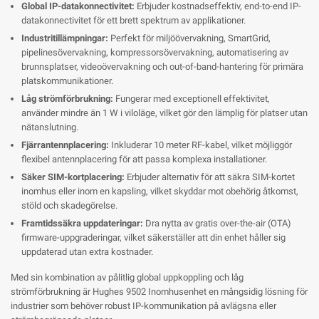
Global IP-datakonnectivitet:
Erbjuder kostnadseffektiv, end-to-end IP-
datakonnectivitet för ett brett spektrum av applikationer.
Industritillämpningar:
Perfekt för miljöövervakning, SmartGrid,
pipelinesövervakning, kompressorsövervakning, automatisering av
brunnsplatser, videoövervakning och out-of-band-hantering för primära
platskommunikationer.
Låg strömförbrukning:
Fungerar med exceptionell effektivitet,
använder mindre än 1 W i viloläge, vilket gör den lämplig för platser utan
nätanslutning.
Fjärrantennplacering:
Inkluderar 10 meter RF-kabel, vilket möjliggör
flexibel antennplacering för att passa komplexa installationer.
Säker SIM-kortplacering:
Erbjuder alternativ för att säkra SIM-kortet
inomhus eller inom en kapsling, vilket skyddar mot obehörig åtkomst,
stöld och skadegörelse.
Framtidssäkra uppdateringar:
Dra nytta av gratis over-the-air (OTA)
firmware-uppgraderingar, vilket säkerställer att din enhet håller sig
uppdaterad utan extra kostnader.
Med sin kombination av pålitlig global uppkoppling och låg
strömförbrukning är Hughes 9502 Inomhusenhet en mångsidig lösning för
industrier som behöver robust IP-kommunikation på avlägsna eller