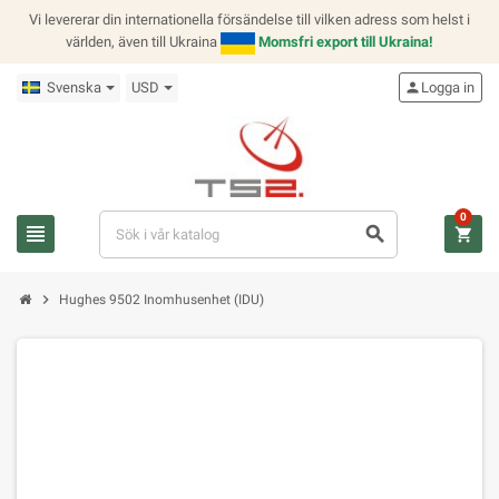
Vi levererar din internationella försändelse till vilken adress som helst i
världen, även till Ukraina
Momsfri export till Ukraina!
Svenska
USD
person
Logga in
0
view_headline
search
shopping_cart
chevron_right
Hughes 9502 Inomhusenhet (IDU)