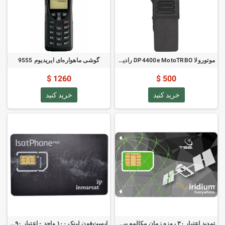
موتورولا DP4400e MotoTRBO رادیوی VHF
گوشی ماهواره‌ای ایریدیوم 9555
1260 $
500 $
خرید کنید
خرید کنید
تمدید اعتبار ۳۰ روزه زمان مکالمه پیش‌پرداخت ایریدیوم
ایست‌فون لینک ۱۰۰ واحد - اعتبار ۹۰ روز