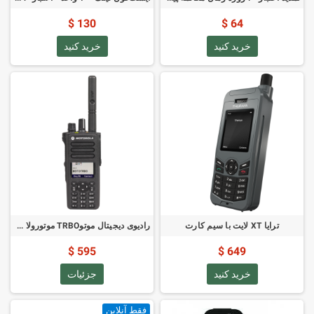
130 $
64 $
خرید کنید
خرید کنید
ترایا XT لایت با سیم کارت
رادیوی دیجیتال موتوTRBO موتورولا DP4800e VHF
595 $
649 $
خرید کنید
جزئیات
فقط آنلاین