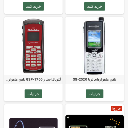
خرید کنید
خرید کنید
تلفن ماهواره‌ای ثریا SG-2520
گلوبال‌استار GSP-1700 تلفن ماهواره‌ای
جزئیات
جزئیات
حراج!