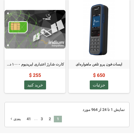
ایسات‌فون پرو تلفن ماهواره‌ای
کارت شارژ اعتباری ایریدیوم - ۱۰۰ دقیقه اعتبار ۶۰ روزه
255 $
650 $
جزئیات
خرید کنید
نمایش 1 تا 24 از 964 مورد
…
41
3
2
1
navigate_next
بعدی