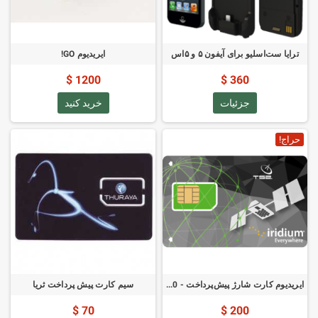
ترایا ست‌اسلیو برای آیفون ۵ و ۵اس
ایریدیوم GO!
1200 $
360 $
جزئیات
خرید کنید
حراج!
ایریدیوم کارت شارژ پیش‌پرداخت - 100 دقیقه - اعتبار یک‌ماهه
سیم کارت پیش پرداخت ثریا
70 $
200 $