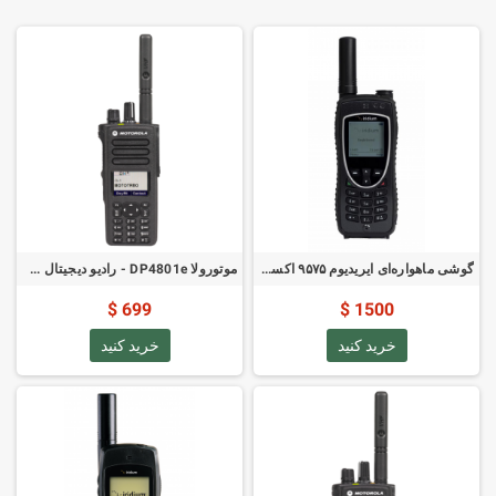
گوشی ماهواره‌ای ایریدیوم ۹۵۷۵ اکستریم
موتورولا DP4801e - رادیو دیجیتال VHF MotoTRBO
699 $
1500 $
خرید کنید
خرید کنید