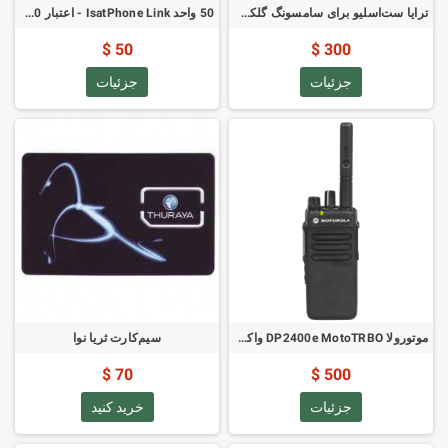
ترایا ست‌اسلیو برای سامسونگ گلکسی S4
50 واحد IsatPhone Link - اعتبار 30 روز
50 $
300 $
جزئیات
جزئیات
موتورولا DP2400e MotoTRBO واکی‌تاکی دستی VHF
سیم‌کارت ثریا نوا
70 $
500 $
جزئیات
خرید کنید