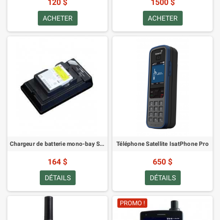
120 $
1500 $
ACHETER
ACHETER
Chargeur de batterie mono-bay SatStation pour 9500/9505/9505A - Alimentation US
Téléphone Satellite IsatPhone Pro
164 $
650 $
DÉTAILS
DÉTAILS
PROMO !