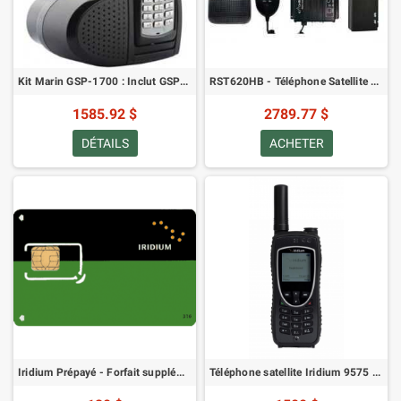
Kit Marin GSP-1700 : Inclut GSP-1700S-EU, GIK-1700-MR, GIK-32-EXTEND, GPH-1700, GDC-1700-CBL, GDC-1700CD-EU
RST620HB - Téléphone Satellite Fixe - Pack Mains Libres
1585.92 $
2789.77 $
DÉTAILS
ACHETER
Iridium Prépayé - Forfait supplémentaire de 100 minutes (0 jours de validité)
Téléphone satellite Iridium 9575 Extreme