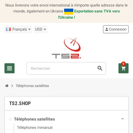
Nous livrerons votre envoi international à n'importe quelle adresse dans le
monde, également en Ukraine
Exportation sans TVA vers
l'Ukraine !
Français
USD
person
Connexion
0
view_headline
search
shopping_cart
chevron_right
Téléphones satellites
TS2.SHOP
Téléphones satellites
remove
Téléphones Inmarsat