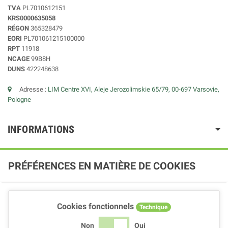
TVA
PL7010612151
KRS0000635058
RÉGON
365328479
EORI
PL701061215100000
RPT
11918
NCAGE
99B8H
DUNS
422248638
Adresse :
LIM Centre XVI, Aleje Jerozolimskie 65/79, 00-697 Varsovie,
Pologne
INFORMATIONS
PRÉFÉRENCES EN MATIÈRE DE COOKIES
Cookies fonctionnels
Technique
Non
Oui