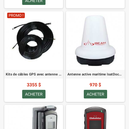
ACHETER
PROMO !
Kits de câbles GPS avec antenne active IsatDock/Oceana 100m pour Inmarsat
Antenne active maritime IsatDock/Oceana
3355 $
970 $
ACHETER
ACHETER