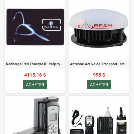
Recharge PIN Thuraya IP Prépayé 30 Go
Antenne Active de Transport IsatDOCK (Magnétique)
4115.16 $
995 $
ACHETER
ACHETER