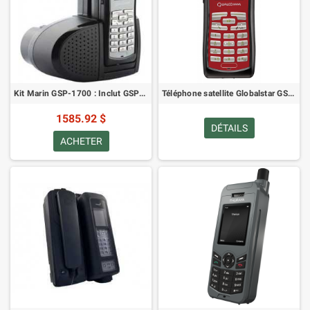
Kit Marin GSP-1700 : Inclut GSP-1700C-EU, GIK-1700-MR, GIK-86-EXTEND, GPH-1700, GDC-1700-CBL, GDC-1700CD-EU
Téléphone satellite Globalstar GSP-1700
1585.92 $
DÉTAILS
ACHETER