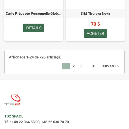
Carte Prépayée Personnelle Globalstar 250
SIM Thuraya Nova
70 $
DÉTAILS
ACHETER
Affichage 1-24 de 726 article(s)
…
1
2
3
31
navigate_next
SUIVANT
TS2 SPACE
Tél :
+48 22 364 58 00, +48 22 630 70 70