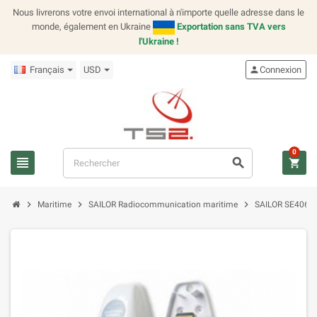
Nous livrerons votre envoi international à n'importe quelle adresse dans le
monde, également en Ukraine
Exportation sans TVA vers
l'Ukraine !
Français
USD
person
Connexion
0
view_headline
search
shopping_cart
chevron_right
chevron_right
chevron_right
Maritime
SAILOR Radiocommunication maritime
SAILOR SE406-II