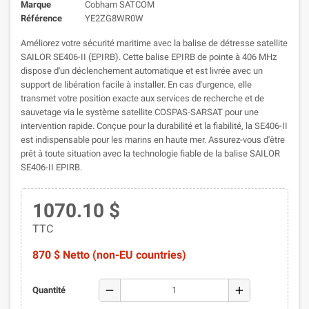
Marque
Cobham SATCOM
Référence
YE2ZG8WR0W
Améliorez votre sécurité maritime avec la balise de détresse satellite
SAILOR SE406-II (EPIRB). Cette balise EPIRB de pointe à 406 MHz
dispose d'un déclenchement automatique et est livrée avec un
support de libération facile à installer. En cas d'urgence, elle
transmet votre position exacte aux services de recherche et de
sauvetage via le système satellite COSPAS-SARSAT pour une
intervention rapide. Conçue pour la durabilité et la fiabilité, la SE406-II
est indispensable pour les marins en haute mer. Assurez-vous d'être
prêt à toute situation avec la technologie fiable de la balise SAILOR
SE406-II EPIRB.
1070.10 $
TTC
870 $ Netto (non-EU countries)
remove
add
Quantité