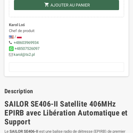
shopping_cart
AJOUTER AU PANIER
Karol Loś
Chef de produit
/
+48603969934
+48507526097
karol@ts2.pl
Description
SAILOR SE406-II Satellite 406MHz
EPIRB avec Libération Automatique et
Support
Le
SAILOR SE406-II
est une balise radio de détresse (EPIRB) de premier