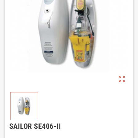
zoom_out_map
SAILOR SE406-II