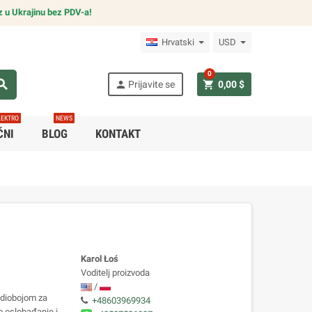
z u Ukrajinu bez PDV-a!
Hrvatski
USD
0
arch
person
shopping_cart
Prijavite se
0,00 $
LEKTRO
NEWS
ČNI
BLOG
KONTAKT
Karol Łoś
Voditelj proizvoda
/
adiobojom za
+48603969934
 oslobađanje i