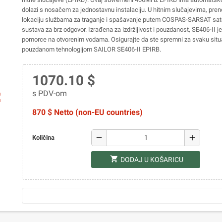
dolazi s nosačem za jednostavnu instalaciju. U hitnim slučajevima, pre
lokaciju službama za traganje i spašavanje putem COSPAS-SARSAT sat
sustava za brz odgovor. Izrađena za izdržljivost i pouzdanost, SE406-II 
pomorce na otvorenim vodama. Osigurajte da ste spremni za svaku situa
pouzdanom tehnologijom SAILOR SE406-II EPIRB.
1070.10 $
s PDV-om
ap
870 $ Netto (non-EU countries)
remove
add
Količina
shopping_cart
DODAJ U KOŠARICU