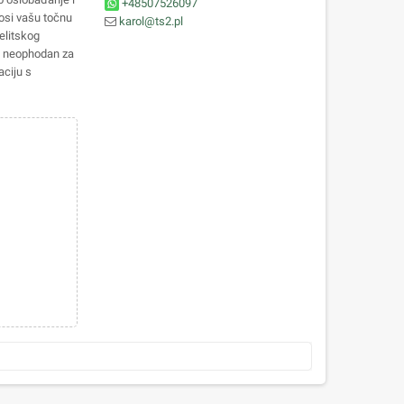
+48507526097
nosi vašu točnu
karol@ts2.pl
elitskog
je neophodan za
ciju s