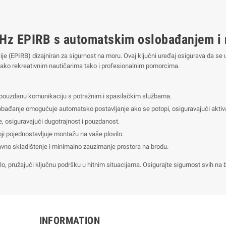
MHz EPIRB s automatskim oslobađanjem i
ije (EPIRB) dizajniran za sigurnost na moru. Ovaj ključni uređaj osigurava da se 
 kako rekreativnim nautičarima tako i profesionalnim pomorcima.
 pouzdanu komunikaciju s potražnim i spasilačkim službama.
ađanje omogućuje automatsko postavljanje ako se potopi, osiguravajući aktivaci
, osiguravajući dugotrajnost i pouzdanost.
i pojednostavljuje montažu na vaše plovilo.
no skladištenje i minimalno zauzimanje prostora na brodu.
vilo, pružajući ključnu podršku u hitnim situacijama. Osigurajte sigurnost svih 
INFORMATION