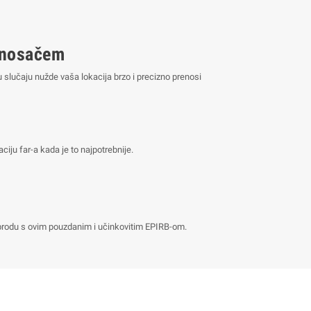
 nosačem
u slučaju nužde vaša lokacija brzo i precizno prenosi
ju far-a kada je to najpotrebnije.
na brodu s ovim pouzdanim i učinkovitim EPIRB-om.