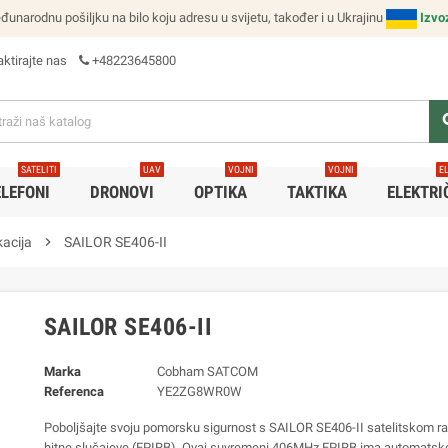
narodnu pošiljku na bilo koju adresu u svijetu, također i u Ukrajinu
Izvo
ktirajte nas
+48223645800
se
SATELITI
UAV
VOJNI
VOJNI
E
ELEFONI
DRONOVI
OPTIKA
TAKTIKA
ELEKTRI
acija
chevron_right
SAILOR SE406-II
SAILOR SE406-II
Marka
Cobham SATCOM
Referenca
YE2ZG8WR0W
Poboljšajte svoju pomorsku sigurnost s SAILOR SE406-II satelitskom r
hitne slučajeve (EPIRB). Ovaj suvremeni 406MHz EPIRB ima automatsko