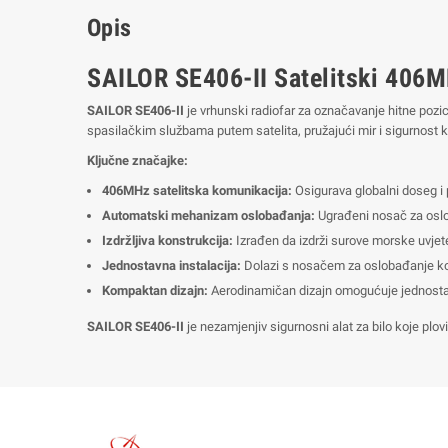
Opis
SAILOR SE406-II Satelitski 406
SAILOR SE406-II
je vrhunski radiofar za označavanje hitne pozic
spasilačkim službama putem satelita, pružajući mir i sigurnost
Ključne značajke:
406MHz satelitska komunikacija:
Osigurava globalni doseg i
Automatski mehanizam oslobađanja:
Ugrađeni nosač za oslob
Izdržljiva konstrukcija:
Izrađen da izdrži surove morske uvjete
Jednostavna instalacija:
Dolazi s nosačem za oslobađanje koj
Kompaktan dizajn:
Aerodinamičan dizajn omogućuje jednostav
SAILOR SE406-II
je nezamjenjiv sigurnosni alat za bilo koje plo