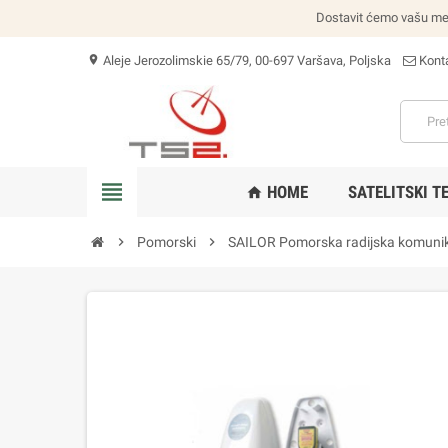
Dostavit ćemo vašu među
Aleje Jerozolimskie 65/79, 00-697 Varšava, Poljska
Konta
location_on
view_headline
HOME
SATELITSKI T
home
chevron_right
Pomorski
chevron_right
SAILOR Pomorska radijska komunik