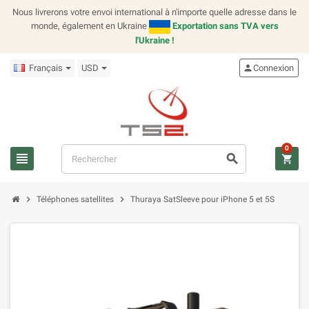
Nous livrerons votre envoi international à n'importe quelle adresse dans le
monde, également en Ukraine
Exportation sans TVA vers
l'Ukraine !
Français
USD
person
Connexion
0
view_headline
search
shopping_cart
chevron_right
chevron_right
Téléphones satellites
Thuraya SatSleeve pour iPhone 5 et 5S