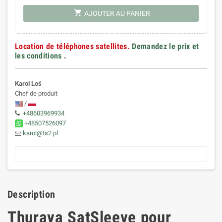
shopping_cart
AJOUTER AU PANIER
Location de téléphones satellites.
Demandez le prix et
les conditions
.
Karol Loś
Chef de produit
/
+48603969934
+48507526097
karol@ts2.pl
Description
Thuraya SatSleeve pour