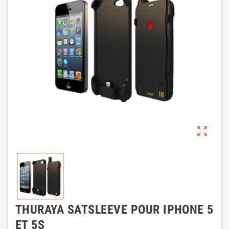
zoom_out_map
THURAYA SATSLEEVE POUR IPHONE 5
ET 5S