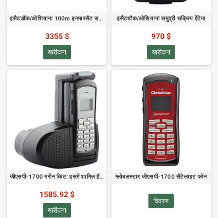
इसैटडॉक/ओशियाना 100m इनमारसैट सक्रिय एंटीना जीपीएस केबल किट्स
इसैटडॉक/ओशियाना समुद्री सक्रिय ऐंटेना
3355 $
970 $
खरीदना
खरीदना
जीएसपी-1700 मरीन किट: इसमें शामिल हैं जीएसपी-1700सी-ईयू, जीआईके-1700-एमआर, जीआईके-86-एक्सटेंड, जीपीएच-1700, जीडीसी-1700-केबल, जी
ग्लोबलस्टार जीएसपी-1700 सैटेलाइट फोन
1585.92 $
विवरण
खरीदना