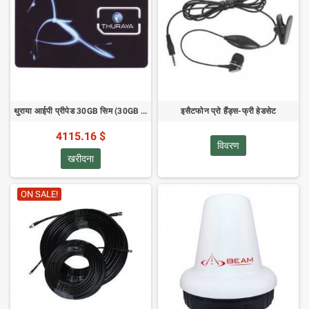
थुराया आईपी प्रीपेड 30GB सिम (30GB लोडेड)
इसैटफोन प्रो हैंड्स-फ्री हेडसेट
4115.16 $
विवरण
खरीदना
ON SALE!