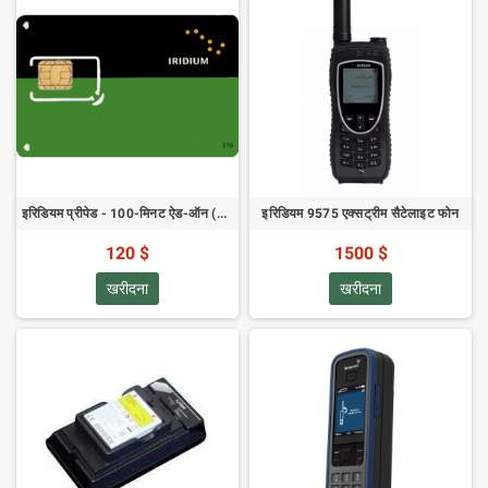
इरिडियम प्रीपेड - 100-मिनट ऐड-ऑन (0 दिन वैधता)
इरिडियम 9575 एक्सट्रीम सैटेलाइट फोन
120 $
1500 $
खरीदना
खरीदना