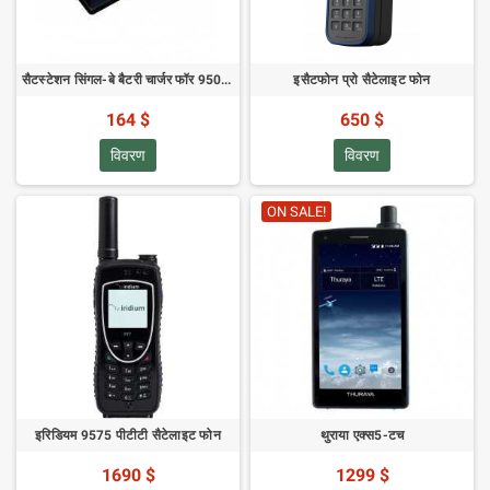
सैटस्टेशन सिंगल-बे बैटरी चार्जर फॉर 9500/9505/9505ए - यूएस पावर सप्लाई
इसैटफोन प्रो सैटेलाइट फोन
164 $
650 $
विवरण
विवरण
ON SALE!
इरिडियम 9575 पीटीटी सैटेलाइट फोन
थुराया एक्स5-टच
1690 $
1299 $