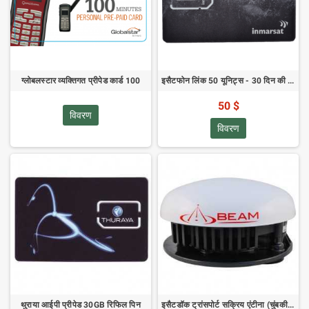
ग्लोबलस्टार व्यक्तिगत प्रीपेड कार्ड 100
इसैटफोन लिंक 50 यूनिट्स - 30 दिन की वैधता
50 $
विवरण
विवरण
थुराया आईपी प्रीपेड 30GB रिफिल पिन
इसैटडॉक ट्रांसपोर्ट सक्रिय एंटीना (चुंबकीय)