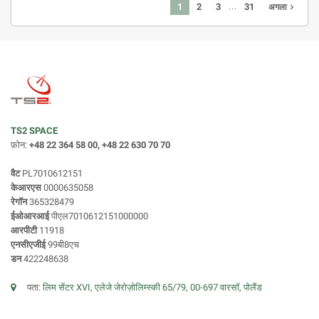
…
1
2
3
31
navigate_next
अगला
TS2 SPACE
फ़ोन:
+48 22 364 58 00, +48 22 630 70 70
वैट
PL7010612151
केआरएस
0000635058
रेगॉन
365328479
ईओआरआई
पीएल7010612151000000
आरपीटी
11918
एनसीएजीई
99बी8एच
डन
422248638
पता:
लिम सेंटर XVI, एलेजे जेरोज़ोलिम्स्की 65/79, 00-697 वारसॉ, पोलैंड