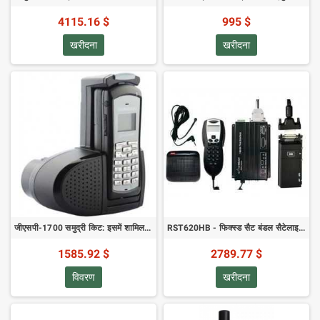
4115.16 $
995 $
खरीदना
खरीदना
जीएसपी-1700 समुद्री किट: इसमें शामिल हैं जीएसपी-1700एस-ईयू, जीआईके-1700-एमआर, जीआईके-32-एक्सटेंड, जीपीएच-1700, जीडीसी-1700-सीबीए
RST620HB - फिक्स्ड सैट बंडल सैटेलाइट फोन - हैंड्स-फ्री बंडल पैक
1585.92 $
2789.77 $
विवरण
खरीदना