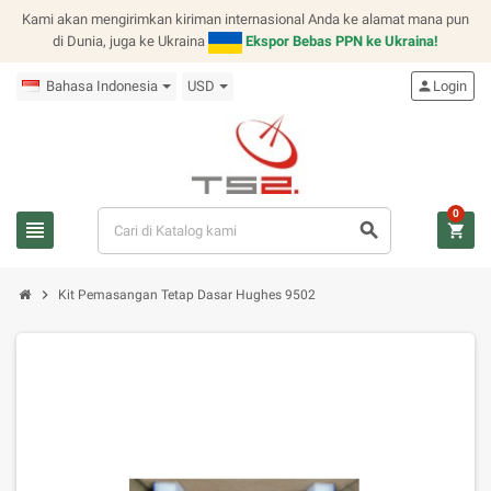
Kami akan mengirimkan kiriman internasional Anda ke alamat mana pun
di Dunia, juga ke Ukraina
Ekspor Bebas PPN ke Ukraina!
Bahasa Indonesia
USD
person
Login
0
view_headline
search
shopping_cart
chevron_right
Kit Pemasangan Tetap Dasar Hughes 9502