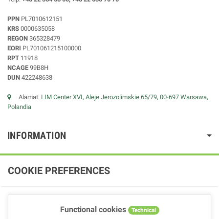
PPN
PL7010612151
KRS
0000635058
REGON
365328479
EORI
PL701061215100000
RPT
11918
NCAGE
99B8H
DUN
422248638
Alamat:
LIM Center XVI, Aleje Jerozolimskie 65/79, 00-697 Warsawa,
Polandia
INFORMATION
COOKIE PREFERENCES
Functional cookies
Technical