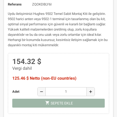
Referans
ZQOKDBLY6I
Uydu iletişiminizi Hughes 9502 Temel Sabit Montaj Kiti ile geliştirin.
9502 harici anten veya 9502-1 terminal için tasarlanmış olan bu kit,
optimal sinyal performansı için güvenli ve kararlı bir bağlantı sağlar.
Yüksek kaliteli malzemelerden üretilmiş olup, zorlu koşullara
dayanıklıdır ve bu da onu uzak veya zorlu ortamlar için ideal kılar.
Herhangi bir konumda kusursuz, kesintisiz iletişim sağlamak için bu
dayanıklı montaj kiti mükemmeldir.
154.32 $
Vergi dahil
125.46 $ Netto (non-EU countries)
remove
add
Adet
shopping_cart
SEPETE EKLE