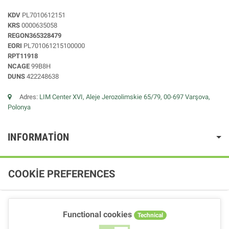
KDV
PL7010612151
KRS
0000635058
REGON365328479
EORI
PL701061215100000
RPT11918
NCAGE
99B8H
DUNS
422248638
Adres:
LIM Center XVI, Aleje Jerozolimskie 65/79, 00-697 Varşova,
Polonya
INFORMATION
COOKIE PREFERENCES
Functional cookies
Technical