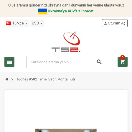
Uluslararası gönderinizi Ukrayna dahil dünyanın her yerine ulaştırıyoruz
Ukrayna'ya KDV'siz İhracat!
Türkçe
USD
person
Oturum Aç
0
view_headline
search
shopping_cart
chevron_right
Hughes 9502 Temel Sabit Montaj Kiti