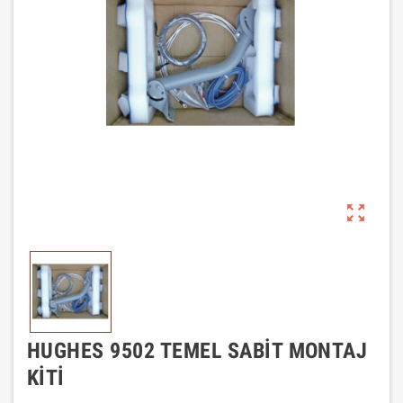
zoom_out_map
HUGHES 9502 TEMEL SABIT MONTAJ
KITI