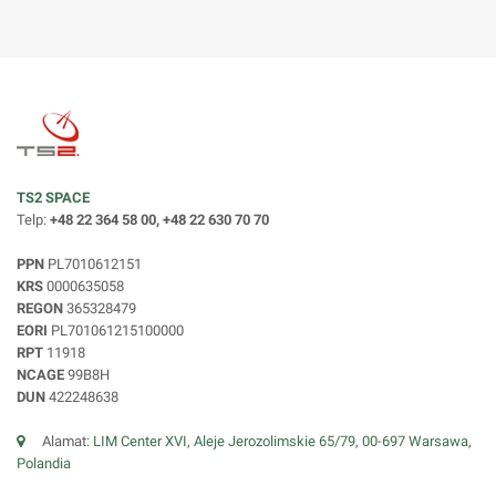
TS2 SPACE
Telp:
+48 22 364 58 00, +48 22 630 70 70
PPN
PL7010612151
KRS
0000635058
REGON
365328479
EORI
PL701061215100000
RPT
11918
NCAGE
99B8H
DUN
422248638
Alamat:
LIM Center XVI, Aleje Jerozolimskie 65/79, 00-697 Warsawa,
Polandia