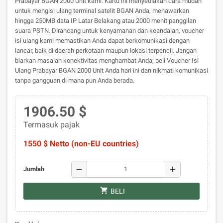
Prabayar BGAN 2000 Unit kami. Kartu ini menyediakan cara mudah
untuk mengisi ulang terminal satelit BGAN Anda, menawarkan
hingga 250MB data IP Latar Belakang atau 2000 menit panggilan
suara PSTN. Dirancang untuk kenyamanan dan keandalan, voucher
isi ulang kami memastikan Anda dapat berkomunikasi dengan
lancar, baik di daerah perkotaan maupun lokasi terpencil. Jangan
biarkan masalah konektivitas menghambat Anda; beli Voucher Isi
Ulang Prabayar BGAN 2000 Unit Anda hari ini dan nikmati komunikasi
tanpa gangguan di mana pun Anda berada.
1906.50 $
Termasuk pajak
1550 $ Netto (non-EU countries)
remove
add
Jumlah
shopping_cart
BELI