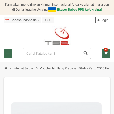
Kami akan mengirimkan kiriman internasional Anda ke alamat mana pun
di Dunia, juga ke Ukraina
Ekspor Bebas PPN ke Ukraina!
Bahasa Indonesia
USD
person
Login
0
view_headline
search
shopping_cart
chevron_right
chevron_right
Internet Seluler
Voucher Isi Ulang Prabayar BGAN - Kartu 2000 Unit