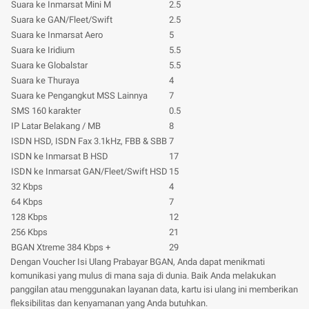
Suara ke Inmarsat Mini M
2.5
Suara ke GAN/Fleet/Swift
2.5
Suara ke Inmarsat Aero
5
Suara ke Iridium
5.5
Suara ke Globalstar
5.5
Suara ke Thuraya
4
Suara ke Pengangkut MSS Lainnya
7
SMS 160 karakter
0.5
IP Latar Belakang / MB
8
ISDN HSD, ISDN Fax 3.1kHz, FBB & SBB
7
ISDN ke Inmarsat B HSD
17
ISDN ke Inmarsat GAN/Fleet/Swift HSD
15
32 Kbps
4
64 Kbps
7
128 Kbps
12
256 Kbps
21
BGAN Xtreme 384 Kbps +
29
Dengan Voucher Isi Ulang Prabayar BGAN, Anda dapat menikmati
komunikasi yang mulus di mana saja di dunia. Baik Anda melakukan
panggilan atau menggunakan layanan data, kartu isi ulang ini memberikan
fleksibilitas dan kenyamanan yang Anda butuhkan.