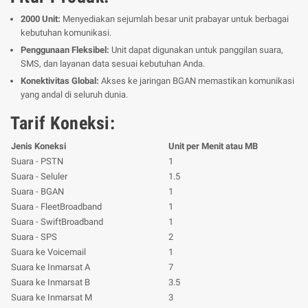
2000 Unit:
Menyediakan sejumlah besar unit prabayar untuk berbagai
kebutuhan komunikasi.
Penggunaan Fleksibel:
Unit dapat digunakan untuk panggilan suara,
SMS, dan layanan data sesuai kebutuhan Anda.
Konektivitas Global:
Akses ke jaringan BGAN memastikan komunikasi
yang andal di seluruh dunia.
Tarif Koneksi:
Jenis Koneksi
Unit per Menit atau MB
Suara - PSTN
1
Suara - Seluler
1.5
Suara - BGAN
1
Suara - FleetBroadband
1
Suara - SwiftBroadband
1
Suara - SPS
2
Suara ke Voicemail
1
Suara ke Inmarsat A
7
Suara ke Inmarsat B
3.5
Suara ke Inmarsat M
3