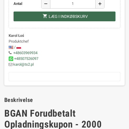
remove
add
Antal
shopping_cart
LÆG I INDKØBSKURV
Karol Łoś
Produktchef
/
+48603969934
+48507526097
karol@ts2.pl
Beskrivelse
BGAN Forudbetalt
Opladningskupon - 2000