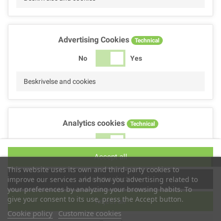
Advertising Cookies
Technical
No
Yes
Beskrivelse and cookies
Analytics cookies
Technical
No
Yes
Accept all
Beskrivelse and cookies
This website uses its own and third-party cookies to
Accept selection
improve our services and show you advertising related to
your preferences by analyzing your browsing habits. To
give your consent to its use, press the Accept button.
Reject all
Performance cookies
Technical
Cookie policy
Customize cookies