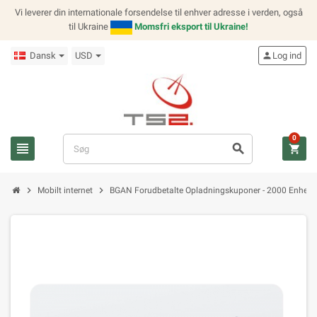
Vi leverer din internationale forsendelse til enhver adresse i verden, også
til Ukraine
Momsfri eksport til Ukraine!
Dansk
USD
person
Log ind
0
view_headline
search
shopping_cart
chevron_right
chevron_right
Mobilt internet
BGAN Forudbetalte Opladningskuponer - 2000 Enheds