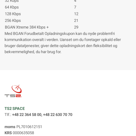
32 Kbps
4
64 Kbps
7
128 Kbps
12
256 Kbps
21
BGAN Xtreme 384 Kbps +
29
Med BGAN Forudbetalt Opladningskupon kan du nyde problemfri
kommunikation overalt i verden. Uanset om du foretager opkald eller
bruger datatjenester, giver dette opladningskort den fleksibilitet og
bekvemmelighed, du har brug for.
TS2 SPACE
Tlf.:
+48 22 364 58 00, +48 22 630 70 70
moms
PL7010612151
KRS
0000635058