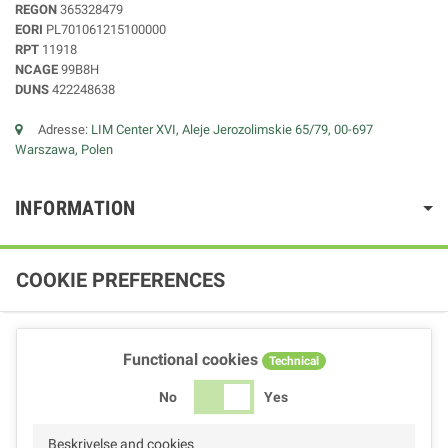
REGON
365328479
EORI
PL701061215100000
RPT
11918
NCAGE
99B8H
DUNS
422248638
Adresse:
LIM Center XVI, Aleje Jerozolimskie 65/79, 00-697
Warszawa, Polen
INFORMATION
COOKIE PREFERENCES
Functional cookies
Technical
No
Yes
Beskrivelse and cookies