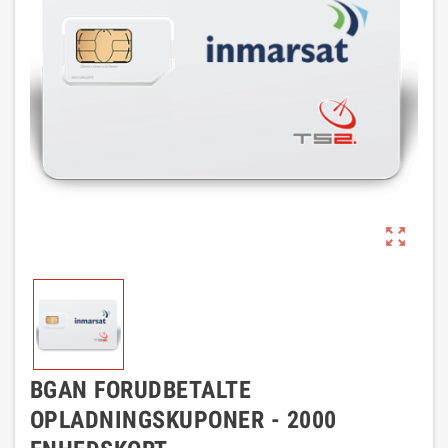
zoom_out_map
BGAN FORUDBETALTE
OPLADNINGSKUPONER - 2000