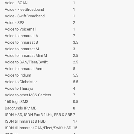
Voice - BGAN
1
Voice - FleetBroadband
1
Voice - SwiftBroadband
1
Voice - SPS
2
Voice to Voicemail
1
Voice to Inmarsat A
7
Voice to Inmarsat B
3.5
Voice to Inmarsat M
3
Voice to Inmarsat Mini M
2.5
Voice to GAN/Fleet/Swift
2.5
Voice to Inmarsat Aero
5
Voice to Iridium
5.5
Voice to Globalstar
5.5
Voice to Thuraya
4
Voice to other MSS Carriers
7
160 tegn SMS
0.5
Baggrunds IP / MB
8
ISDN HSD, ISDN Fax 3.1kHz, FBB & SBB
7
ISDN til Inmarsat B HSD
17
ISDN til Inmarsat GAN/Fleet/Swift HSD
15