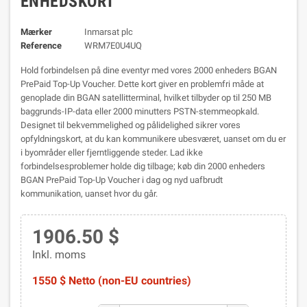
ENHEDSKORT
Mærker
Inmarsat plc
Reference
WRM7E0U4UQ
Hold forbindelsen på dine eventyr med vores 2000 enheders BGAN
PrePaid Top-Up Voucher. Dette kort giver en problemfri måde at
genoplade din BGAN satellitterminal, hvilket tilbyder op til 250 MB
baggrunds-IP-data eller 2000 minutters PSTN-stemmeopkald.
Designet til bekvemmelighed og pålidelighed sikrer vores
opfyldningskort, at du kan kommunikere ubesværet, uanset om du er
i byområder eller fjerntliggende steder. Lad ikke
forbindelsesproblemer holde dig tilbage; køb din 2000 enheders
BGAN PrePaid Top-Up Voucher i dag og nyd uafbrudt
kommunikation, uanset hvor du går.
1906.50 $
Inkl. moms
1550 $ Netto (non-EU countries)