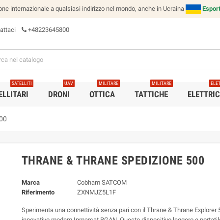
e internazionale a qualsiasi indirizzo nel mondo, anche in Ucraina
Esport
attaci
+48223645800
SATELLITI
UAV
MILITARE
MILITARE
ELE
ELLITARI
DRONI
OTTICA
TATTICHE
ELETTRI
500
THRANE & THRANE SPEDIZIONE 500
Marca
Cobham SATCOM
Riferimento
ZXNMJZ5L1F
Sperimenta una connettività senza pari con il Thrane & Thrane Explorer 
innovativo modem Inmarsat BGAN. Questo dispositivo leggero e portatil