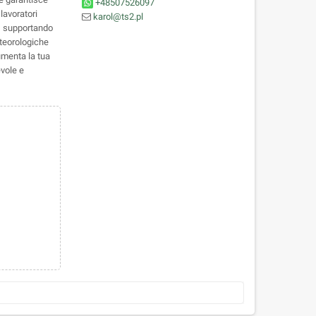
+48507526097
lavoratori
karol@ts2.pl
à, supportando
eteorologiche
Aumenta la tua
vole e