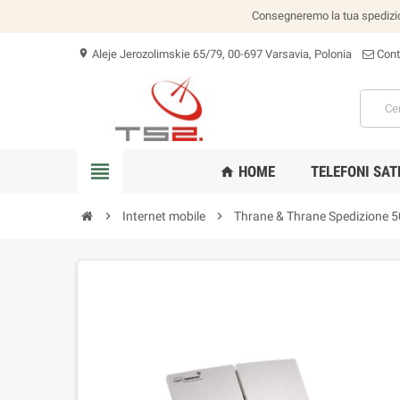
Consegneremo la tua spedizion
Aleje Jerozolimskie 65/79, 00-697 Varsavia, Polonia
Cont
location_on
view_headline
HOME
TELEFONI SAT
home
chevron_right
Internet mobile
chevron_right
Thrane & Thrane Spedizione 