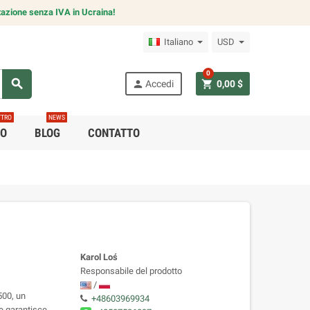
azione senza IVA in Ucraina!
Italiano
USD
0
search
person
shopping_cart
Accedi
0,00 $
TTRO
NEWS
CO
BLOG
CONTATTO
Karol Loś
Responsabile del prodotto
/
500, un
+48603969934
e garantisce