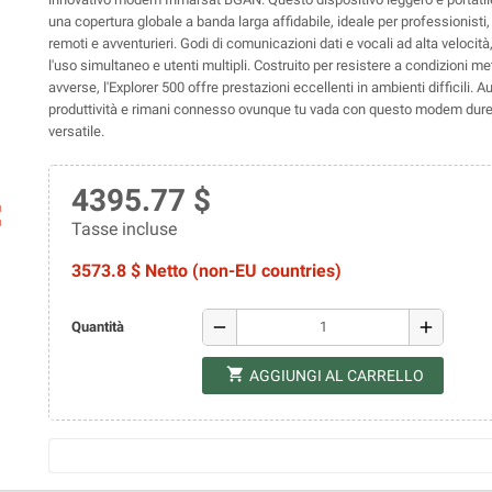
una copertura globale a banda larga affidabile, ideale per professionisti, 
remoti e avventurieri. Godi di comunicazioni dati e vocali ad alta velocit
l'uso simultaneo e utenti multipli. Costruito per resistere a condizioni m
avverse, l'Explorer 500 offre prestazioni eccellenti in ambienti difficili. 
produttività e rimani connesso ovunque tu vada con questo modem dure
versatile.
4395.77 $
ap
Tasse incluse
3573.8 $ Netto (non-EU countries)
remove
add
Quantità
shopping_cart
AGGIUNGI AL CARRELLO