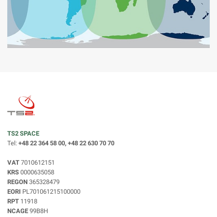
TS2 SPACE
Tel:
+48 22 364 58 00, +48 22 630 70 70
VAT
7010612151
KRS
0000635058
REGON
365328479
EORI
PL701061215100000
RPT
11918
NCAGE
99B8H