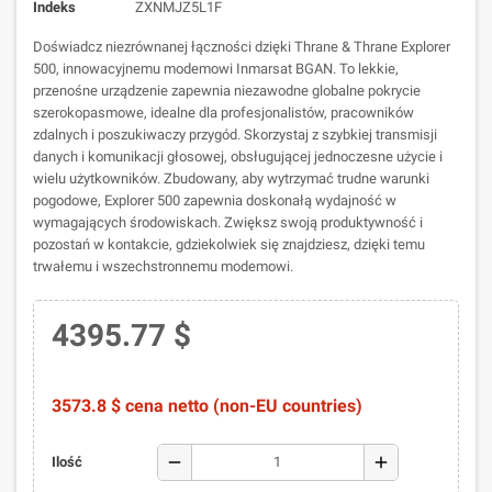
Indeks
ZXNMJZ5L1F
Doświadcz niezrównanej łączności dzięki Thrane & Thrane Explorer
500, innowacyjnemu modemowi Inmarsat BGAN. To lekkie,
przenośne urządzenie zapewnia niezawodne globalne pokrycie
szerokopasmowe, idealne dla profesjonalistów, pracowników
zdalnych i poszukiwaczy przygód. Skorzystaj z szybkiej transmisji
danych i komunikacji głosowej, obsługującej jednoczesne użycie i
wielu użytkowników. Zbudowany, aby wytrzymać trudne warunki
pogodowe, Explorer 500 zapewnia doskonałą wydajność w
wymagających środowiskach. Zwiększ swoją produktywność i
pozostań w kontakcie, gdziekolwiek się znajdziesz, dzięki temu
trwałemu i wszechstronnemu modemowi.
4395.77 $
3573.8 $ cena netto (non-EU countries)
remove
add
Ilość