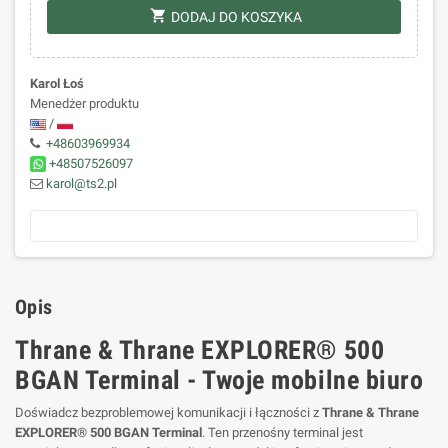
shopping_cart
DODAJ DO KOSZYKA
Karol Łoś
Menedżer produktu
/
+48603969934
+48507526097
karol@ts2.pl
Opis
Thrane & Thrane EXPLORER® 500
BGAN Terminal - Twoje mobilne biuro
Doświadcz bezproblemowej komunikacji i łączności z
Thrane & Thrane
EXPLORER® 500 BGAN Terminal
. Ten przenośny terminal jest