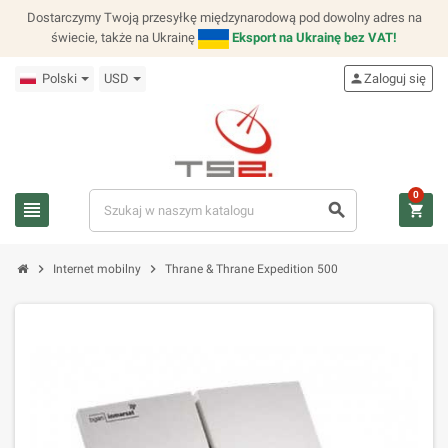
Dostarczymy Twoją przesyłkę międzynarodową pod dowolny adres na
świecie, także na Ukrainę
Eksport na Ukrainę bez VAT!
Polski
USD
person
Zaloguj się
0
view_headline
search
shopping_cart
chevron_right
chevron_right
Internet mobilny
Thrane & Thrane Expedition 500