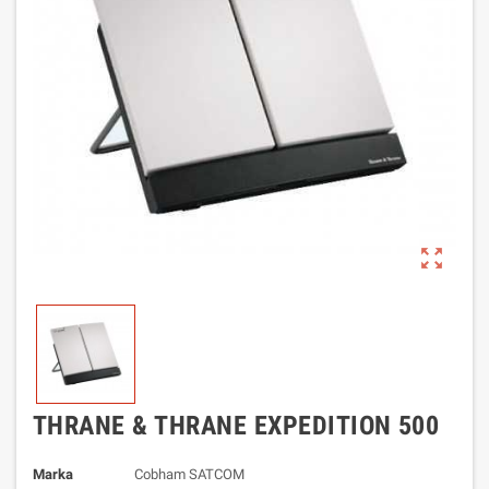
zoom_out_map
THRANE & THRANE EXPEDITION 500
Marka
Cobham SATCOM