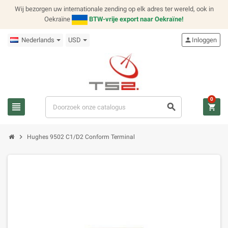
Wij bezorgen uw internationale zending op elk adres ter wereld, ook in
Oekraïne
BTW-vrije export naar Oekraïne!
Nederlands
USD
person
Inloggen
0
view_headline
search
shopping_cart
chevron_right
Hughes 9502 C1/D2 Conform Terminal