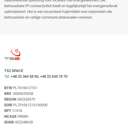
baanbrekende oplossing voor locaties met energietekorten, die
betrouwbare IP-connectiviteit biedt en tegelijkertijd het energieverbruik
optimaliseert. Het is een essentieel hulpmiddel voor industrieën die
betrouwbare en veilige communicatiekanalen vereisen.
TS2 SPACE
Tel:
+48 22 364 58 00, +48 22 630 70 70
BTW
PL7010612151
KRS
-0000635058
REGON
365328479
EORI
PL701061215100000
RPT
11918
NCAGE
99B8H
DUNS
422248638