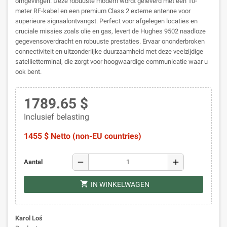
omgevingen. Deze robuuste modem wordt geleverd met een 10-
meter RF-kabel en een premium Class 2 externe antenne voor
superieure signaalontvangst. Perfect voor afgelegen locaties en
cruciale missies zoals olie en gas, levert de Hughes 9502 naadloze
gegevensoverdracht en robuuste prestaties. Ervaar ononderbroken
connectiviteit en uitzonderlijke duurzaamheid met deze veelzijdige
satellietterminal, die zorgt voor hoogwaardige communicatie waar u
ook bent.
1789.65 $
Inclusief belasting
1455 $ Netto (non-EU countries)
remove
add
Aantal
shopping_cart
IN WINKELWAGEN
Karol Loś