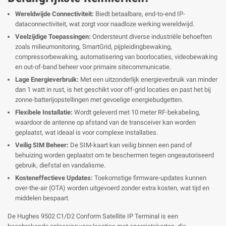
Wereldwijde Connectiviteit:
Biedt betaalbare, end-to-end IP-
dataconnectiviteit, wat zorgt voor naadloze werking wereldwijd.
Veelzijdige Toepassingen:
Ondersteunt diverse industriële behoeften
zoals milieumonitoring, SmartGrid, pijpleidingbewaking,
compressorbewaking, automatisering van boorlocaties, videobewaking
en out-of-band beheer voor primaire sitecommunicatie.
Lage Energieverbruik:
Met een uitzonderlijk energieverbruik van minder
dan 1 watt in rust, is het geschikt voor off-grid locaties en past het bij
zonne-batterijopstellingen met gevoelige energiebudgetten.
Flexibele Installatie:
Wordt geleverd met 10 meter RF-bekabeling,
waardoor de antenne op afstand van de transceiver kan worden
geplaatst, wat ideaal is voor complexe installaties.
Veilig SIM Beheer:
De SIM-kaart kan veilig binnen een pand of
behuizing worden geplaatst om te beschermen tegen ongeautoriseerd
gebruik, diefstal en vandalisme.
Kosteneffectieve Updates:
Toekomstige firmware-updates kunnen
over-the-air (OTA) worden uitgevoerd zonder extra kosten, wat tijd en
middelen bespaart.
De Hughes 9502 C1/D2 Conform Satellite IP Terminal is een