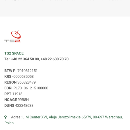
TS2 SPACE
Tel:
+48 22 364 58 00, +48 22 630 70 70
BTW
PL7010612151
KRS
-0000635058
REGON
365328479
EORI
PL701061215100000
RPT
11918
NCAGE
99B8H
DUNS
422248638
Adres:
LIM Center XVI, Aleje Jerozolimskie 65/79, 00-697 Warschau,
Polen