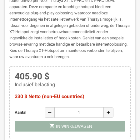
router ontworpen voor Thuraya XT, XT-PRO en XT-PRO DUAL
apparaten. Deze compacte en krachtige hotspot biedt een
eenvoudige plug-and-play oplossing, waardoor naadloze
internettoegang via het satellietnetwerk van Thuraya mogelijk is.
Ideaal voor degenen in afgelegen gebieden of onderweg, de Thuraya
XT-Hotspot zorgt voor betrouwbare connectiviteit zonder
ingewikkelde installaties of hoge kosten. Geniet van een soepele
browse-ervaring met deze handige en betaalbare internetoplossing.
Kies de Thuraya XT-Hotspot om moeiteloos verbonden te blijven,
waar uw avonturen u ook brengen.
405.90 $
Inclusief belasting
330 $ Netto (non-EU countries)
remove
add
Aantal
shopping_cart
IN WINKELWAGEN