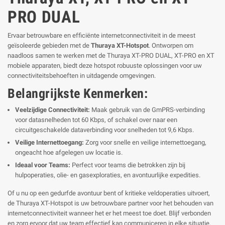
PRO DUAL
Ervaar betrouwbare en efficiënte internetconnectiviteit in de meest
geïsoleerde gebieden met de
Thuraya XT-Hotspot
. Ontworpen om
naadloos samen te werken met de Thuraya XT-PRO DUAL, XT-PRO en XT
mobiele apparaten, biedt deze hotspot robuuste oplossingen voor uw
connectiviteitsbehoeften in uitdagende omgevingen.
Belangrijkste Kenmerken:
Veelzijdige Connectiviteit:
Maak gebruik van de GmPRS-verbinding
voor datasnelheden tot 60 Kbps, of schakel over naar een
circuitgeschakelde dataverbinding voor snelheden tot 9,6 Kbps.
Veilige Internettoegang:
Zorg voor snelle en veilige internettoegang,
ongeacht hoe afgelegen uw locatie is.
Ideaal voor Teams:
Perfect voor teams die betrokken zijn bij
hulpoperaties, olie- en gasexploraties, en avontuurlijke expedities.
Of u nu op een gedurfde avontuur bent of kritieke veldoperaties uitvoert,
de Thuraya XT-Hotspot is uw betrouwbare partner voor het behouden van
internetconnectiviteit wanneer het er het meest toe doet. Blijf verbonden
en zorg ervoor dat uw team effectief kan communiceren in elke situatie.