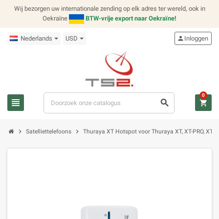
Wij bezorgen uw internationale zending op elk adres ter wereld, ook in
Oekraïne
BTW-vrije export naar Oekraïne!
Nederlands
USD
person
Inloggen
0
view_headline
search
shopping_cart
chevron_right
chevron_right
Satelliettelefoons
Thuraya XT Hotspot voor Thuraya XT, XT-PRO, XT-