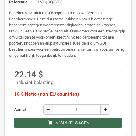
Referentie
1NXQGQCVLQ
Bescherm uw Iridium GO! apparaat met onze premium
Beschermhoes. Deze duurzame, rubberen hoes biedt stevige
bescherming tegen weersomstandigheden, stoten en krassen,
terwijl hij een slank profiel behoudt. Ontworpen voor een stevige grip
om uitglijden te voorkomen, biedt hij volledige toegang tot alle
poorten, knoppen en displayfuncties. Kies de Iridium GO!
Beschermhoes voor een betrouwbare manier om uw apparaat veilig
en gemakkelijk toegankelijk te houden.
22.14 $
Inclusief belasting
18 $ Netto (non-EU countries)
remove
add
Aantal
shopping_cart
IN WINKELWAGEN