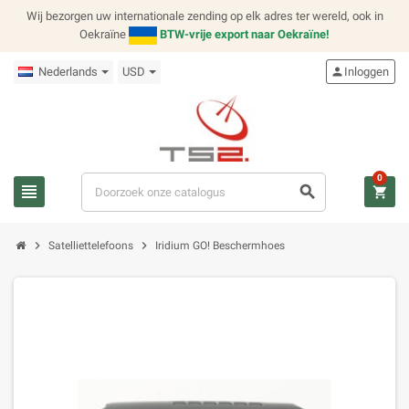
Wij bezorgen uw internationale zending op elk adres ter wereld, ook in
Oekraïne
BTW-vrije export naar Oekraïne!
Nederlands
USD
person
Inloggen
0
view_headline
search
shopping_cart
chevron_right
chevron_right
Satelliettelefoons
Iridium GO! Beschermhoes