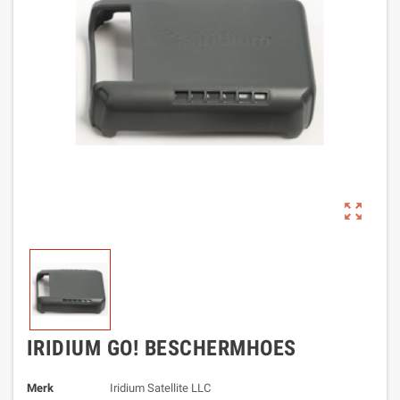
zoom_out_map
IRIDIUM GO! BESCHERMHOES
Merk
Iridium Satellite LLC