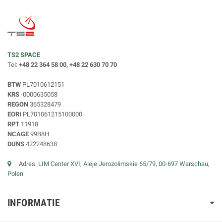
TS2 SPACE
Tel:
+48 22 364 58 00, +48 22 630 70 70
BTW
PL7010612151
KRS
-0000635058
REGON
365328479
EORI
PL701061215100000
RPT
11918
NCAGE
99B8H
DUNS
422248638
Adres:
LIM Center XVI, Aleje Jerozolimskie 65/79, 00-697 Warschau,
Polen
INFORMATIE