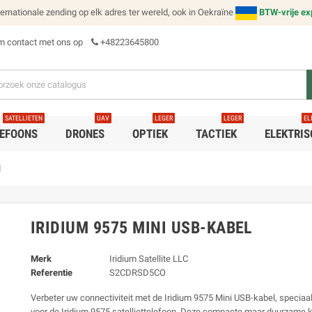
ernationale zending op elk adres ter wereld, ook in Oekraïne
BTW-vrije ex
 contact met ons op
+48223645800
SATELLIETEN
UAV
LEGER
LEGER
EL
LEFOONS
DRONES
OPTIEK
TACTIEK
ELEKTRIS
l
IRIDIUM 9575 MINI USB-KABEL
Merk
Iridium Satellite LLC
Referentie
S2CDRSD5CO
Verbeter uw connectiviteit met de Iridium 9575 Mini USB-kabel, specia
voor de Iridium 9575 satelliettelefoon. Deze compacte maar duurzame k