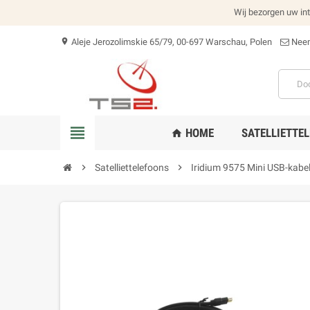
Wij bezorgen uw int
Aleje Jerozolimskie 65/79, 00-697 Warschau, Polen
Neem
location_on
view_headline
HOME
SATELLIETTE
home
chevron_right
Satelliettelefoons
chevron_right
Iridium 9575 Mini USB-kabe