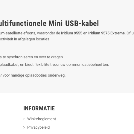
ltifunctionele Mini USB-kabel
ium-satelliettelefoons, waaronder de
Iridium 9555
en
Iridium 9575 Extreme
. Of 
iviteit in afgelegen locaties.
 te synchroniseren en over te dragen.
plaadkabel, en biedt flexibiliteit voor uw communicatiebehoeften.
ar voor handige oplaadopties onderweg.
INFORMATIE
Winkelreglement
Privacybeleid