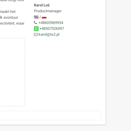
Karol Loś
Productmanager
maakt het
/
lk avontuur.
+48603969934
ctiviteit, waar
+48507526097
karol@ts2.pl