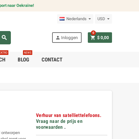
port naar Oekraïne!
Nederlands
USD
0
search
person
shopping_cart
Inloggen
$ 0,00
EKTRO
NEWS
CH
BLOG
CONTACT
Verhuur van satelliettelefoons.
Vraag naar de prijs en
voorwaarden
.
al ontworpen
abel zorgt voor