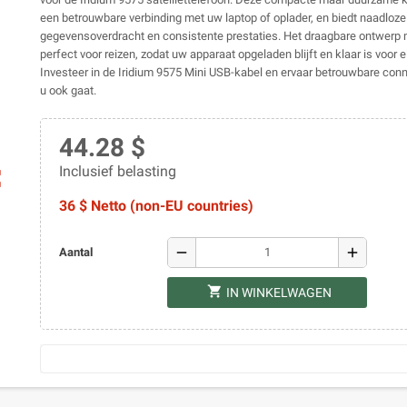
een betrouwbare verbinding met uw laptop of oplader, en biedt naadloze
gegevensoverdracht en consistente prestaties. Het draagbare ontwerp 
perfect voor reizen, zodat uw apparaat opgeladen blijft en klaar is voor e
Investeer in de Iridium 9575 Mini USB-kabel en ervaar betrouwbare conne
u ook gaat.
44.28 $
Inclusief belasting
ap
36 $ Netto (non-EU countries)
remove
add
Aantal
shopping_cart
IN WINKELWAGEN