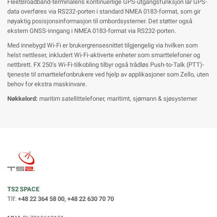
FleetBroadband-terminalens kontinuerlige GPS-utgangsfunksjon lar GPS-
data overføres via RS232-porten i standard NMEA 0183-format, som gir
nøyaktig posisjonsinformasjon til ombordsystemer. Det støtter også
ekstern GNSS-inngang i NMEA 0183-format via RS232-porten.
Med innebygd Wi-Fi er brukergrensesnittet tilgjengelig via hvilken som
helst nettleser, inkludert Wi-Fi-aktiverte enheter som smarttelefoner og
nettbrett. FX 250’s Wi-Fi-tilkobling tilbyr også trådløs Push-to-Talk (PTT)-
tjeneste til smarttelefonbrukere ved hjelp av applikasjoner som Zello, uten
behov for ekstra maskinvare.
Nøkkelord:
maritim satellittelefoner, maritimt, sjømann & sjøsystemer
TS2 SPACE
Tlf:
+48 22 364 58 00, +48 22 630 70 70