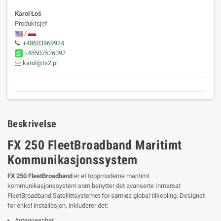
Karol Łoś
Produktsjef
/
+48603969934
+48507526097
karol@ts2.pl
Beskrivelse
FX 250 FleetBroadband Maritimt
Kommunikasjonssystem
FX 250 FleetBroadband
er et toppmoderne maritimt
kommunikasjonssystem som benytter det avanserte Inmarsat
FleetBroadband Satellittsystemet for sømløs global tilkobling. Designet
for enkel installasjon, inkluderer det:
Antenneenhet