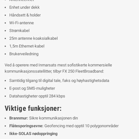
Enhet under dekk
Håndsett & holder
Wi-Fi-antenne
Strømkabel
25m antenne koaksialkabel
1,5m Ethernet-kabel
Brukerveiledning
Ved å operere med Inmarsats mest sofistikerte kommersielle
kommunikasjonssatellitter, tilbyr FX 250 FleetBroadband:
Samtidig tilgang til digital tale, faks og høyhastighetsdata
E-post og SMS-muligheter
Datahastigheter opptil 284 kbps
Viktige funksjoner:
Brannmur:
Sikre kommunikasjonen din
Flåtesporingsevne:
Geofencing med opptil 10 polygonområder
Ikke-SOLAS nødoppringing