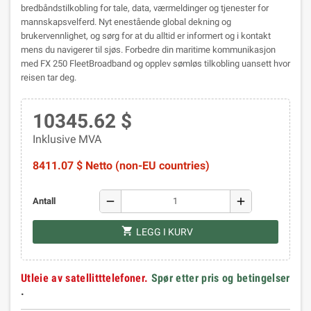
bredbåndstilkobling for tale, data, værmeldinger og tjenester for
mannskapsvelferd. Nyt enestående global dekning og
brukervennlighet, og sørg for at du alltid er informert og i kontakt
mens du navigerer til sjøs. Forbedre din maritime kommunikasjon
med FX 250 FleetBroadband og opplev sømløs tilkobling uansett hvor
reisen tar deg.
10345.62 $
Inklusive MVA
8411.07 $ Netto (non-EU countries)
remove
add
Antall
shopping_cart
LEGG I KURV
Utleie av satellitttelefoner.
Spør etter pris og betingelser
.