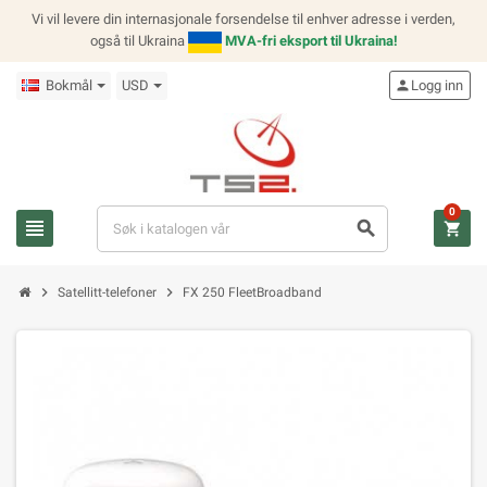
Vi vil levere din internasjonale forsendelse til enhver adresse i verden,
også til Ukraina
MVA-fri eksport til Ukraina!
Bokmål
USD
person
Logg inn
0
view_headline
search
shopping_cart
chevron_right
chevron_right
Satellitt-telefoner
FX 250 FleetBroadband