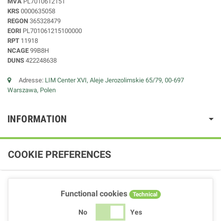
MVA
PL7010612151
KRS
0000635058
REGON
365328479
EORI
PL701061215100000
RPT
11918
NCAGE
99B8H
DUNS
422248638
Adresse:
LIM Center XVI, Aleje Jerozolimskie 65/79, 00-697
Warszawa, Polen
INFORMATION
COOKIE PREFERENCES
Functional cookies
Technical
No
Yes