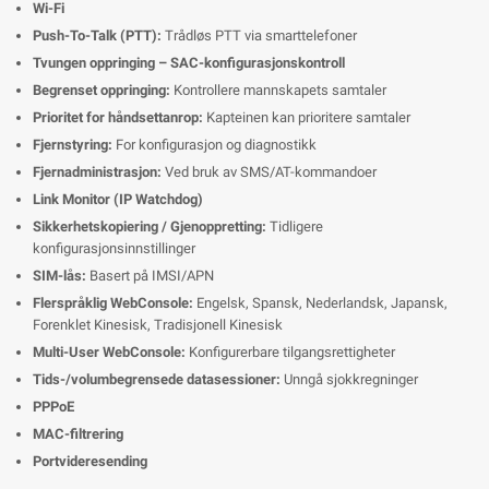
Wi-Fi
Push-To-Talk (PTT):
Trådløs PTT via smarttelefoner
Tvungen oppringing – SAC-konfigurasjonskontroll
Begrenset oppringing:
Kontrollere mannskapets samtaler
Prioritet for håndsettanrop:
Kapteinen kan prioritere samtaler
Fjernstyring:
For konfigurasjon og diagnostikk
Fjernadministrasjon:
Ved bruk av SMS/AT-kommandoer
Link Monitor (IP Watchdog)
Sikkerhetskopiering / Gjenoppretting:
Tidligere
konfigurasjonsinnstillinger
SIM-lås:
Basert på IMSI/APN
Flerspråklig WebConsole:
Engelsk, Spansk, Nederlandsk, Japansk,
Forenklet Kinesisk, Tradisjonell Kinesisk
Multi-User WebConsole:
Konfigurerbare tilgangsrettigheter
Tids-/volumbegrensede datasessioner:
Unngå sjokkregninger
PPPoE
MAC-filtrering
Portvideresending