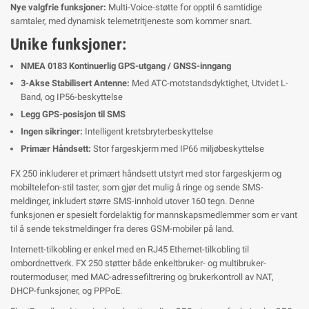
Nye valgfrie funksjoner:
Multi-Voice-støtte for opptil 6 samtidige
samtaler, med dynamisk telemetritjeneste som kommer snart.
Unike funksjoner:
NMEA 0183 Kontinuerlig GPS-utgang / GNSS-inngang
3-Akse Stabilisert Antenne:
Med ATC-motstandsdyktighet, Utvidet L-
Band, og IP56-beskyttelse
Legg GPS-posisjon til SMS
Ingen sikringer:
Intelligent kretsbryterbeskyttelse
Primær Håndsett:
Stor fargeskjerm med IP66 miljøbeskyttelse
FX 250 inkluderer et primært håndsett utstyrt med stor fargeskjerm og
mobiltelefon-stil taster, som gjør det mulig å ringe og sende SMS-
meldinger, inkludert større SMS-innhold utover 160 tegn. Denne
funksjonen er spesielt fordelaktig for mannskapsmedlemmer som er vant
til å sende tekstmeldinger fra deres GSM-mobiler på land.
Internett-tilkobling er enkel med en RJ45 Ethernet-tilkobling til
ombordnettverk. FX 250 støtter både enkeltbruker- og multibruker-
routermoduser, med MAC-adressefiltrering og brukerkontroll av NAT,
DHCP-funksjoner, og PPPoE.