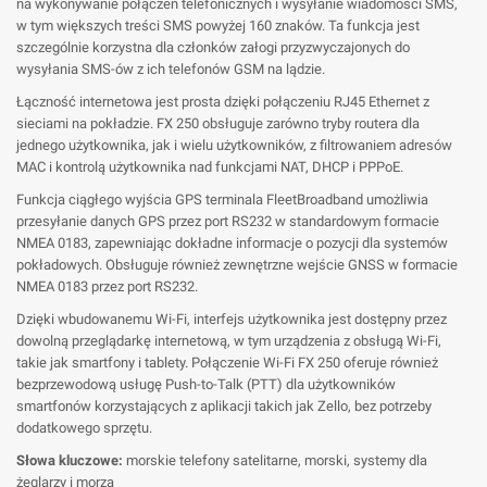
na wykonywanie połączeń telefonicznych i wysyłanie wiadomości SMS,
w tym większych treści SMS powyżej 160 znaków. Ta funkcja jest
szczególnie korzystna dla członków załogi przyzwyczajonych do
wysyłania SMS-ów z ich telefonów GSM na lądzie.
Łączność internetowa jest prosta dzięki połączeniu RJ45 Ethernet z
sieciami na pokładzie. FX 250 obsługuje zarówno tryby routera dla
jednego użytkownika, jak i wielu użytkowników, z filtrowaniem adresów
MAC i kontrolą użytkownika nad funkcjami NAT, DHCP i PPPoE.
Funkcja ciągłego wyjścia GPS terminala FleetBroadband umożliwia
przesyłanie danych GPS przez port RS232 w standardowym formacie
NMEA 0183, zapewniając dokładne informacje o pozycji dla systemów
pokładowych. Obsługuje również zewnętrzne wejście GNSS w formacie
NMEA 0183 przez port RS232.
Dzięki wbudowanemu Wi-Fi, interfejs użytkownika jest dostępny przez
dowolną przeglądarkę internetową, w tym urządzenia z obsługą Wi-Fi,
takie jak smartfony i tablety. Połączenie Wi-Fi FX 250 oferuje również
bezprzewodową usługę Push-to-Talk (PTT) dla użytkowników
smartfonów korzystających z aplikacji takich jak Zello, bez potrzeby
dodatkowego sprzętu.
Słowa kluczowe:
morskie telefony satelitarne, morski, systemy dla
żeglarzy i morza