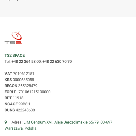
TS2 SPACE
Tel:
+48 22 364 58 00, +48 22 630 70 70
VAT
7010612151
KRS
0000635058
REGON
365328479
EORI
PL701061215100000
RPT
11918
NCAGE
99B8H
DUNS
422248638
Adres:
LIM Centrum XVI, Aleje Jerozolimskie 65/79, 00-697
Warszawa, Polska