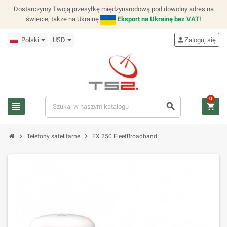
Dostarczymy Twoją przesyłkę międzynarodową pod dowolny adres na
świecie, także na Ukrainę
Eksport na Ukrainę bez VAT!
Polski
USD
person
Zaloguj się
0
view_headline
search
shopping_cart
chevron_right
chevron_right
Telefony satelitarne
FX 250 FleetBroadband