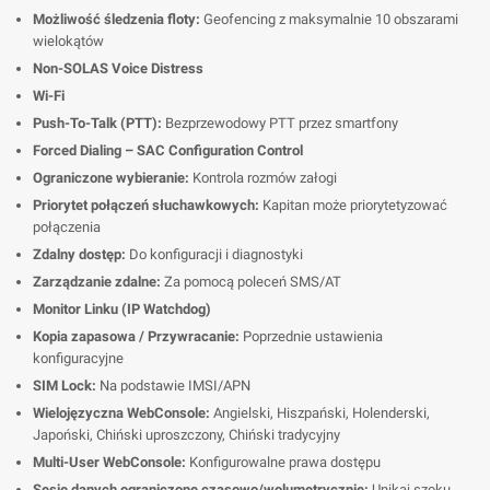
Możliwość śledzenia floty:
Geofencing z maksymalnie 10 obszarami
wielokątów
Non-SOLAS Voice Distress
Wi-Fi
Push-To-Talk (PTT):
Bezprzewodowy PTT przez smartfony
Forced Dialing – SAC Configuration Control
Ograniczone wybieranie:
Kontrola rozmów załogi
Priorytet połączeń słuchawkowych:
Kapitan może priorytetyzować
połączenia
Zdalny dostęp:
Do konfiguracji i diagnostyki
Zarządzanie zdalne:
Za pomocą poleceń SMS/AT
Monitor Linku (IP Watchdog)
Kopia zapasowa / Przywracanie:
Poprzednie ustawienia
konfiguracyjne
SIM Lock:
Na podstawie IMSI/APN
Wielojęzyczna WebConsole:
Angielski, Hiszpański, Holenderski,
Japoński, Chiński uproszczony, Chiński tradycyjny
Multi-User WebConsole:
Konfigurowalne prawa dostępu
Sesje danych ograniczone czasowo/wolumetrycznie:
Unikaj szoku