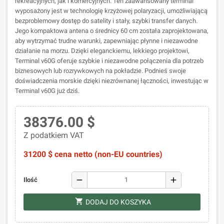
rekreacyjnych, jak i komercyjnych. Ten zaawansowany terminal
wyposażony jest w technologię krzyżowej polaryzacji, umożliwiającą
bezproblemowy dostęp do satelity i stały, szybki transfer danych.
Jego kompaktowa antena o średnicy 60 cm została zaprojektowana,
aby wytrzymać trudne warunki, zapewniając płynne i niezawodne
działanie na morzu. Dzięki eleganckiemu, lekkiego projektowi,
Terminal v60G oferuje szybkie i niezawodne połączenia dla potrzeb
biznesowych lub rozrywkowych na pokładzie. Podnieś swoje
doświadczenia morskie dzięki niezrównanej łączności, inwestując w
Terminal v60G już dziś.
38376.00 $
Z podatkiem VAT
31200 $ cena netto (non-EU countries)
remove
add
Ilość
shopping_cart
DODAJ DO KOSZYKA