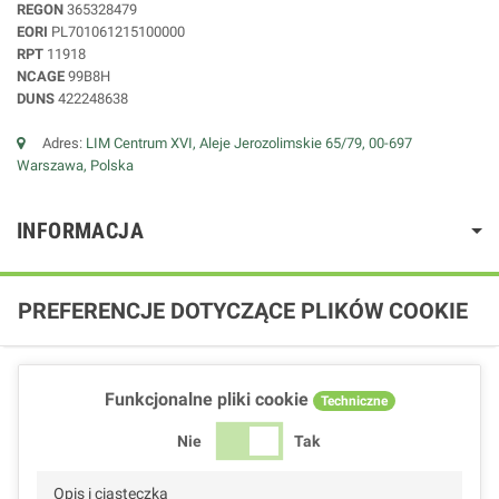
REGON
365328479
EORI
PL701061215100000
RPT
11918
NCAGE
99B8H
DUNS
422248638
Adres:
LIM Centrum XVI, Aleje Jerozolimskie 65/79, 00-697
Warszawa, Polska
INFORMACJA
PREFERENCJE DOTYCZĄCE PLIKÓW COOKIE
Funkcjonalne pliki cookie
Techniczne
Nie
Tak
Opis i ciasteczka