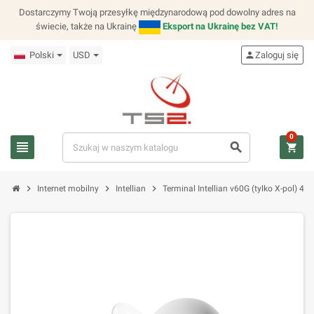
Dostarczymy Twoją przesyłkę międzynarodową pod dowolny adres na
świecie, także na Ukrainę
Eksport na Ukrainę bez VAT!
Polski
USD
person
Zaloguj się
0
view_headline
search
shopping_cart
chevron_right
chevron_right
chevron_right
Internet mobilny
Intellian
Terminal Intellian v60G (tylko X-pol) 4W 