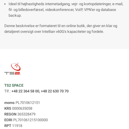
Ideel til højhastigheds internetadgang, vejr- og kortopdateringer, e-mail,
fil- og billedoverførsel, videokonferencer, VoIP, VPN'er og database
backup.
Denne beskrivelse er formateret til en online butik, der giver en klar og
detaljeret oversigt over Intellian v60G's kapaciteter og fordele.
TS2 SPACE
Tlf.:
+48 22 364 58 00, +48 22 630 70 70
moms
PL7010612151
KRS
0000635058
REGON
365328479
EORI
PL701061215100000
RPT
11918