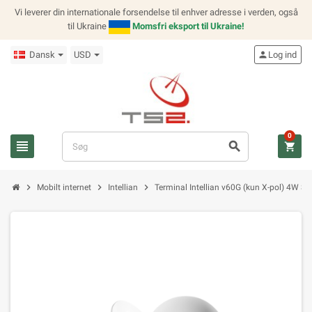
Vi leverer din internationale forsendelse til enhver adresse i verden, også
til Ukraine
Momsfri eksport til Ukraine!
Dansk
USD
person
Log ind
0
view_headline
search
shopping_cart
chevron_right
chevron_right
chevron_right
Mobilt internet
Intellian
Terminal Intellian v60G (kun X-pol) 4W Std