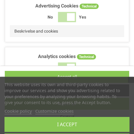
Advertising Cookies
Technical
No
Yes
Beskrivelse and cookies
Analytics cookies
Technical
No
Yes
Accept all
Beskrivelse and cookies
This website uses its own and third-party cookies to
Accept selection
improve our services and show you advertising related to
your preferences by analyzing your browsing habits. To
give your consent to its use, press the Accept button.
Reject all
Performance cookies
Technical
Cookie policy
Customize cookies
Fortryd
No
Yes
I ACCEPT
Beskrivelse