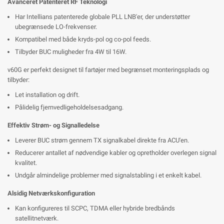
Avanceret Patenteret RF Teknologi
Har Intellians patenterede globale PLL LNB'er, der understøtter
ubegrænsede LO-frekvenser.
Kompatibel med både kryds-pol og co-pol feeds.
Tilbyder BUC muligheder fra 4W til 16W.
v60G er perfekt designet til fartøjer med begrænset monteringsplads og
tilbyder:
Let installation og drift.
Pålidelig fjernvedligeholdelsesadgang.
Effektiv Strøm- og Signalledelse
Leverer BUC strøm gennem TX signalkabel direkte fra ACU'en.
Reducerer antallet af nødvendige kabler og opretholder overlegen signal
kvalitet.
Undgår almindelige problemer med signalstabling i et enkelt kabel.
Alsidig Netværkskonfiguration
Kan konfigureres til SCPC, TDMA eller hybride bredbånds
satellitnetværk.