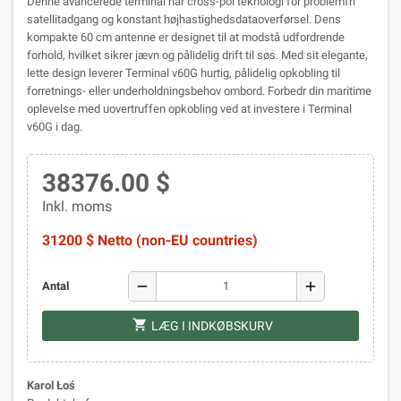
Denne avancerede terminal har cross-pol teknologi for problemfri
satellitadgang og konstant højhastighedsdataoverførsel. Dens
kompakte 60 cm antenne er designet til at modstå udfordrende
forhold, hvilket sikrer jævn og pålidelig drift til søs. Med sit elegante,
lette design leverer Terminal v60G hurtig, pålidelig opkobling til
forretnings- eller underholdningsbehov ombord. Forbedr din maritime
oplevelse med uovertruffen opkobling ved at investere i Terminal
v60G i dag.
38376.00 $
Inkl. moms
31200 $ Netto (non-EU countries)
remove
add
Antal
shopping_cart
LÆG I INDKØBSKURV
Karol Łoś