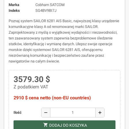
Marka
Cobham SATCOM
Indeks
SG4BV9BI7J
Poznaj system SAILOR 6281 AIS Basic, najwyższej klasy urządzenie
komunikacyjne klasy A od renomowanej marki SAILOR.
Zaprojektowany z myślą o wyjątkowej wydajności i niezawodności,
ten zaawansowany system zapewnia bezproblemowe śledzenie
statków, identyfikację i wymianę danych. Ulepsz swoje operacje
morskie dzięki systemowi SAILOR 6281 AIS, oferującemu
niezrównaną komunikację i bezpieczeństwo zaufane przez
nawigatorów na całym świecie.
3579.30 $
Z podatkiem VAT
2910 $ cena netto (non-EU countries)
remove
add
Ilość
shopping_cart
DODAJ DO KOSZYKA