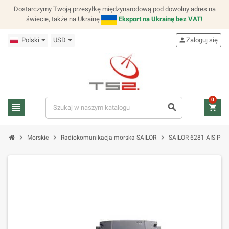
Dostarczymy Twoją przesyłkę międzynarodową pod dowolny adres na
świecie, także na Ukrainę
Eksport na Ukrainę bez VAT!
Polski
USD
person
Zaloguj się
0
view_headline
search
shopping_cart
chevron_right
chevron_right
chevron_right
Morskie
Radiokomunikacja morska SAILOR
SAILOR 6281 AIS Po