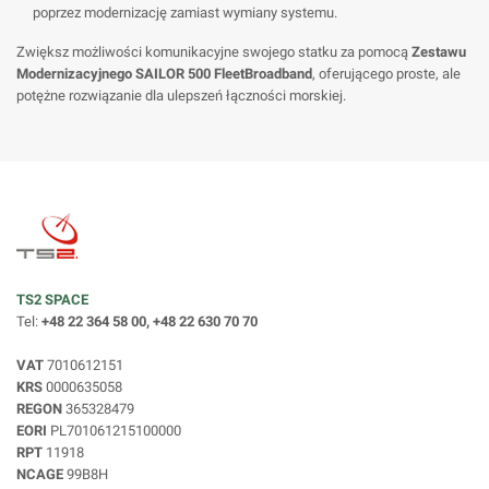
poprzez modernizację zamiast wymiany systemu.
Zwiększ możliwości komunikacyjne swojego statku za pomocą
Zestawu
Modernizacyjnego SAILOR 500 FleetBroadband
, oferującego proste, ale
potężne rozwiązanie dla ulepszeń łączności morskiej.
TS2 SPACE
Tel:
+48 22 364 58 00, +48 22 630 70 70
VAT
7010612151
KRS
0000635058
REGON
365328479
EORI
PL701061215100000
RPT
11918
NCAGE
99B8H