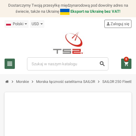
Dostarczymy Twoją przesyłkę międzynarodową pod dowolny adres na
świecie, także na Ukrainę
Eksport na Ukrainę bez VAT!
Polski
USD
person
Zaloguj się
0
view_headline
search
shopping_cart
chevron_right
chevron_right
chevron_right
Morskie
Morska łączność satelitarna SAILOR
SAILOR 250 FleetBr