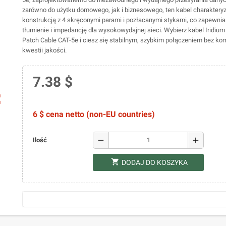
zarówno do użytku domowego, jak i biznesowego, ten kabel charakteryz
konstrukcją z 4 skręconymi parami i pozłacanymi stykami, co zapewni
tłumienie i impedancję dla wysokowydajnej sieci. Wybierz kabel Iridiu
Patch Cable CAT-5e i ciesz się stabilnym, szybkim połączeniem bez 
kwestii jakości.
7.38 $
ap
6 $ cena netto (non-EU countries)
remove
add
Ilość
shopping_cart
DODAJ DO KOSZYKA