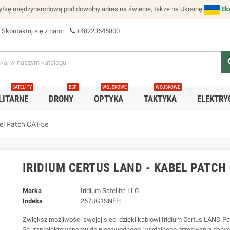
łkę międzynarodową pod dowolny adres na świecie, także na Ukrainę
Ek
Skontaktuj się z nami
+48223645800
se
SATELITY
BSP
WOJSKOWE
WOJSKOWE
LITARNE
DRONY
OPTYKA
TAKTYKA
ELEKTRY
el Patch CAT-5e
IRIDIUM CERTUS LAND - KABEL PATCH
Marka
Iridium Satellite LLC
Indeks
267UG1SNEH
Zwiększ możliwości swojej sieci dzięki kablowi Iridium Certus LAND P
5e, zaprojektowanemu do niezawodnego i wydajnego przesyłania danyc