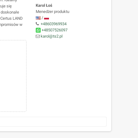
Karol Łoś
uje się
Menedżer produktu
a doskonałe
/
m Certus LAND
+48603969934
kompromisów w
+48507526097
karol@ts2.pl