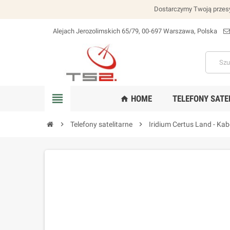
Dostarczymy Twoją przesy
Alejach Jerozolimskich 65/79, 00-697 Warszawa, Polska
lokalizacja_na
view_headline
HOME
TELEFONY SATE
home
chevron_right
Telefony satelitarne
chevron_right
Iridium Certus Land - Kab