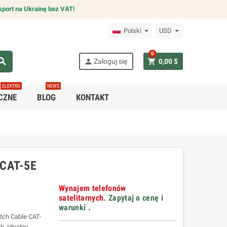
sport na Ukrainę bez VAT!
Polski
USD
0
arch
person
shopping_cart
Zaloguj się
0,00 $
ELEKTRO
NEWS
CZNE
BLOG
KONTAKT
 CAT-5E
Wynajem telefonów
satelitarnych.
Zapytaj o cenę i
warunki
.
atch Cable CAT-
h. Idealny