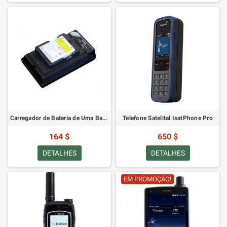
Carregador de Bateria de Uma Baía SatStation para 9500/9505/9505A - Fonte de Alimentação dos EUA
Telefone Satelital IsatPhone Pro
164 $
650 $
DETALHES
DETALHES
EM PROMOÇÃO!