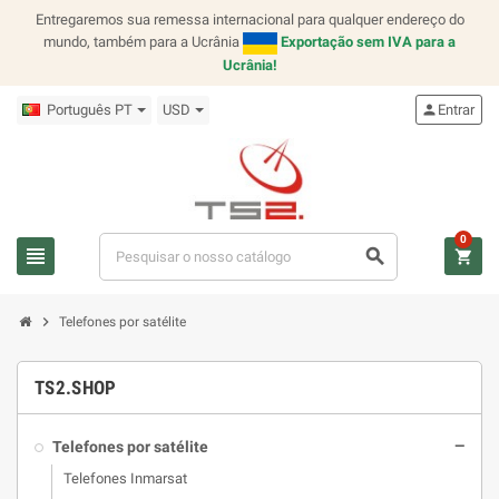
Entregaremos sua remessa internacional para qualquer endereço do
mundo, também para a Ucrânia
Exportação sem IVA para a
Ucrânia!
Português PT
USD
person
Entrar
0
view_headline
search
shopping_cart
chevron_right
Telefones por satélite
TS2.SHOP
Telefones por satélite
remove
Telefones Inmarsat