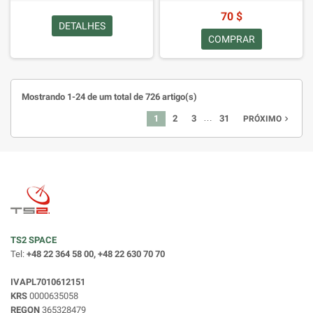
70 $
DETALHES
COMPRAR
Mostrando 1-24 de um total de 726 artigo(s)
…
1
2
3
31
navigate_next
PRÓXIMO
TS2 SPACE
Tel:
+48 22 364 58 00, +48 22 630 70 70
IVAPL7010612151
KRS
0000635058
REGON
365328479