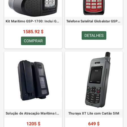
Kit Marítimo GSP-1700: Inclui GSP-1700C-EU, GIK-1700-MR, GIK-86-EXTEND, GPH-1700, GDC-1700-CBL, GDC-1700CD-EU
Telefone Satelital Globalstar GSP-1700
1585.92 $
DETALHES
COMPRAR
Solução de Atracação Marítima IsatDOCK
Thuraya XT Lite com Cartão SIM
1205 $
649 $