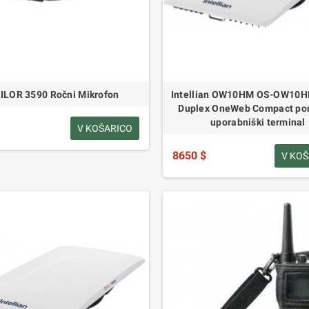
ILOR 3590 Ročni Mikrofon
Intellian OW10HM OS-OW10HF
Duplex OneWeb Compact po
uporabniški terminal
V KOŠARICO
8650 $
V KO