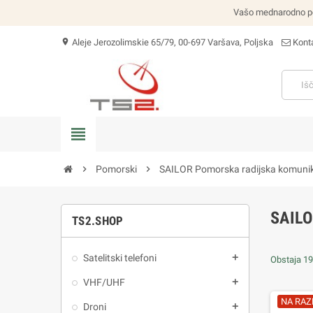
Vašo mednarodno poši
Aleje Jerozolimskie 65/79, 00-697 Varšava, Poljska
Konta
location_on
view_headline
chevron_right
Pomorski
chevron_right
SAILOR Pomorska radijska komunik
SAIL
TS2.SHOP
Satelitski telefoni
add
Obstaja 19
VHF/UHF
add
NA RAZ
Droni
add