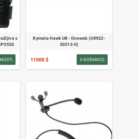
užljiva s
Kymeta Hawk U8 - Oneweb (U8922-
 SP3550
30313-0)
11500 $
NOSTI
V KOŠARICO