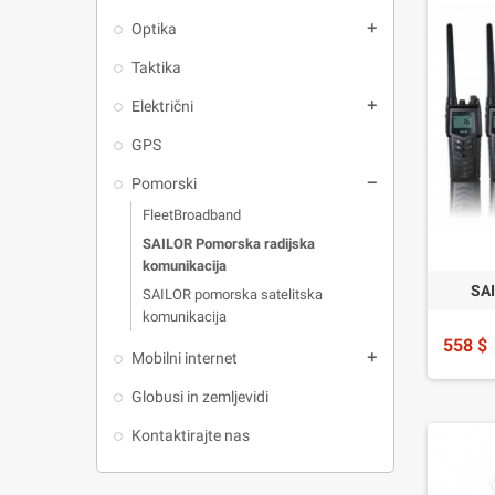
Optika
add
Taktika
Električni
add
GPS
Pomorski
remove
FleetBroadband
SAILOR Pomorska radijska
komunikacija
SA
SAILOR pomorska satelitska
komunikacija
558 $
Mobilni internet
add
Globusi in zemljevidi
Kontaktirajte nas