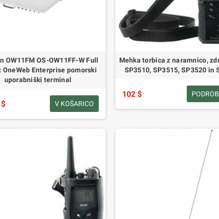
ian OW11FM OS-OW11FF-W Full
Mehka torbica z naramnico, zdr
x OneWeb Enterprise pomorski
SP3510, SP3515, SP3520 in
uporabniški terminal
102 $
PODROB
 $
V KOŠARICO