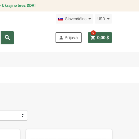
v Ukrajino brez DDV!
Slovenščina
USD
0
search
person
shopping_cart
Prijava
0,00 $