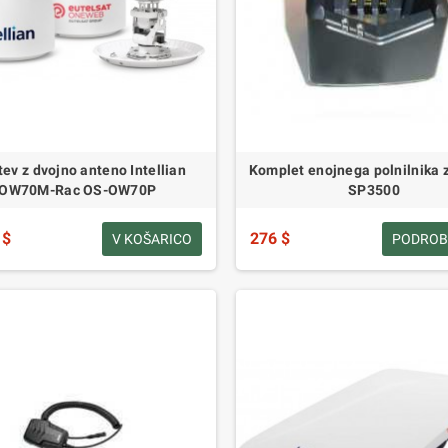
tev z dvojno anteno Intellian
Komplet enojnega polnilnika z
OW70M-Rac OS-OW70P
SP3500
 $
276 $
V KOŠARICO
PODROB