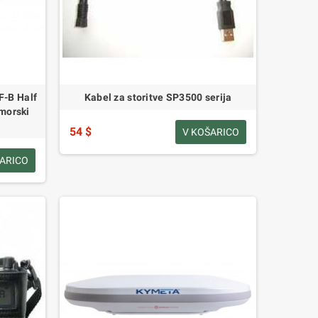
-B Half
Kabel za storitve SP3500 serija
morski
54 $
V KOŠARICO
ŠARICO