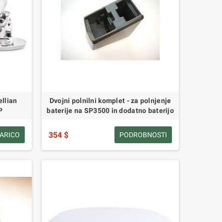
ellian
Dvojni polnilni komplet - za polnjenje
P
baterije na SP3500 in dodatno baterijo
354 $
ŠARICO
PODROBNOSTI