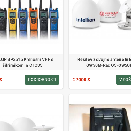
LOR SP3515 Prenosni VHF s
Rešitev z dvojno anteno Int
šifrirnikom in CTCSS
OW50M-Rac OS-OW50
$
27000 $
PODROBNOSTI
V KO