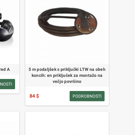
red A
5 m podaljšek s priključki LTW na obeh
koncih: en priključek za montažo na
večjo površino
NOSTI
84 $
PODROBNOSTI