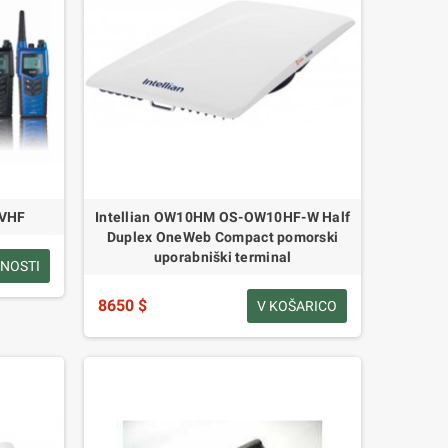
 VHF
Intellian OW10HM OS-OW10HF-W Half
Duplex OneWeb Compact pomorski
uporabniški terminal
NOSTI
8650 $
V KOŠARICO