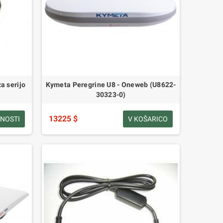
a serijo
Kymeta Peregrine U8 - Oneweb (U8622-
30323-0)
13225 $
NOSTI
V KOŠARICO