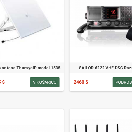
a antena ThurayaIP model 1535
SAILOR 6222 VHF DSC Raz
5 $
2460 $
V KOŠARICO
PODROB