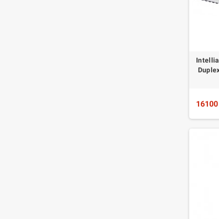
Intell
Duple
16100