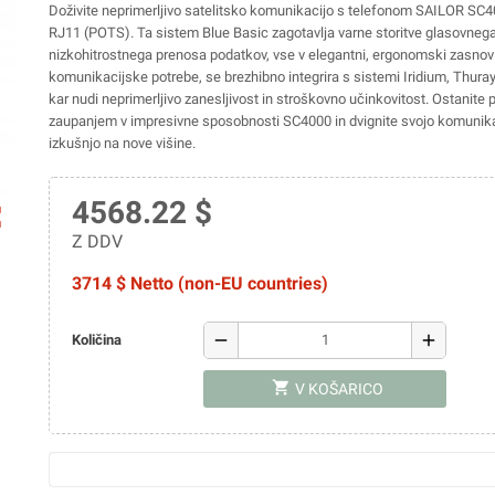
Doživite neprimerljivo satelitsko komunikacijo s telefonom SAILOR SC4
RJ11 (POTS). Ta sistem Blue Basic zagotavlja varne storitve glasovnega
nizkohitrostnega prenosa podatkov, vse v elegantni, ergonomski zasnovi
komunikacijske potrebe, se brezhibno integrira s sistemi Iridium, Thuray
kar nudi neprimerljivo zanesljivost in stroškovno učinkovitost. Ostanite 
zaupanjem v impresivne sposobnosti SC4000 in dvignite svojo komunik
izkušnjo na nove višine.
4568.22 $
ap
Z DDV
3714 $ Netto (non-EU countries)
remove
add
Količina
shopping_cart
V KOŠARICO