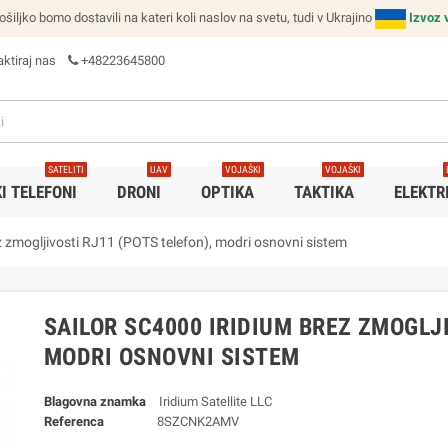
ljko bomo dostavili na kateri koli naslov na svetu, tudi v Ukrajino
Izvoz 
ktiraj nas
+48223645800
SATELITI
UAV
VOJAŠKI
VOJAŠKI
I TELEFONI
DRONI
OPTIKA
TAKTIKA
ELEKTR
zmogljivosti RJ11 (POTS telefon), modri osnovni sistem
SAILOR SC4000 IRIDIUM BREZ ZMOGLJI
MODRI OSNOVNI SISTEM
Blagovna znamka
Iridium Satellite LLC
Referenca
8SZCNK2AMV