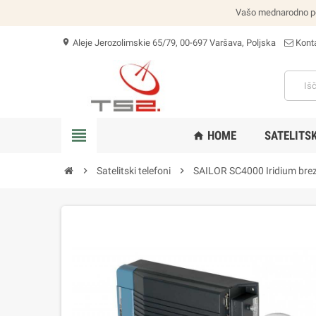
Vašo mednarodno poši
Aleje Jerozolimskie 65/79, 00-697 Varšava, Poljska
Konta
location_on
view_headline
HOME
SATELITSK
home
chevron_right
Satelitski telefoni
chevron_right
SAILOR SC4000 Iridium brez 