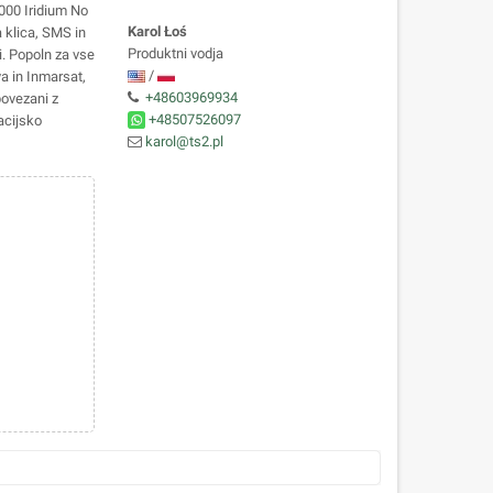
000 Iridium No
Karol Łoś
 klica, SMS in
Produktni vodja
. Popoln za vse
/
a in Inmarsat,
+48603969934
povezani z
+48507526097
acijsko
karol@ts2.pl