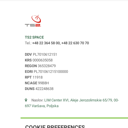
TS2 SPACE
Tel.:
+48 22 364 58 00, +48 22 630 70 70
DDV
PL7010612151
KRS
0000635058
REGON
365328479
EORI
PL701061215100000
RPT
11918
NCAGE
99B8H
DUNS
422248638
Naslov:
LIM Center XVI, Aleje Jerozolimskie 65/79, 00-
697 Varšava, Poljska
COOKIE PREFERENCES