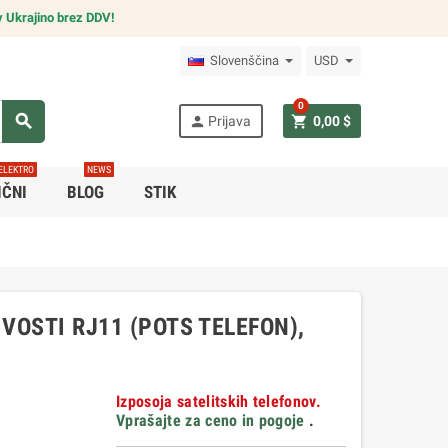
v Ukrajino brez DDV!
Slovenščina
USD
0
search
person
shopping_cart
Prijava
0,00 $
ELEKTRO
NEWS
IČNI
BLOG
STIK
VOSTI RJ11 (POTS TELEFON),
Izposoja satelitskih telefonov.
Vprašajte za ceno in pogoje
.