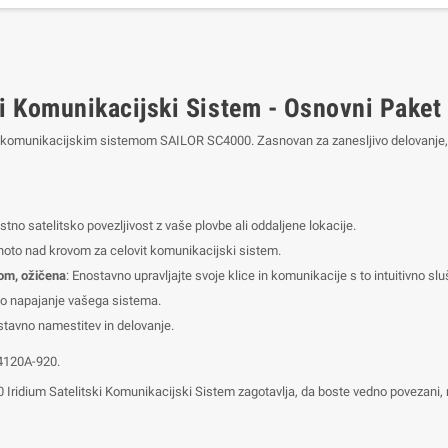
i Komunikacijski Sistem - Osnovni Paket
skim komunikacijskim sistemom SAILOR SC4000. Zasnovan za zanesljivo delovanj
stno satelitsko povezljivost z vaše plovbe ali oddaljene lokacije.
enoto nad krovom za celovit komunikacijski sistem.
om, ožičena
: Enostavno upravljajte svoje klice in komunikacije s to intuitivno slu
ivo napajanje vašega sistema.
stavno namestitev in delovanje.
4120A-920.
ridium Satelitski Komunikacijski Sistem zagotavlja, da boste vedno povezani, 