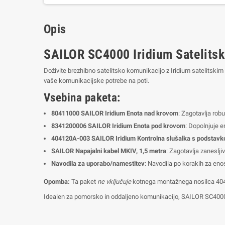
Opis
SAILOR SC4000 Iridium Satelitsk
Doživite brezhibno satelitsko komunikacijo z Iridium satelit
vaše komunikacijske potrebe na poti.
Vsebina paketa:
80411000 SAILOR Iridium Enota nad krovom
: Zagotavlja robu
8341200006 SAILOR Iridium Enota pod krovom
: Dopolnjuje 
404120A-003 SAILOR Iridium Kontrolna slušalka s podstavk
SAILOR Napajalni kabel MKIV, 1,5 metra
: Zagotavlja zaneslj
Navodila za uporabo/namestitev
: Navodila po korakih za eno
Opomba:
Ta paket
ne vključuje
kotnega montažnega nosilca 40
Idealen za pomorsko in oddaljeno komunikacijo, SAILOR SC4000 I