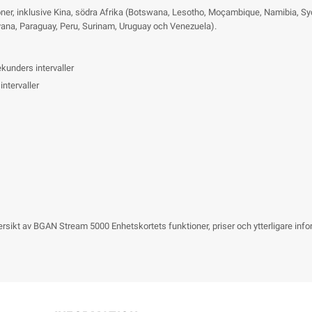
gioner, inklusive Kina, södra Afrika (Botswana, Lesotho, Moçambique, Namibia, 
uyana, Paraguay, Peru, Surinam, Uruguay och Venezuela).
unders intervaller
ntervaller
ikt av BGAN Stream 5000 Enhetskortets funktioner, priser och ytterligare informat