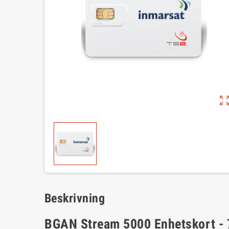
zoom_out_m
Beskrivning
BGAN Stream 5000 Enhetskort - 7