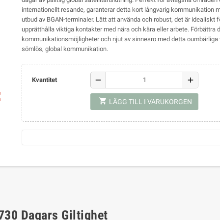
internationellt resande, garanterar detta kort långvarig kommunikation m
utbud av BGAN-terminaler. Lätt att använda och robust, det är idealiskt fö
upprätthålla viktiga kontakter med nära och kära eller arbete. Förbättra 
kommunikationsmöjligheter och njut av sinnesro med detta oumbärliga 
sömlös, global kommunikation.
remove
add
Kvantitet
ap
shopping_cart
LÄGG TILL I VARUKORGEN
30 Dagars Giltighet