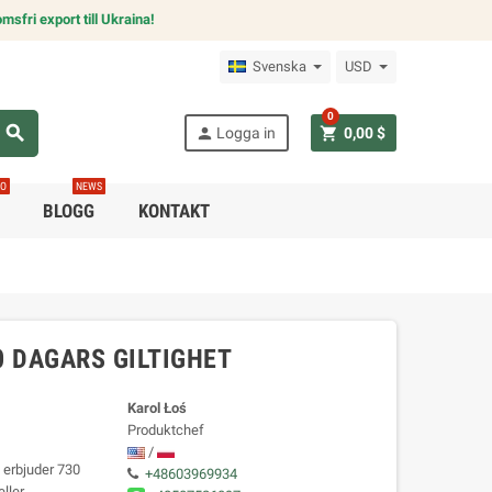
msfri export till Ukraina!
Svenska
USD
0
search
person
shopping_cart
Logga in
0,00 $
RO
NEWS
BLOGG
KONTAKT
0 DAGARS GILTIGHET
Karol Łoś
Produktchef
/
 erbjuder 730
+48603969934
eller