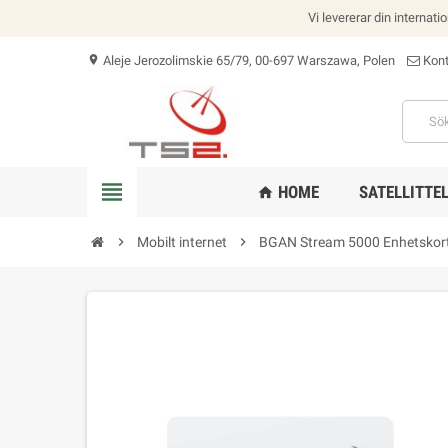
Vi levererar din internati
Aleje Jerozolimskie 65/79, 00-697 Warszawa, Polen
Kont
location_on
view_headline
HOME
SATELLITTE
home
chevron_right
Mobilt internet
chevron_right
BGAN Stream 5000 Enhetskort 