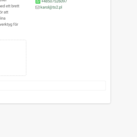
+48507526097
ed ett brett
karol@ts2.pl
r att
dina
verktyg för