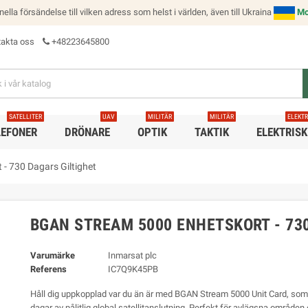
onella försändelse till vilken adress som helst i världen, även till Ukraina
Mo
akta oss
+48223645800
SATELLITER
UAV
MILITÄR
MILITÄR
ELEKT
LEFONER
DRÖNARE
OPTIK
TAKTIK
ELEKTRISK
- 730 Dagars Giltighet
BGAN STREAM 5000 ENHETSKORT - 73
Varumärke
Inmarsat plc
Referens
IC7Q9K45PB
Håll dig uppkopplad var du än är med BGAN Stream 5000 Unit Card, som
dagar av pålitlig global satellitanslutning. Perfekt för avlägsna områden 