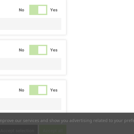
No
Yes
No
Yes
No
Yes
improve our services and show you advertising related to your pref
No
Yes
Accept selection
Accept all