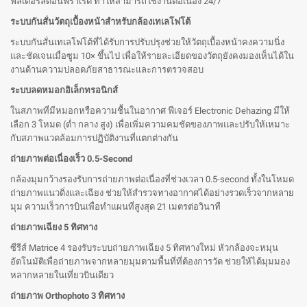
ฟิลเตอร์ลดอินฟราเรด ทำให้สามารถใช้งานต่อเนื่อง 24/7
ระบบกันสั่นวัตถุเบื้องหน้าสำหรับกล้องเทเลโฟโต้
ระบบกันสั่นเทเลโฟโต้ที่ได้รับการปรับปรุงช่วยให้วัตถุเบื้องหน้าคงความนิ่ง
และชัดเจนเมื่อซูม 10× ขึ้นไป เพื่อให้รายละเอียดของวัตถุยังคงมองเห็นได้ใน
งานด้านความปลอดภัยสาธารณะและการตรวจสอบ
ระบบลดหมอกอิเล็กทรอนิกส์
ในสภาพที่มีหมอกหรือความชื้นในอากาศ ฟีเจอร์ Electronic Dehazing มีให้
เลือก 3 โหมด (ต่ำ กลาง สูง) เพื่อเพิ่มความคมชัดของภาพและปรับให้เหมาะ
กับสภาพแวดล้อมการปฏิบัติงานที่แตกต่างกัน
ถ่ายภาพต่อเนื่องเร็ว 0.5-Second
กล้องมุมกว้างรองรับการถ่ายภาพต่อเนื่องที่ช่วงเวลา 0.5-second ทั้งในโหมด
ถ่ายภาพแนวดิ่งและเฉียง ช่วยให้สำรวจทางอากาศได้อย่างรวดเร็วจากหลาย
มุม ความเร็วการบินเพื่อทำแผนที่สูงสุด 21 เมตรต่อวินาที
ถ่ายภาพเฉียง 5 ทิศทาง
ซีรีส์ Matrice 4 รองรับระบบถ่ายภาพเฉียง 5 ทิศทางใหม่ หัวกล้องจะหมุน
อัตโนมัติเพื่อถ่ายภาพจากหลายมุมตามพื้นที่ที่ต้องการวัด ช่วยให้ได้มุมมอง
หลากหลายในเที่ยวบินเดียว
ถ่ายภาพ Orthophoto 3 ทิศทาง