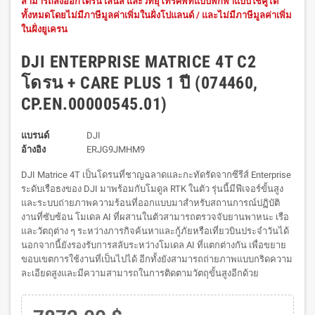
สามารถส่งออกโดรน เลนส์ และวิทยุโทรศัพท์แบบพกพาแบบใช้คู่ได้
ทั้งหมดโดยไม่มีภาษีมูลค่าเพิ่มในฝั่งโปแลนด์ / และไม่มีภาษีมูลค่าเพิ่ม
ในฝั่งยูเครน
DJI ENTERPRISE MATRICE 4T C2
โดรน + CARE PLUS 1 ปี (074460,
CP.EN.00000545.01)
แบรนด์
DJI
อ้างอิง
ERJG9JMHM9
DJI Matrice 4T เป็นโดรนที่ชาญฉลาดและกะทัดรัดจากซีรีส์ Enterprise
ระดับเรือธงของ DJI มาพร้อมกับโมดูล RTK ในตัว รุ่นนี้มีฟีเจอร์ขั้นสูง
และระบบถ่ายภาพความร้อนที่ออกแบบมาสำหรับสถานการณ์ปฏิบัติ
งานที่ซับซ้อน
โมเดล AI ที่ผสานในตัวสามารถตรวจจับยานพาหนะ เรือ
และวัตถุต่าง ๆ ระหว่างภารกิจค้นหาและกู้ภัยหรือเที่ยวบินประจำวันได้
นอกจากนี้ยังรองรับการสลับระหว่างโมเดล AI ที่แตกต่างกัน เพื่อขยาย
ขอบเขตการใช้งานที่เป็นไปได้ อีกทั้งยังสามารถถ่ายภาพแบบกริดความ
ละเอียดสูงและมีความสามารถในการติดตามวัตถุขั้นสูงอีกด้วย