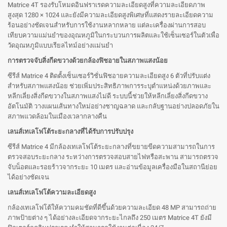
Matrice 4T รองรับโหมดอินฟราเรดความละเอียดสูงที่ความละเอียดภาพ
สูงสุด 1280 × 1024 และยังมีความละเอียดสูงพิเศษที่แสดงรายละเอียดความ
ร้อนอย่างชัดเจนสำหรับการใช้งานหลากหลาย แต่ละเครื่องผ่านการสอบ
เทียบความแม่นยำของอุณหภูมิในกระบวนการผลิตและใช้เซ็นเซอร์ในตัวเพื่อ
วัดอุณหภูมิแบบเรียลไทม์อย่างแม่นยำ
การตรวจจับสิ่งกีดขวางด้วยกล้องฟิชอายในสภาพแสงน้อย
ซีรีส์ Matrice 4 ติดตั้งเซ็นเซอร์วิชั่นฟิชอายความละเอียดสูง 6 ตัวที่ปรับแต่ง
สำหรับสภาพแสงน้อย ช่วยเพิ่มประสิทธิภาพการระบุตำแหน่งด้วยภาพและ
หลีกเลี่ยงสิ่งกีดขวางในสภาพแสงไม่ดี ระบบนี้ช่วยให้หลีกเลี่ยงสิ่งกีดขวาง
อัตโนมัติ วางแผนเส้นทางใหม่อย่างชาญฉลาด และกลับฐานอย่างปลอดภัยใน
สภาพแวดล้อมในเมืองเวลากลางคืน
เลนส์เทเลโฟโต้ระยะกลางที่ได้รับการปรับปรุง
ซีรีส์ Matrice 4 มีกล้องเทเลโฟโต้ระยะกลางที่ขยายขีดความสามารถในการ
ตรวจสอบระยะกลาง ระหว่างการตรวจสอบสายไฟหรือสะพาน สามารถตรวจ
จับน็อตและรอยร้าวจากระยะ 10 เมตร และอ่านข้อมูลเครื่องมือในสถานีย่อย
ได้อย่างชัดเจน
เลนส์เทเลโฟโต้ความละเอียดสูง
กล้องเทเลโฟโต้ให้ความคมชัดที่ดีขึ้นด้วยความละเอียด 48 MP สามารถถ่าย
ภาพป้ายต่าง ๆ ได้อย่างละเอียดจากระยะไกลถึง 250 เมตร Matrice 4T ยังมี