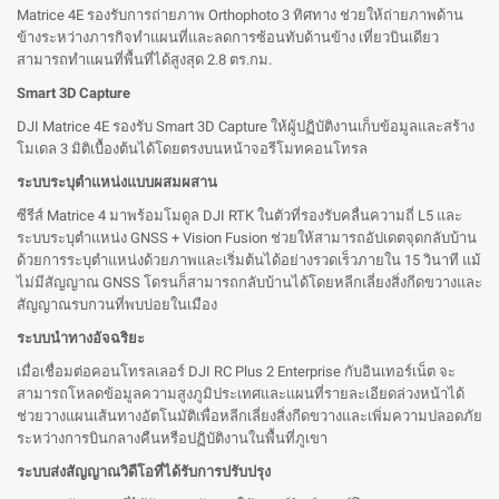
Matrice 4E รองรับการถ่ายภาพ Orthophoto 3 ทิศทาง ช่วยให้ถ่ายภาพด้าน
ข้างระหว่างภารกิจทำแผนที่และลดการซ้อนทับด้านข้าง เที่ยวบินเดียว
สามารถทำแผนที่พื้นที่ได้สูงสุด 2.8 ตร.กม.
Smart 3D Capture
DJI Matrice 4E รองรับ Smart 3D Capture ให้ผู้ปฏิบัติงานเก็บข้อมูลและสร้าง
โมเดล 3 มิติเบื้องต้นได้โดยตรงบนหน้าจอรีโมทคอนโทรล
ระบบระบุตำแหน่งแบบผสมผสาน
ซีรีส์ Matrice 4 มาพร้อมโมดูล DJI RTK ในตัวที่รองรับคลื่นความถี่ L5 และ
ระบบระบุตำแหน่ง GNSS + Vision Fusion ช่วยให้สามารถอัปเดตจุดกลับบ้าน
ด้วยการระบุตำแหน่งด้วยภาพและเริ่มต้นได้อย่างรวดเร็วภายใน 15 วินาที แม้
ไม่มีสัญญาณ GNSS โดรนก็สามารถกลับบ้านได้โดยหลีกเลี่ยงสิ่งกีดขวางและ
สัญญาณรบกวนที่พบบ่อยในเมือง
ระบบนำทางอัจฉริยะ
เมื่อเชื่อมต่อคอนโทรลเลอร์ DJI RC Plus 2 Enterprise กับอินเทอร์เน็ต จะ
สามารถโหลดข้อมูลความสูงภูมิประเทศและแผนที่รายละเอียดล่วงหน้าได้
ช่วยวางแผนเส้นทางอัตโนมัติเพื่อหลีกเลี่ยงสิ่งกีดขวางและเพิ่มความปลอดภัย
ระหว่างการบินกลางคืนหรือปฏิบัติงานในพื้นที่ภูเขา
ระบบส่งสัญญาณวิดีโอที่ได้รับการปรับปรุง