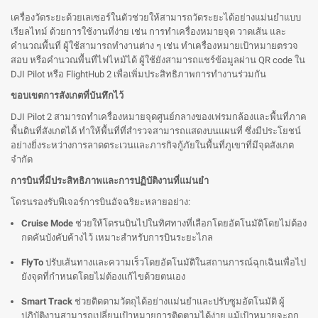
เครื่องวัดระยะด้วยเลเซอร์ในตัวช่วยให้สามารถวัดระยะได้อย่างแม่นยำแบบ
เรียลไทม์ ด้วยการใช้งานที่ง่าย เช่น การทำเครื่องหมายจุด วาดเส้น และ
คำนวณพื้นที่ ผู้ใช้สามารถทำงานต่าง ๆ เช่น ทำเครื่องหมายเป้าหมายตรวจ
สอบ หรือคำนวณพื้นที่ไฟไหม้ได้ ผู้ใช้ยังสามารถแชร์ข้อมูลผ่าน QR code ใน
DJI Pilot หรือ FlightHub 2 เพื่อเพิ่มประสิทธิภาพการทำงานร่วมกัน
ขอบเขตการสังเกตที่บันทึกไว้
DJI Pilot 2 สามารถทำเครื่องหมายจุดศูนย์กลางของเฟรมกล้องและพื้นที่ภาค
พื้นดินที่สังเกตได้ ทำให้พื้นที่ที่สำรวจสามารถแสดงบนแผนที่ ซึ่งมีประโยชน์
อย่างยิ่งระหว่างการลาดตระเวนและภารกิจกู้ภัยในพื้นที่ภูเขาที่มีจุดสังเกต
จำกัด
การบินที่มีประสิทธิภาพและการปฏิบัติงานที่แม่นยำ
โดรนรองรับฟีเจอร์การบินอัจฉริยะหลายอย่าง:
Cruise Mode
ช่วยให้โดรนบินไปในทิศทางที่เลือกโดยอัตโนมัติโดยไม่ต้อง
กดคันบังคับค้างไว้ เหมาะสำหรับการบินระยะไกล
FlyTo
ปรับเส้นทางและความเร็วโดยอัตโนมัติในสถานการณ์ฉุกเฉินเพื่อไป
ยังจุดที่กำหนดโดยไม่ต้องแก้ไขด้วยตนเอง
Smart Track
ช่วยติดตามวัตถุได้อย่างแม่นยำและปรับซูมอัตโนมัติ ผู้
ปฏิบัติงานสามารถเปลี่ยนเป้าหมายการติดตามได้ง่าย แม้เป้าหมายจะถูก