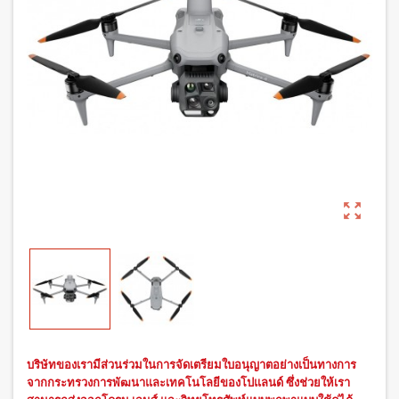
zoom_out_map
บริษัทของเรามีส่วนร่วมในการจัดเตรียมใบอนุญาตอย่างเป็นทางการ
จากกระทรวงการพัฒนาและเทคโนโลยีของโปแลนด์ ซึ่งช่วยให้เรา