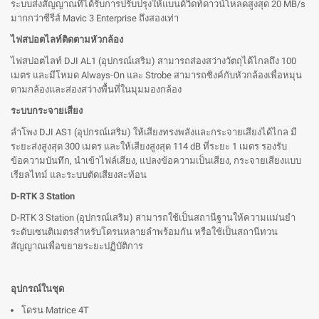
ระบบส่งสัญญาณที่ได้รับการปรับปรุงให้แบนด์วิดท์ดาวน์โหลดสูงสุด 20 MB/s
มากกว่าซีรีส์ Mavic 3 Enterprise ถึงสองเท่า
ไฟสปอตไลท์ติดตามหัวกล้อง
ไฟสปอตไลท์ DJI AL1 (อุปกรณ์เสริม) สามารถส่องสว่างวัตถุได้ไกลถึง 100
เมตร และมีโหมด Always-On และ Strobe สามารถซิงค์กับหัวกล้องเพื่อหมุน
ตามกล้องและส่องสว่างพื้นที่ในมุมมองกล้อง
ระบบกระจายเสียง
ลำโพง DJI AS1 (อุปกรณ์เสริม) ให้เสียงทรงพลังและกระจายเสียงได้ไกล มี
ระยะส่งสูงสุด 300 เมตร และให้เสียงสูงสุด 114 dB ที่ระยะ 1 เมตร รองรับ
ข้อความบันทึก, นำเข้าไฟล์เสียง, แปลงข้อความเป็นเสียง, กระจายเสียงแบบ
เรียลไทม์ และระบบตัดเสียงสะท้อน
D-RTK 3 Station
D-RTK 3 Station (อุปกรณ์เสริม) สามารถใช้เป็นสถานีฐานให้ความแม่นยำ
ระดับเซนติเมตรสำหรับโดรนหลายลำพร้อมกัน หรือใช้เป็นสถานีทวน
สัญญาณเพื่อขยายระยะปฏิบัติการ
อุปกรณ์ในชุด
โดรน Matrice 4T