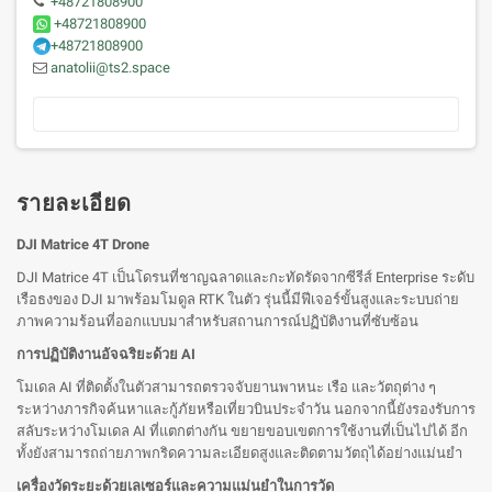
+48721808900
+48721808900
+48721808900
anatolii@ts2.space
รายละเอียด
DJI Matrice 4T Drone
DJI Matrice 4T เป็นโดรนที่ชาญฉลาดและกะทัดรัดจากซีรีส์ Enterprise ระดับ
เรือธงของ DJI มาพร้อมโมดูล RTK ในตัว รุ่นนี้มีฟีเจอร์ขั้นสูงและระบบถ่าย
ภาพความร้อนที่ออกแบบมาสำหรับสถานการณ์ปฏิบัติงานที่ซับซ้อน
การปฏิบัติงานอัจฉริยะด้วย AI
โมเดล AI ที่ติดตั้งในตัวสามารถตรวจจับยานพาหนะ เรือ และวัตถุต่าง ๆ
ระหว่างภารกิจค้นหาและกู้ภัยหรือเที่ยวบินประจำวัน นอกจากนี้ยังรองรับการ
สลับระหว่างโมเดล AI ที่แตกต่างกัน ขยายขอบเขตการใช้งานที่เป็นไปได้ อีก
ทั้งยังสามารถถ่ายภาพกริดความละเอียดสูงและติดตามวัตถุได้อย่างแม่นยำ
เครื่องวัดระยะด้วยเลเซอร์และความแม่นยำในการวัด