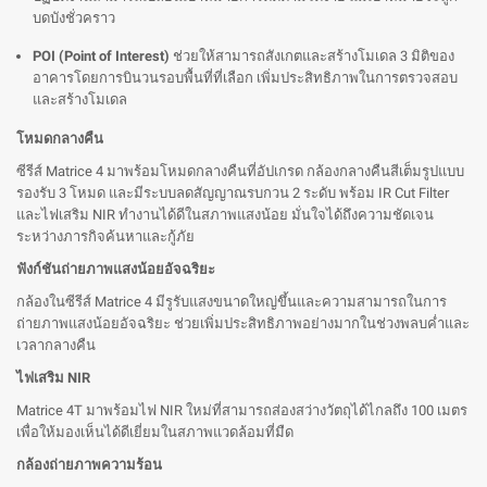
บดบังชั่วคราว
POI (Point of Interest)
ช่วยให้สามารถสังเกตและสร้างโมเดล 3 มิติของ
อาคารโดยการบินวนรอบพื้นที่ที่เลือก เพิ่มประสิทธิภาพในการตรวจสอบ
และสร้างโมเดล
โหมดกลางคืน
ซีรีส์ Matrice 4 มาพร้อมโหมดกลางคืนที่อัปเกรด กล้องกลางคืนสีเต็มรูปแบบ
รองรับ 3 โหมด และมีระบบลดสัญญาณรบกวน 2 ระดับ พร้อม IR Cut Filter
และไฟเสริม NIR ทำงานได้ดีในสภาพแสงน้อย มั่นใจได้ถึงความชัดเจน
ระหว่างภารกิจค้นหาและกู้ภัย
ฟังก์ชันถ่ายภาพแสงน้อยอัจฉริยะ
กล้องในซีรีส์ Matrice 4 มีรูรับแสงขนาดใหญ่ขึ้นและความสามารถในการ
ถ่ายภาพแสงน้อยอัจฉริยะ ช่วยเพิ่มประสิทธิภาพอย่างมากในช่วงพลบค่ำและ
เวลากลางคืน
ไฟเสริม NIR
Matrice 4T มาพร้อมไฟ NIR ใหม่ที่สามารถส่องสว่างวัตถุได้ไกลถึง 100 เมตร
เพื่อให้มองเห็นได้ดีเยี่ยมในสภาพแวดล้อมที่มืด
กล้องถ่ายภาพความร้อน