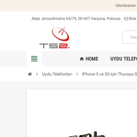
Uluslararası
Aleje Jerozolimskie 65/79, 00-697 Varşova, Polonya
Bize
konum_on
view_headline
HOME
UYDU TELEF
home
chevron_right
Uydu Telefonları
chevron_right
iPhone 5 ve 5S için Thuraya 