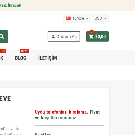
siz İhracat!
Türkçe
USD
0
earch
person
shopping_cart
Oturum Aç
$0,00
KTRO
NEWS
IK
BLOG
İLETIŞIM
EEVE
Uydu telefonları kiralama.
Fiyat
ve koşulları sorunuz
.
tSleeve ile.
Karol Łoś
an SatSleeve,