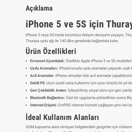
Açıklama
iPhone 5 ve 5S için Thura
iPhone 5 veya 5S'inizde kesintisiz iletişim deneyimi yaşayın. Thu
Thuraya uydu ağı ile 140 ülke genelinde bağlantıda kalın.
Ürün Özellikleri
Evrensel Uyumluluk:
Özellikle Apple iPhone 5 ve 5S modelleri 
Uydu Aramaları:
iPhone'unuzla uydu aramaları yaparak uzak b
Acil Aramalar:
iPhone olmadan bile acil aramalar yapabilirsini
Dahili Pil:
Uzun süreli saha kullanımı için uzun ömürlü bir pil ile
Geri Çekilebilir Anten:
İyileştirilmiş sinyal alımı için geri çekile
Bluetooth Bağlantısı:
Özel bir uygulama yükledikten sonra Bluet
İnternet Erişimi:
GmPRS internet hizmeti sağlayan yeni veri bağ
İdeal Kullanım Alanları
GSM kapsama alanı olmayan bölgelerdeki gezginler için mükemmeldi