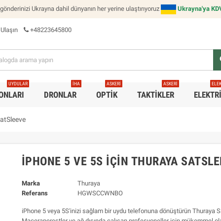
 gönderinizi Ukrayna dahil dünyanın her yerine ulaştırıyoruz
Ukrayna'ya KDV'
 Ulaşın
+48223645800
s
UYDULAR
İHA
ASKERI
ASKERI
ELE
ONLARI
DRONLAR
OPTIK
TAKTIKLER
ELEKTR
SatSleeve
IPHONE 5 VE 5S IÇIN THURAYA SATSL
Marka
Thuraya
Referans
HGWSCCWNBO
iPhone 5 veya 5S'inizi sağlam bir uydu telefonuna dönüştürün Thuraya Sa
Maceraperestler ve ağ dışında çalışan profesyoneller için mükemmel ol