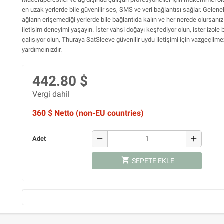
en uzak yerlerde bile güvenilir ses, SMS ve veri bağlantısı sağlar. Gelen
ağların erişemediği yerlerde bile bağlantıda kalın ve her nerede olursanız
iletişim deneyimi yaşayın. İster vahşi doğayı keşfediyor olun, ister izole
çalışıyor olun, Thuraya SatSleeve güvenilir uydu iletişimi için vazgeçilme
yardımcınızdır.
442.80 $
Vergi dahil
ap
360 $ Netto (non-EU countries)
remove
add
Adet
shopping_cart
SEPETE EKLE