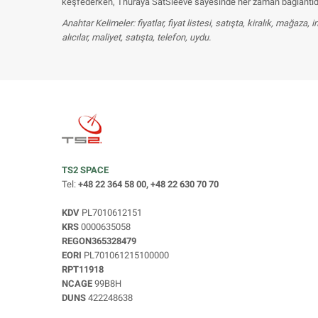
keşfederken, Thuraya SatSleeve sayesinde her zaman bağlantıda 
Anahtar Kelimeler: fiyatlar, fiyat listesi, satışta, kiralık, mağaza,
alıcılar, maliyet, satışta, telefon, uydu.
TS2 SPACE
Tel:
+48 22 364 58 00, +48 22 630 70 70
KDV
PL7010612151
KRS
0000635058
REGON365328479
EORI
PL701061215100000
RPT11918
NCAGE
99B8H
DUNS
422248638