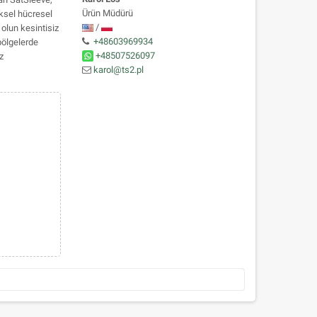
Ürün Müdürü
eksel hücresel
/
 olun kesintisiz
+48603969934
 bölgelerde
+48507526097
z
karol@ts2.pl