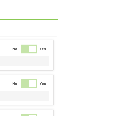
No
Yes
No
Yes