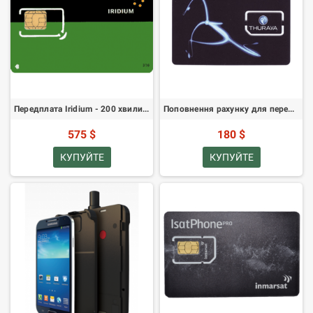
Передплата Iridium - 200 хвилин - шестимісячна дійсність
Поповнення рахунку для передплаченої SIM-карти Thuraya - 160 одиниць
575 $
180 $
КУПУЙТЕ
КУПУЙТЕ