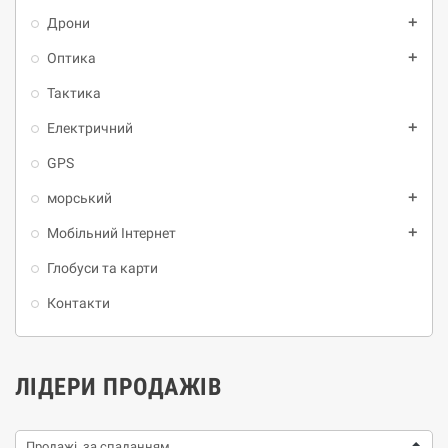
Дрони
add
Oптика
add
Тактика
Електричний
add
GPS
морський
add
Мобільний Інтернет
add
Глобуси та карти
Контакти
ЛІДЕРИ ПРОДАЖІВ
Продажі, за спаданням