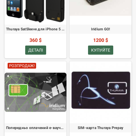
Thuraya SatSleeve для iPhone 5 та 5S
Iridium GO!
360 $
1200 $
ДЕТАЛІ
КУПУЙТЕ
РОЗПРОДАЖ!
Попередньо оплачений e-ваучер Iridium - 100 хвилин - термін дії один місяць
SIM-карта Thuraya Prepay