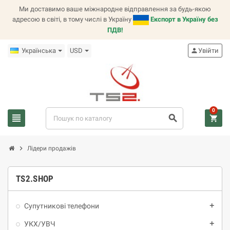
Ми доставимо ваше міжнародне відправлення за будь-якою
адресою в світі, в тому числі в Україну
Експорт в Україну без
ПДВ!
Українська
USD
person
Увійти
0
view_headline
search
shopping_cart
chevron_right
Лідери продажів
TS2.SHOP
Супутникові телефони
add
УКХ/УВЧ
add