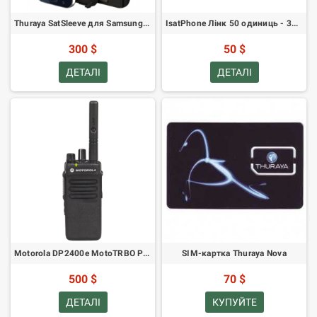
Thuraya SatSleeve для Samsung Galaxy S4
IsatPhone Лінк 50 одиниць - 30 днів дії
300 $
50 $
ДЕТАЛІ
ДЕТАЛІ
Motorola DP2400e MotoTRBO Ручна двостороння радіостанція VHF
SIM-картка Thuraya Nova
500 $
70 $
ДЕТАЛІ
КУПУЙТЕ