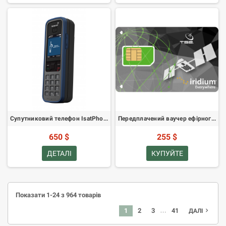
Супутниковий телефон IsatPhone Pro
Передплачений ваучер ефірного часу Iridium - 100 хвилин, дійсний 60 днів
650 $
255 $
ДЕТАЛІ
КУПУЙТЕ
Показати 1-24 з 964 товарів
…
1
2
3
41
navigate_next
ДАЛІ