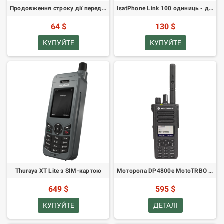
Продовження строку дії передплаченого ефірного часу Iridium на 30 днів
IsatPhone Link 100 одиниць - дійсність 90 днів
64 $
130 $
КУПУЙТЕ
КУПУЙТЕ
Thuraya XT Lite з SIM-картою
Моторола DP4800e MotoTRBO Цифрова Радіостанція УКХ
649 $
595 $
КУПУЙТЕ
ДЕТАЛІ