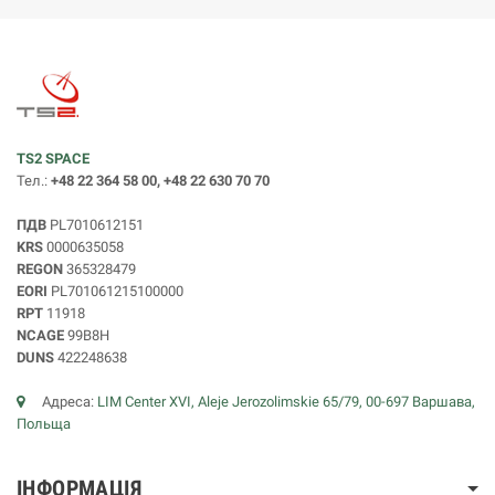
TS2 SPACE
Тел.:
+48 22 364 58 00, +48 22 630 70 70
ПДВ
PL7010612151
KRS
0000635058
REGON
365328479
EORI
PL701061215100000
RPT
11918
NCAGE
99B8H
DUNS
422248638
Адреса:
LIM Center XVI, Aleje Jerozolimskie 65/79, 00-697 Варшава,
Польща
ІНФОРМАЦІЯ