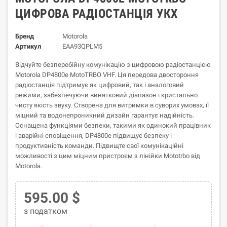
ЦИФРОВА РАДІОСТАНЦІЯ УКХ
Бренд
Motorola
Артикул
EAA93QPLM5
Відчуйте безперебійну комунікацію з цифровою радіостанцією
Motorola DP4800e MotoTRBO VHF. Ця передова двостороння
радіостанція підтримує як цифровий, так і аналоговий
режими, забезпечуючи винятковий діапазон і кристально
чисту якість звуку. Створена для витримки в суворих умовах, її
міцний та водонепроникний дизайн гарантує надійність.
Оснащена функціями безпеки, такими як одинокий працівник
і аварійні сповіщення, DP4800e підвищує безпеку і
продуктивність команди. Підвищте свої комунікаційні
можливості з цим міцним пристроєм з лінійки Mototrbo від
Motorola.
595.00 $
з податком