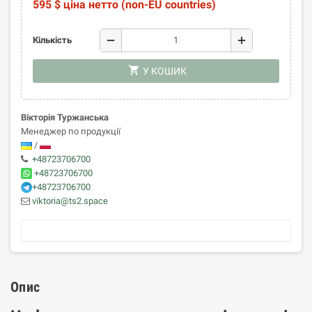
595 $ ціна нетто (non-EU countries)
remove
add
Кількість
shopping_cart
У КОШИК
Вікторія Туржанська
Менеджер по продукції
/
+48723706700
+48723706700
+48723706700
viktoria@ts2.space
Опис