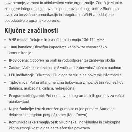
povezovanje, varnost in učinkovitost vaše organizacije. Združuje visoko
zmogljive integrirane glasovne in podatkovne zmogljivosti z Bluetooth
avdio za brezžično komunikacijo in integriranim Wi-Fi za oddaljene
posodobitve programske opreme.
Ključne značilnosti
VHF model:
Deluje v frekvenčnem območju 136-174 MHz
1000 kanalov:
Obsežna kapaciteta kanalov za vsestransko
komunikacijo
IP68 ocena:
Odporen na prah in vodoodporen za zahtevna okolja
Zaslon:
Velik barvni zaslon s 5 vrsticami z dnevnim/nočnim načinom
LED indikatorji:
Trikratna LED dioda za vizualne povratne informacije
Tipkovnica:
Polna alfanumerična tipkovnica z možnostmi več jezikov
(latinica, arabščina, cirilica, hebrejščina)
Programabilni gumbi:
Pet enostavno programabilnih gumbov za večjo
učinkovitost
Nujne funkcije:
Izrazit oranžen gumb za nujne primere, Samoten
delavec in integriran pospeškomer (Man Down)
Komunikacijske zmogljivosti:
Skupinska, individualna in celokupna
klicna zmogljivost, digitalna telefonska povezava