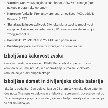
Varnost:
Osnovna/izboljšana zasebnost, AES256 šifriranje (prek
nakupa programske opreme)
Napredne funkcije:
Prekinitev prenosa, zmogljivost VOX, oddaljen
nadzor, ID PTT
Signalizacija in povezljivost:
5 tonska signalizacija, zmogljivost
opcijske plošče, neposreden način, IP povezava mesta, na voljo
zmogljivost plus
Pomnilnik:
128MB RAM in 256MB flash pomnilnika
Dodatna podpora:
Podpora za vibrirajočo sponko za pas
Izboljšana kakovost zvoka
Z močnim avdio ojačevalcem DP4800e zagotavlja glasno in jasno
komunikacijo. Ima industrijsko odpravljanje šuma za učinkovito
komunikacijo tudi v hrupnih okoljih.
Izboljšan domet in življenjska doba baterije
Izkušajte podaljšan čas delovanja z do 28 urami življenjske dobe baterije,
idealno za 3-izmenske delovne ure. Izboljšan sprejemnik poveča domet do
8% v primerjavi s prejšnjimi modeli, kar zagotavlja zanesljivo komunikacijo
na daljših razdaljah.