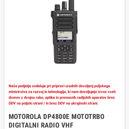
Naše podjetje sodeluje pri pripravi uradnih dovoljenj poljskega
ministrstva za razvoj in tehnologijo, ki nam dovoljujejo izvoz vseh
dronov z dvojno rabo, optike in prenosnih radijskih aparatov brez
DDV na poljski strani / in brez DDV na ukrajinski strani.
MOTOROLA DP4800E MOTOTRBO
DIGITALNI RADIO VHF