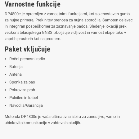
Varnostne funkcije
DP4800e je opremljen z varnostnimi funkcijami, kot so enostaven gumb
za nujne primere, Prekinitev prenosa za nujna sporočila, Samoten delavec
in integriran pospeškomer za zaznavanje padca. Sledenje lokaciji prek
večkonstelacijskega GNSS izboljšuje vidljivost in varnost ekipe tako v
zaprtih prostorih kot na prostem.
Paket vključuje
Ročni prenosni radio
Baterija
Antena
Sponka za pas
Pokrov za prah
Polnilec in kabel
Navodila/Garancija
Motorola DP4800e je vaša ultimativna izbira za zanesljivo, varno in
učinkovito komunikacijo v zahtevnih okoljih.