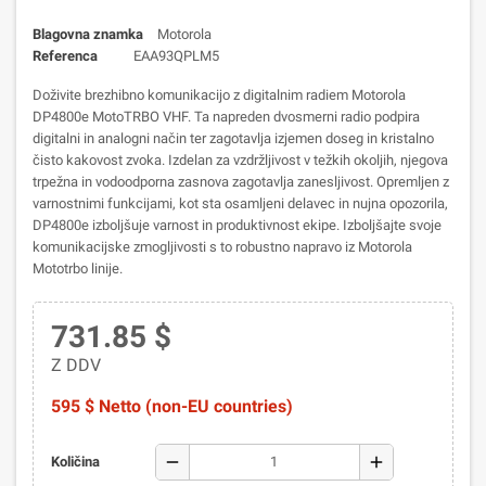
Blagovna znamka
Motorola
Referenca
EAA93QPLM5
Doživite brezhibno komunikacijo z digitalnim radiem Motorola
DP4800e MotoTRBO VHF. Ta napreden dvosmerni radio podpira
digitalni in analogni način ter zagotavlja izjemen doseg in kristalno
čisto kakovost zvoka. Izdelan za vzdržljivost v težkih okoljih, njegova
trpežna in vodoodporna zasnova zagotavlja zanesljivost. Opremljen z
varnostnimi funkcijami, kot sta osamljeni delavec in nujna opozorila,
DP4800e izboljšuje varnost in produktivnost ekipe. Izboljšajte svoje
komunikacijske zmogljivosti s to robustno napravo iz Motorola
Mototrbo linije.
731.85 $
Z DDV
595 $ Netto (non-EU countries)
remove
add
Količina