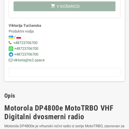
shopping_cart
V KOŠARICO
Viktorija Turžanska
Produktni vodja
/
+48723706700
+48723706700
+48723706700
viktoria@ts2.space
Opis
Motorola DP4800e MotoTRBO VHF
Digitalni dvosmerni radio
Motorola DP4800e je vrhunski ročni radio iz serije MotoTRBO, zasnovan za