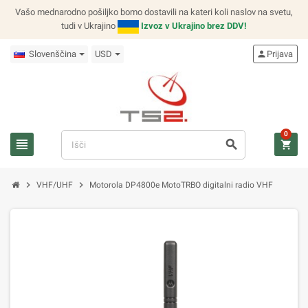
Vašo mednarodno pošiljko bomo dostavili na kateri koli naslov na svetu,
tudi v Ukrajino
Izvoz v Ukrajino brez DDV!
Slovenščina
USD
person
Prijava
0
view_headline
search
shopping_cart
chevron_right
chevron_right
VHF/UHF
Motorola DP4800e MotoTRBO digitalni radio VHF