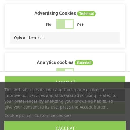
Advertising Cookies
Technical
No
Yes
Opis and cookies
Analytics cookies
Technical
No
Yes
Accept all
Opis and cookies
This website uses its own and third-party cookies to
Accept selection
improve our services and show you advertising related to
your preferences by analyzing your browsing habits. To
give your consent to its use, press the Accept button.
Reject all
Performance cookies
Technical
Cookie policy
Customize cookies
Prekliči
No
Yes
I ACCEPT