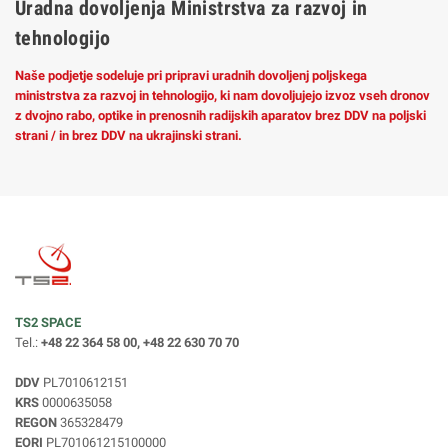
Uradna dovoljenja Ministrstva za razvoj in
tehnologijo
Naše podjetje sodeluje pri pripravi uradnih dovoljenj poljskega
ministrstva za razvoj in tehnologijo, ki nam dovoljujejo izvoz vseh dronov
z dvojno rabo, optike in prenosnih radijskih aparatov brez DDV na poljski
strani / in brez DDV na ukrajinski strani.
TS2 SPACE
Tel.:
+48 22 364 58 00, +48 22 630 70 70
DDV
PL7010612151
KRS
0000635058
REGON
365328479
EORI
PL701061215100000