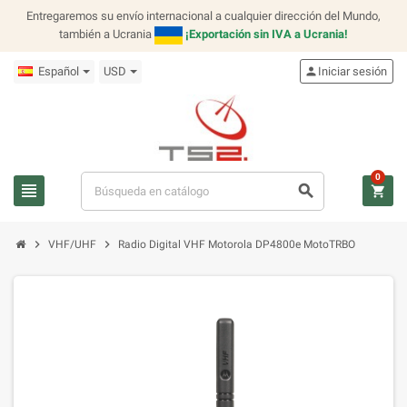
Entregaremos su envío internacional a cualquier dirección del Mundo,
también a Ucrania
¡Exportación sin IVA a Ucrania!
Español
USD
person
Iniciar sesión
0
view_headline
search
shopping_cart
chevron_right
chevron_right
VHF/UHF
Radio Digital VHF Motorola DP4800e MotoTRBO