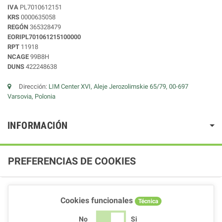
IVA
PL7010612151
KRS
0000635058
REGÓN
365328479
EORIPL701061215100000
RPT
11918
NCAGE
99B8H
DUNS
422248638
Dirección:
LIM Center XVI, Aleje Jerozolimskie 65/79, 00-697
Varsovia, Polonia
INFORMACIÓN
PREFERENCIAS DE COOKIES
Cookies funcionales
Técnica
No
Si