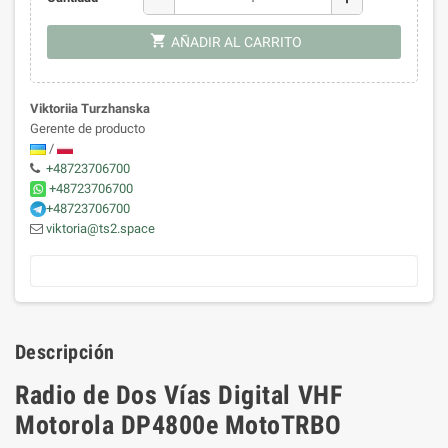
shopping_cart
AÑADIR AL CARRITO
Viktoriia Turzhanska
Gerente de producto
/
+48723706700
+48723706700
+48723706700
viktoria@ts2.space
Descripción
Radio de Dos Vías Digital VHF
Motorola DP4800e MotoTRBO