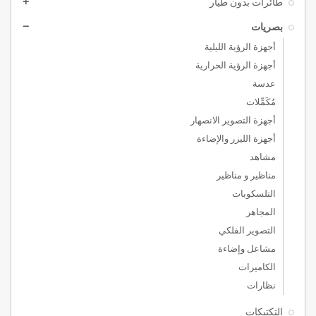
طائرات بدون طيار
add
بصريات
remove
أجهزة الرؤية الليلية
أجهزة الرؤية الحرارية
عدسة
مُكَمِّلات
أجهزة التصوير الانصهار
أجهزة الليزر والإضاءة
مشاهد
مناظير و مناظير
التلسكوبات
المجاهر
التصوير الفلكي
مشاعل وإضاءة
الكاميرات
نظارات
التكتيكات