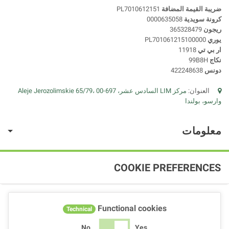
ضريبة القيمة المضافة
PL7010612151
كرونة سويدية
0000635058
ريجون
365328479
يوري
PL701061215100000
ار بي تي
11918
نكاج
99B8H
دونس
422248638
العنوان:
مركز LIM السادس عشر، Aleje Jerozolimskie 65/79، 00-697
وارسو، بولندا
معلومات
COOKIE PREFERENCES
Functional cookies
Technical
No
Yes