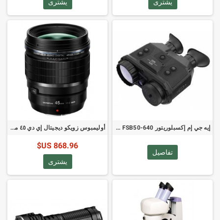
يشترى
يشترى
إيه جي إم إكسبلوريتور FSB50-640 - منظار التصوير المدمج
أوليمبوس زويكو ديجيتال إي دي ٤٥ مم برو - عدسة مايكرو ٤:٣
868.96 US$
تفاصيل
يشترى