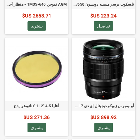
تلسكوب برسر ميسيه دوبسون NT-130 130/650 مع فلاتر القمر والشمس
AGM فيوجن TM35-640 - منظار أحادي للتصوير المدمج
2658.71 US$
223.24 US$
تفاصيل
يشترى
أوليمبوس زويكو ديجيتال إي دي 17 ملم برو - عدسة مايكرو 4:3
أنتليا S-II 2" 4.5 نانومتر إيدج
271.36 US$
898.92 US$
يشترى
يشترى