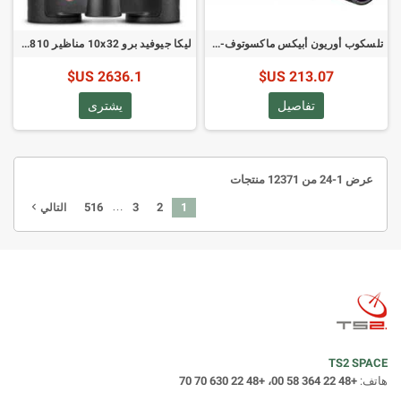
تلسكوب أوريون أبيكس ماكسوتوف-كاسغرين 90 مم (09820)
ليكا جيوفيد برو 10x32 مناظير 40810
2636.1 US$
213.07 US$
تفاصيل
يشترى
عرض 1-24 من 12371 منتجات
…
516
3
2
1
navigate_next
التالي
TS2 SPACE
هاتف:
+48 22 364 58 00، +48 22 630 70 70