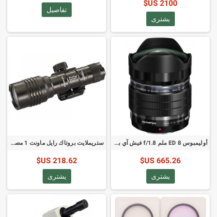
2100 US$
تفاصيل
يشترى
أوليمبوس ED 8 ملم f/1.8 فيش آي برو - عدسة ميكرو 4:3
ستريملایت بروتاك رايل ماونت 1 مصباح للبنادق الطويلة - 350 لومن
218.62 US$
665.26 US$
يشترى
يشترى