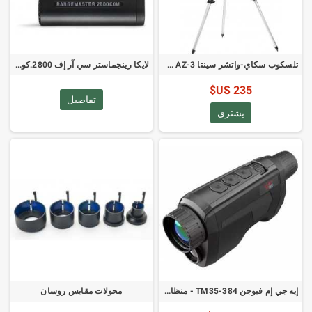
تلسكوب سكاي-واتشر سينتا R-90/900 AZ-3 (المعروف أيضًا باسم BK 909AZ3)
لايكا رينجماستر سي آر إف 2800.كوم أداة قياس المسافات بالليزر بالبلوتوث لأدوات الباليستيك 40506
235 US$
تفاصيل
يشترى
إيه جي إم فيوجن TM35-384 - منظار تصوير اندماجي
محولات مقابس روسان