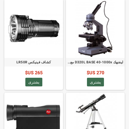
ليفنهك D320L BASE 40-1000x مع كاميرا 3 ميجابيكسل (رمز المنتج: 73812)
كشاف فينيكس LR50R
265 US$
270 US$
يشترى
يشترى