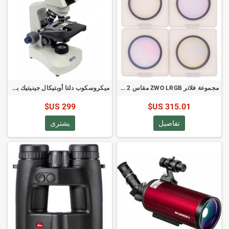
مجموعة فلاتر ZWO LRGB مقاس 2 بوصة (رمز المنتج: ZWO LRGB2)
ميكروسكوب دلتا أوبتيكال جينيتيك برو مونو 40-1000× (رمز المنتج: DO-3400)
299 US$
315.01 US$
تفاصيل
يشترى