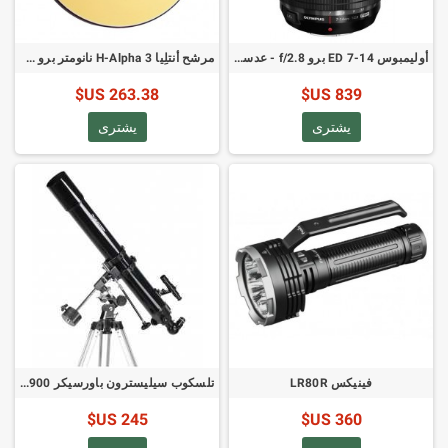
أوليمبوس ED 7-14 برو f/2.8 - عدسة مايكرو 4:3
مرشح أنتلِيا H-Alpha 3 نانومتر برو 31 مم ضيق النطاق بدون حامل
263.38 US$
839 US$
يشترى
يشترى
فينيكس LR80R
تلسكوب سيليسترون باورسيكر 80EQ 80/900 (رقم المنتج: 21048)
245 US$
360 US$