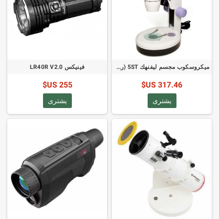
ميكروسكوب مجسم ليفنهك 5ST (رمز المنتج: 35321)
فينيكس LR40R V2.0
255 US$
317.46 US$
يشترى
يشترى